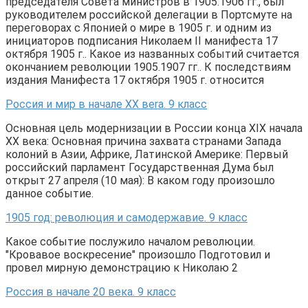
председателя Совета министров в 1905.1906 гг., был
руководителем российской делегации в Портсмуте на
переговорах с Японией о мире в 1905 г. и одним из
инициаторов подписания Николаем II манифеста 17
октября 1905 г.. Какое из названных событий считается
окончанием революции 1905.1907 гг.. К последствиям
издания Манифеста 17 октября 1905 г. относится
Россия и мир в начале XX веrа. 9 класс
Основная цель модернизации в России конца XIX начала
XX века: Основная причина захвата странами Запада
колоний в Азии, Африке, Латинской Америке: Первый
российский парламент Государственная Дума был
открыт 27 апреля (10 мая): В каком году произошло
данное событие.
1905 год: революция и самодержавие. 9 класс
Какое событие послужило началом революции.
"Кровавое воскресение" произошло Подготовил и
провел мирную демонстрацию к Николаю 2
Россия в начале 20 века. 9 класс