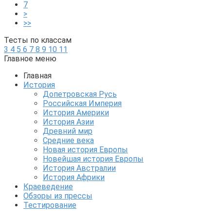
7
>
>>
Тесты по классам
3
4
5
6
7
8
9
10
11
Главное меню
Главная
История
Допетровская Русь
Российская Империя
История Америки
История Азии
Древний мир
Средние века
Новая история Европы
Новейшая история Европы
История Австралии
История Африки
Краеведение
Обзоры из прессы
Тестирование