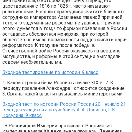
имя правителя, о котором идет речь. Период его
царствования с 1816 по 1825 г. часто называют
реакционным. Вряд ли справедливо считать близкого
сотрудника императора Аракчеева главной причиной
того, что задуманные реформы не удались. Причина
этого, думается в том, что формой правления в России
оставалась абсолютная монархия, при которой
общество не имело возможности поддерживать царя-
реформатора. К тому же после победы в
Отечественной войне Россия оказалась на вершине
могущества, и реформы в этой ситуации выглядели
совсем необязательными.
Входное тестирование по истории. 9 класс
1. Какой страной была Россия в начале XIX в.. 2. К
периоду правления Алексндра I относится созданиние:
3. Органы какой власти назывались министерствами.
Входной тест по истории России России 20 - начало 21
века для учащихся а по учебнику А. А. Данилов, Г. К.
Косулина. 9 класс
. В Российской Империи проживало: Российская
Империя в начале ХХ века имела площадь: Денежная