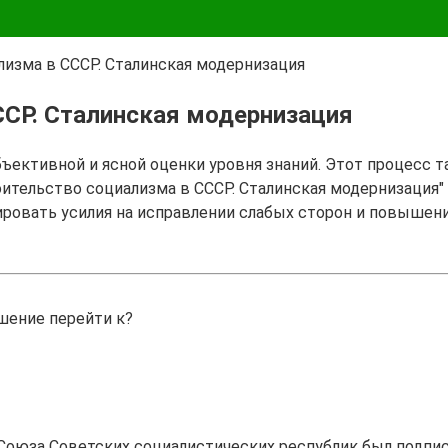
лизма в СССР. Сталинская модернизация
ССР. Сталинская модернизация
бъективной и ясной оценки уровня знаний. Этот процесс 
оительство социализма в СССР. Сталинская модернизация" 
ировать усилия на исправлении слабых сторон и повышен
ешение перейти к?
оюза Советских социалистических республик был подпис