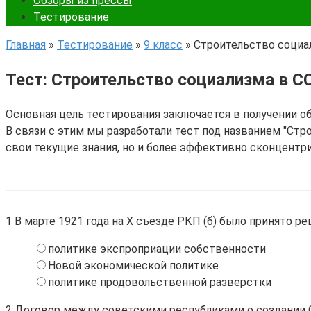
Обзоры из прессы
Тестирование
Главная
»
Тестирование
»
9 класс
»
Строительство социа
Тест: Строительство социализма в С
Основная цель тестирования заключается в получении о
В связи с этим мы разработали тест под названием "Стр
свои текущие знания, но и более эффективно сконцентр
1
В марте 1921 года на X съезде РКП (б) было принято р
политике экспроприации собственности
Новой экономической политике
политике продовольственной разверстки
2
Договор между советскими республиками о создании С