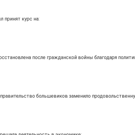
л принят курс на:
осстановлена после гражданской войны благодаря полити
е правительство большевиков заменило продовольственну
решала деятельность в экономике: