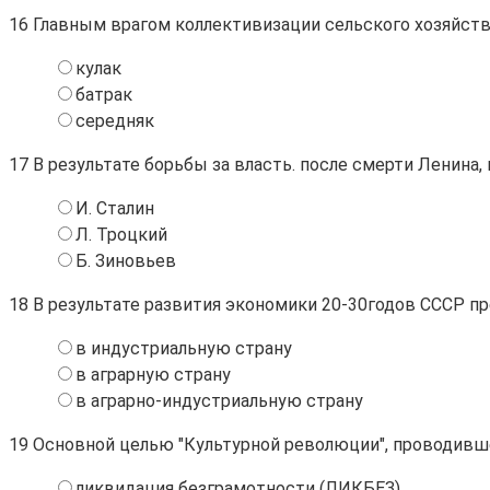
16
Главным врагом коллективизации сельского хозяйства
кулак
батрак
середняк
17
В результате борьбы за власть. после смерти Ленина, 
И. Сталин
Л. Троцкий
Б. Зиновьев
18
В результате развития экономики 20-30годов СССР пр
в индустриальную страну
в аграрную страну
в аграрно-индустриальную страну
19
Основной целью "Культурной революции", проводивш
ликвидация безграмотности (ЛИКБЕЗ)