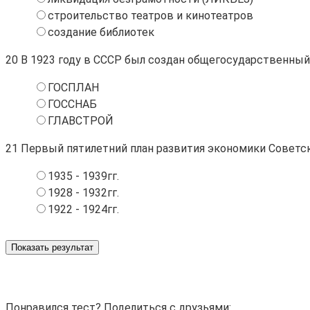
строительство театров и кинотеатров
создание библиотек
20
В 1923 году в СССР был создан общегосударственный
ГОСПЛАН
ГОССНАБ
ГЛАВСТРОЙ
21
Первый пятилетний план развития экономики Советско
1935 - 1939гг.
1928 - 1932гг.
1922 - 1924гг.
Показать результат
Понравился тест? Поделиться с друзьями: