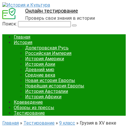
Онлайн тестирование
Проверь свои знания в истории
Поиск:
Главная
История
Допетровская Русь
Российская Империя
История Америки
История Азии
Древний мир
Средние века
Новая история Европы
Новейшая история Европы
История Австралии
История Африки
Краеведение
Обзоры из прессы
Тестирование
Главная
»
Тестирование
»
9 класс
»
Грузия в XV веке