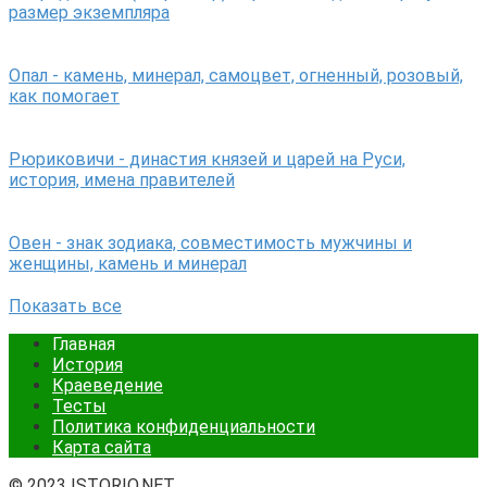
размер экземпляра
Опал - камень, минерал, самоцвет, огненный, розовый,
как помогает
Рюриковичи - династия князей и царей на Руси,
история, имена правителей
Овен - знак зодиака, совместимость мужчины и
женщины, камень и минерал
Показать все
Главная
История
Краеведение
Тесты
Политика конфиденциальности
Карта сайта
© 2023 ISTORIO.NET