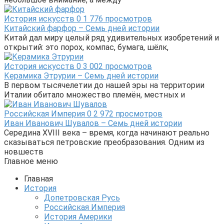
История искусств
0
1 776 просмотров
Китайский фарфор – Семь дней истории
Китай дал миру целый ряд удивительных изобретений и
открытий: это порох, компас, бумага, шёлк,
История искусств
0
3 002 просмотров
Керамика Этрурии – Семь дней истории
В первом тысячелетии до нашей эры на территории
Италии обитало множество племён, местных и
Российская Империя
0
2 972 просмотров
Иван Иванович Шувалов – Семь дней истории
Середина XVIII века – время, когда начинают реально
сказываться петровские преобразования. Одним из
новшеств
Главное меню
Главная
История
Допетровская Русь
Российская Империя
История Америки