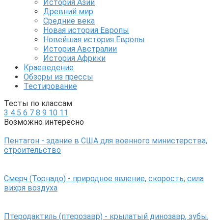
История Азии
Древний мир
Средние века
Новая история Европы
Новейшая история Европы
История Австралии
История Африки
Краеведение
Обзоры из прессы
Тестирование
Тесты по классам
3
4
5
6
7
8
9
10
11
Возможно интересно
Пентагон - здание в США для военного министерства,
строительство
Смерч (Торнадо) - природное явление, скорость, сила
вихря воздуха
Птеродактиль (птерозавр) - крылатый динозавр, зубы,