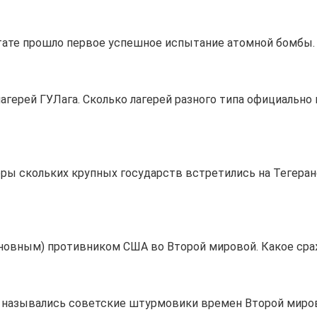
тате прошло первое успешное испытание атомной бомбы.
лагерей ГУЛага. Сколько лагерей разного типа официально
еры скольких крупных государств встретились на Тегера
сновным) противником США во Второй мировой. Какое сра
к назывались советские штурмовики времен Второй миров