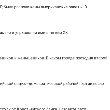
ССР, были расположены американские ракеты. В
астие в управлении ими в начале XX
евиков и меньшевиков. В каком городе проходил второй
сийской социал-демократической рабочей партии после
ссуду от Крестьянского банка. Назовите дату