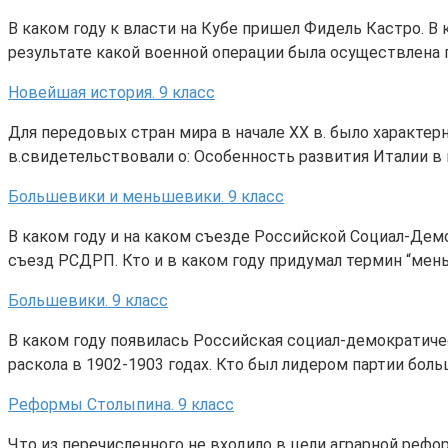
В каком году к власти на Кубе пришел Фидель Кастро. В
результате какой военной операции была осуществлена 
Новейшая история. 9 класс
Для передовых стран мира в начале XX в. было характер
в.свидетельствовали о: Особенность развития Италии в н
Большевики и меньшевики. 9 класс
В каком году и на каком съезде Российской Социал-Дем
съезд РСДРП. Кто и в каком году придумал термин “мен
Большевики. 9 класс
В каком году появилась Российская социал-демократиче
раскола в 1902-1903 годах. Кто был лидером партии боль
Реформы Столыпина. 9 класс
Что из перечисленного не входило в цели аграрной рефо