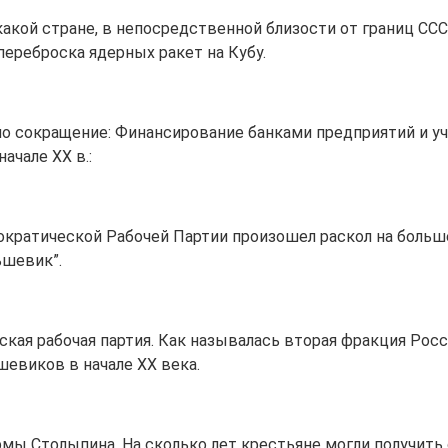
 какой стране, в непосредственной близости от границ С
переброска ядерных ракет на Кубу.
но сокращение: Финансирование банками предприятий и уч
ачале XX в.:
ократической Рабочей Партии произошел раскол на больш
ьшевик”.
ская рабочая партия. Как называлась вторая фракция Рос
шевиков в начале XX века.
рмы Столыпина. На сколько лет крестьяне могли получить 