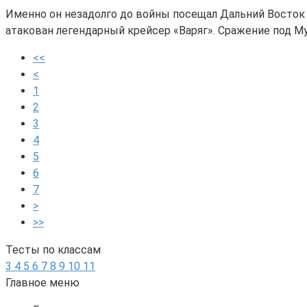
Именно он незадолго до войны посещал Дальний Восток 
атакован легендарный крейсер «Варяг». Сражение под 
<<
<
1
2
3
4
5
6
7
>
>>
Тесты по классам
3
4
5
6
7
8
9
10
11
Главное меню