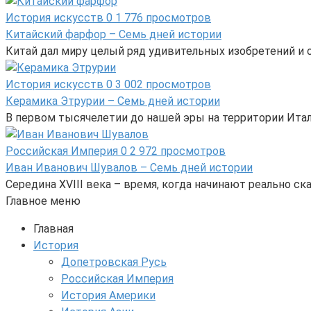
История искусств
0
1 776 просмотров
Китайский фарфор – Семь дней истории
Китай дал миру целый ряд удивительных изобретений и от
История искусств
0
3 002 просмотров
Керамика Этрурии – Семь дней истории
В первом тысячелетии до нашей эры на территории Ита
Российская Империя
0
2 972 просмотров
Иван Иванович Шувалов – Семь дней истории
Середина XVIII века – время, когда начинают реально 
Главное меню
Главная
История
Допетровская Русь
Российская Империя
История Америки