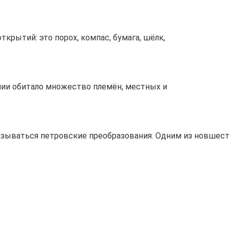
крытий: это порох, компас, бумага, шёлк,
лии обитало множество племён, местных и
сказываться петровские преобразования. Одним из новшес