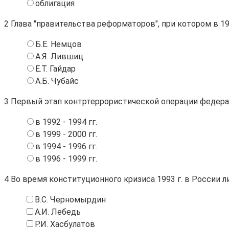
облигация
2
Глава "правительства реформаторов", при котором в 1
Б.Е. Немцов
А.Я. Лившиц
Е.Т. Гайдар
А.Б. Чубайс
3
Первый этап контртеррористической операции федера
в 1992 - 1994 гг.
в 1999 - 2000 гг.
в 1994 - 1996 гг.
в 1996 - 1999 гг.
4
Во время конституционного кризиса 1993 г. в России л
В.С. Черномырдин
А.И. Лебедь
Р.И. Хасбулатов