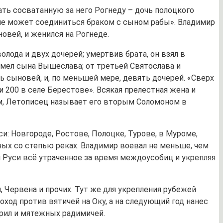
ть сосватанную за него Рогнеду – дочь полоцкого
то не может соединиться браком с сыном рабы». Владимир
овей, и женился на Рогнеде.
лода и двух дочерей; умертвив брата, он взял в
имел сына Вышеслава; от третьей Святослава и
ть сыновей, и, по меньшей мере, девять дочерей. «Сверх
и 200 в селе Берестове». Всякая прелестная жена и
ом, Летописец называет его вторым Соломоном в
: Новгороде, Ростове, Полоцке, Турове, в Муроме,
чных со степью реках. Владимир воевал не меньше, чем
я Руси всё утраченное за время междоусобиц и укрепляя
 Червена и прочих. Тут же для укрепления рубежей
ход против вятичей на Оку, а на следующий год нанес
ирил и мятежных радимичей.