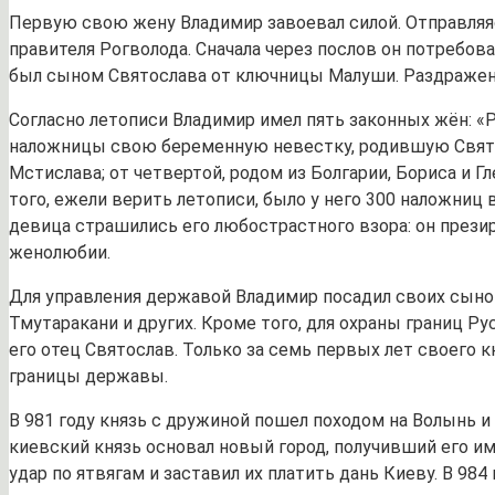
Первую свою жену Владимир завоевал силой. Отправляяс
правителя Рогволода. Сначала через послов он потребова
был сыном Святослава от ключницы Малуши. Раздраженны
Согласно летописи Владимир имел пять законных жён: «Ро
наложницы свою беременную невестку, родившую Святопо
Мстислава; от четвертой, родом из Болгарии, Бориса и Г
того, ежели верить летописи, было у него 300 наложниц 
девица страшились его любострастного взора: он през
женолюбии.
Для управления державой Владимир посадил своих сынов
Тмутаракани и других. Кроме того, для охраны границ Ру
его отец Святослав. Только за семь первых лет своего
границы державы.
В 981 году князь с дружиной пошел походом на Волынь и
киевский князь основал новый город, получивший его и
удар по ятвягам и заставил их платить дань Киеву. В 9