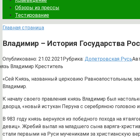
Краеведение
Обзоры из прессы
Тестирование
Главная страница
Владимир – История Государства Рос
Опубликовано:
21.02.2021
Рубрика:
Допетровская Русь
Авт
«Сей Князь, названный церковию Равноапостольным, зас
Владимир.
К началу своего правления князь Владимир был настольк
дворца, «новый истукан Перуна с серебряною головою 
В 983 году князь вернулся из победного похода на ятвяг
девиц». Жребий выпал на младшего сына варяга-христиан
стали первыми на Руси мучениками за христианскую вер