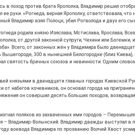
ь в поход против брата Ярополка, Владимир решил отобра
л ее руки. «Рогнеда, верная Ярополку, ответствовала, ч
й Владимир взял Полоцк, убил Рогволода и двух его сын
гнеда родила князю Изяслава, Мстислава, Ярослава, Всево
лка; от другой законной супруги, Чехини или Богемки, 
леба». Всего, от законных жён у Владимира было двенадца
в Вышегороде, 300 в нынешней Белогородке (близ Киева), 
ирал святость брачных союзов и невинности. Одним слов
ей князьями в двенадцати главных городах Киевской Руси
си от набегов кочевников, он основал города на приграни
 княжения он совершил десять больших походов, возвраща
 изгнал поляков из захваченных ими городов – Перемышля,
мя – Владимир-Волынский. Владимир дважды выступал в по
84 году воевода Владимира по прозванию Волчий Хвост усм