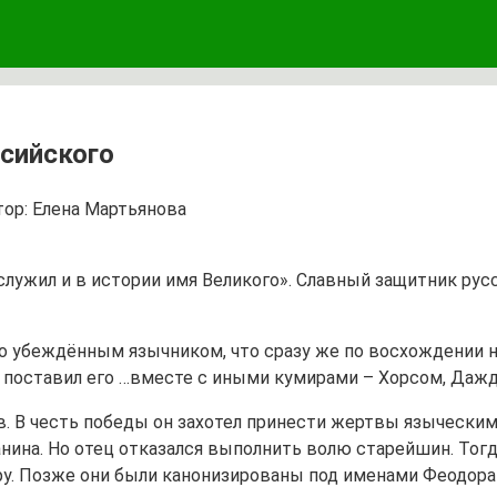
сийского
ор:
Елена Мартьянова
лужил и в истории имя Великого». Славный защитник рус
о убеждённым язычником, что сразу же по восхождении н
и поставил его …вместе с иными кумирами – Хорсом, Даж
ов. В честь победы он захотел принести жертвы языческим
ина. Но отец отказался выполнить волю старейшин. Тогда
у. Позже они были канонизированы под именами Феодора 