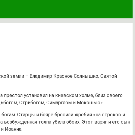
ской земли – Владимир Красное Солнышко, Святой
а престол установил на киевском холме, близ своего
дьбогом, Стрибогом, Симарглом и Мокошью».
 богам. Старцы и бояре бросили жребий «на отроков и
 возбуждённая толпа убила обоих. Этот варяг и его сын
и Иоанна.