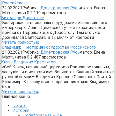
Российского
22.02.2021
Рубрика:
Допетровская Русь
Автор:
Елена
Мартьянова
0
2 119 просмотров
Болгарская столица пала под ударами византийского
императора. Иоанн Цимисхий тут же направил свои
войска от Переяславца к Доростолу. Там его уже
дожидался Святослав. В 12 милях от крепости
Читать полностью
Владимир – История Государства Российского
21.02.2021
Рубрика:
Допетровская Русь
Автор:
Елена
Мартьянова
0
2 487 просмотров
«Сей Князь, названный церковию Равноапостольным,
заслужил и в истории имя Великого». Славный защитник
русской земли – Владимир Красное Солнышко, Святой
Владимир. К началу своего правления князь Владимир
был
Читать полностью
Главное меню
Главная
История
Допетровская Русь