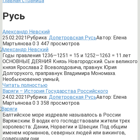
Главная страница
Русь
Александр Невский
25.02.2021
Рубрика:
Допетровская Русь
Автор:
Елена
Мартьянова
0
3 447 просмотров
Годы правления 1236—1251 = 15 и 1252—1263 = 11 лет
ОСНОВНЫЕ ДЕЯНИЯ Князь Новгородский. Сын великого
князя Ярослава 2 Всеволодовича, правнук Юрия
Долгорукого, праправнук Владимира Мономаха.
Необыкновенно умный,
Читать полностью
Варяги – История Государства Российского
24.02.2021
Рубрика:
Допетровская Русь
Автор:
Елена
Мартьянова
0
3 358 просмотров
Балтийское море издревле называлось в России
Варяжским. В водах его господствовали жители трех
королевств: Дании, Норвегии и Швеции. Под общим
именем норманнов, северных людей или викингов,
совершали они