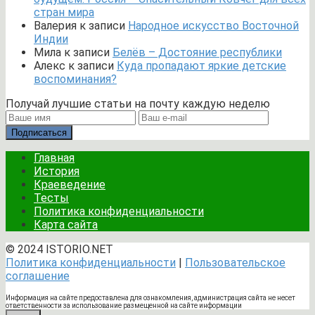
стран мира
Валерия
к записи
Народное искусство Восточной
Индии
Мила
к записи
Белёв – Достояние республики
Алекс
к записи
Куда пропадают яркие детские
воспоминания?
Получай лучшие статьи на почту каждую неделю
Подписаться
Главная
История
Краеведение
Тесты
Политика конфиденциальности
Карта сайта
© 2024 ISTORIO.NET
Политика конфиденциальности
|
Пользовательское
соглашение
Информация на сайте предоставлена для ознакомления, администрация сайта не несет
ответственности за использование размещенной на сайте информации