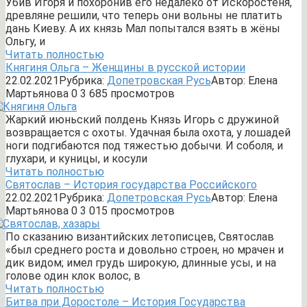
Убив Игоря и похоронив его недалеко от Искоростеня,
древляне решили, что теперь они вольны не платить
дань Киеву. А их князь Мал попытался взять в жёны
Ольгу, и
Читать полностью
Княгиня Ольга – Женщины в русской истории
22.02.2021
Рубрика:
Допетровская Русь
Автор:
Елена
Мартьянова
0
3 685 просмотров
Жаркий июньский полдень Князь Игорь с дружиной
возвращается с охоты. Удачная была охота, у лошадей
ноги подгибаются под тяжестью добычи. И соболя, и
глухари, и куницы, и косули
Читать полностью
Святослав – История государства Российского
22.02.2021
Рубрика:
Допетровская Русь
Автор:
Елена
Мартьянова
0
3 015 просмотров
По сказанию византийских летописцев, Святослав
«был среднего роста и довольно строен, но мрачен и
дик видом; имел грудь широкую, длинные усы, и на
голове один клок волос, в
Читать полностью
Битва при Доростоле – История Государства