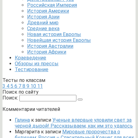
Российская Империя
История Америки
История Азии
Древний мир
Средние века
Новая история Европы
Новейшая история Европы
История Австралии
История Африки
Краеведение
Обзоры из прессы
Тестирование
Тесты по классам
3
4
5
6
7
8
9
10
11
Поиск по сайту
Поиск:
Комментарии читателей
Галина
к записи
Ученые впервые уловили свет за
черной дырой! Рассказываем, как им это удалось
Маргарита
к записи
Мировые пророчества о
будущем: Россия – Спасительный Ковчег для всех