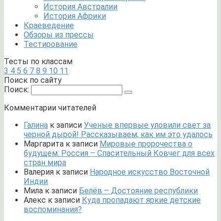
История Австралии
История Африки
Краеведение
Обзоры из прессы
Тестирование
Тесты по классам
3
4
5
6
7
8
9
10
11
Поиск по сайту
Поиск:
Комментарии читателей
Галина
к записи
Ученые впервые уловили свет за
черной дырой! Рассказываем, как им это удалось
Маргарита
к записи
Мировые пророчества о
будущем: Россия – Спасительный Ковчег для всех
стран мира
Валерия
к записи
Народное искусство Восточной
Индии
Мила
к записи
Белёв – Достояние республики
Алекс
к записи
Куда пропадают яркие детские
воспоминания?