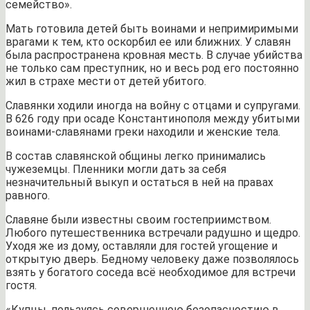
семейство».
Мать готовила детей быть воинами и непримиримыми
врагами к тем, кто оскорбил ее или ближних. У славян
была распространена кровная месть. В случае убийства
не только сам преступник, но и весь род его постоянно
жил в страхе мести от детей убитого.
Славянки ходили иногда на войну с отцами и супругами.
В 626 году при осаде Константинополя между убитыми
воинами-славянами греки находили и женские тела.
В состав славянской общины легко принимались
чужеземцы. Пленники могли дать за себя
незначительный выкуп и остаться в ней на правах
равного.
Славяне были известны своим гостеприимством.
Любого путешественника встречали радушно и щедро.
Уходя же из дому, оставляли для гостей угощение и
открытую дверь. Бедному человеку даже позволялось
взять у богатого соседа всё необходимое для встречи
гостя.
«Купцы, пользуясь совершенною безопасностию в