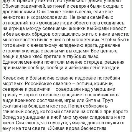
друга. Браков у них нет, но «умыкают девиц у воды».
Обычаи радимичей, вятичей и северян были сходны с
древлянскими. Они также жили в лесах, ели «всё
нечистое» и «срамословили». Не знали семейных
отношений, но «молодые люди обоего пола сходились
на игрища между селениями: женихи выбирали невест
и без всяких обрядов соглашались жить с ними вместе;
многожёнство было у них в обыкновении». Чтобы быть
готовыми к внезапному нападению врага, древляне
строили жилища с разными выходами. Все ценные
вещи и даже хлеб прятали в глубоких ямах.
Единоплеменники почитали мнение старцев, решения
принимали сообща, сообща и избирали себе вождей.
Киевские и Волынские славяне издревле погребали
мертвых. Российские славяне – вятичи, кривичи,
северяне и радимичи – совершали над умершими
тризну – торжественное прощание с покойником в
виде военного состязания, игры или битвы. Труп
сжигали на большом костре. Пепел собирали в
глиняный сосуд, который ставили на столбе при дороге.
Вслед за ушедшим в иной мир мужем следовала и его
жена. Считалось, что супруга, умирая, должна служить
ему и на том свете. «Живая вдова бесчестила