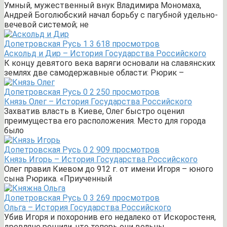
Умный, мужественный внук Владимира Мономаха,
Андрей Боголюбский начал борьбу с пагубной удельно-
вечевой системой; не
Допетровская Русь
1
3 618 просмотров
Аскольд и Дир – История Государства Российского
К концу девятого века варяги основали на славянских
землях две самодержавные области: Рюрик –
Допетровская Русь
0
2 250 просмотров
Князь Олег – История Государства Российского
Захватив власть в Киеве, Олег быстро оценил
преимущества его расположения. Место для города
было
Допетровская Русь
0
2 909 просмотров
Князь Игорь – История Государства Российского
Олег правил Киевом до 912 г. от имени Игоря – юного
сына Рюрика. «Приученный
Допетровская Русь
0
3 269 просмотров
Ольга – История Государства Российского
Убив Игоря и похоронив его недалеко от Искоростеня,
древляне решили, что теперь они вольны