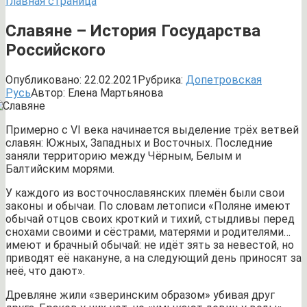
Главная страница
Славяне – История Государства
Российского
Опубликовано:
22.02.2021
Рубрика:
Допетровская
Русь
Автор:
Елена Мартьянова
Примерно с VI века начинается выделение трёх ветвей
славян: Южных, Западных и Восточных. Последние
заняли территорию между Чёрным, Белым и
Балтийским морями.
У каждого из восточнославянских племён были свои
законы и обычаи. По словам летописи «Поляне имеют
обычай отцов своих кроткий и тихий, стыдливы перед
снохами своими и сёстрами, матерями и родителями…
имеют и брачный обычай: не идёт зять за невестой, но
приводят её накануне, а на следующий день приносят за
неё, что дают».
Древляне жили «зверинским образом» убивая друг