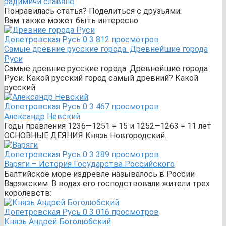
радимичи
славяне
Понравилась статья? Поделиться с друзьями:
Вам также может быть интересно
Допетровская Русь
0
3 812 просмотров
Самые древние русские города. Древнейшие города
Руси
Самые древние русские города. Древнейшие города
Руси. Какой русский город самый древний? Какой
русский
Допетровская Русь
0
3 467 просмотров
Александр Невский
Годы правления 1236—1251 = 15 и 1252—1263 = 11 лет
ОСНОВНЫЕ ДЕЯНИЯ Князь Новгородский.
Допетровская Русь
0
3 389 просмотров
Варяги – История Государства Российского
Балтийское море издревле называлось в России
Варяжским. В водах его господствовали жители трех
королевств:
Допетровская Русь
0
3 016 просмотров
Князь Андрей Боголюбский