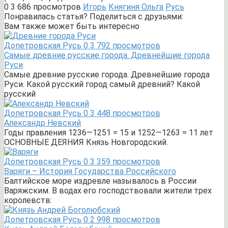
0
3 686 просмотров
Игорь
Княгиня Ольга
Русь
Понравилась статья? Поделиться с друзьями:
Вам также может быть интересно
Допетровская Русь
0
3 792 просмотров
Самые древние русские города. Древнейшие города
Руси
Самые древние русские города. Древнейшие города
Руси. Какой русский город самый древний? Какой
русский
Допетровская Русь
0
3 448 просмотров
Александр Невский
Годы правления 1236—1251 = 15 и 1252—1263 = 11 лет
ОСНОВНЫЕ ДЕЯНИЯ Князь Новгородский.
Допетровская Русь
0
3 359 просмотров
Варяги – История Государства Российского
Балтийское море издревле называлось в России
Варяжским. В водах его господствовали жители трех
королевств:
Допетровская Русь
0
2 998 просмотров