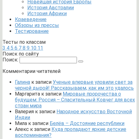
Новейшая история Европы
История Австралии
История Африки
Краеведение
Обзоры из прессы
Тестирование
Тесты по классам
3
4
5
6
7
8
9
10
11
Поиск по сайту
Поиск:
Комментарии читателей
Галина
к записи
Ученые впервые уловили свет за
черной дырой! Рассказываем, как им это удалось
Маргарита
к записи
Мировые пророчества о
будущем: Россия – Спасительный Ковчег для всех
стран мира
Валерия
к записи
Народное искусство Восточной
Индии
Мила
к записи
Белёв – Достояние республики
Алекс
к записи
Куда пропадают яркие детские
воспоминания?