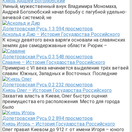
Князь Андрей Боголюбский
Умный, мужественный внук Владимира Мономаха,
Андрей Боголюбский начал борьбу с пагубной удельно-
вечевой системой; не
Допетровская Русь
1
3 594 просмотров
Аскольд и Дир – История Государства Российского
К концу девятого века варяги основали на славянских
землях две самодержавные области: Рюрик –
Допетровская Русь
0
3 548 просмотров
Славяне – История Государства Российского
Примерно с VI века начинается выделение трёх ветвей
славян: Южных, Западных и Восточных. Последние
Допетровская Русь
0
2 232 просмотров
Князь Олег – История Государства Российского
Захватив власть в Киеве, Олег быстро оценил
преимущества его расположения. Место для города
было
Допетровская Русь
0
2 894 просмотров
Князь Игорь – История Государства Российского
Олег правил Киевом до 912 г. от имени Игоря – юного