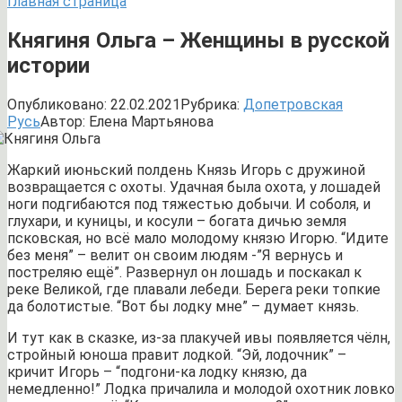
Главная страница
Княгиня Ольга – Женщины в русской
истории
Опубликовано:
22.02.2021
Рубрика:
Допетровская
Русь
Автор:
Елена Мартьянова
Жаркий июньский полдень Князь Игорь с дружиной
возвращается с охоты. Удачная была охота, у лошадей
ноги подгибаются под тяжестью добычи. И соболя, и
глухари, и куницы, и косули – богата дичью земля
псковская, но всё мало молодому князю Игорю. “Идите
без меня” – велит он своим людям -”Я вернусь и
постреляю ещё”. Развернул он лошадь и поскакал к
реке Великой, где плавали лебеди. Берега реки топкие
да болотистые. “Вот бы лодку мне” – думает князь.
И тут как в сказке, из-за плакучей ивы появляется чёлн,
стройный юноша правит лодкой. “Эй, лодочник” –
кричит Игорь – “подгони-ка лодку князю, да
немедленно!” Лодка причалила и молодой охотник ловко