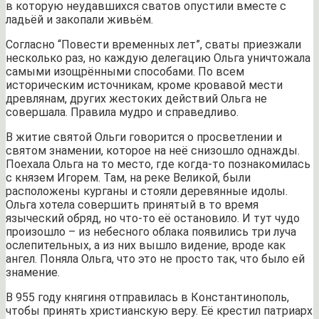
в которую неудавшихся сватов опустили вместе с
ладьёй и закопали живьём.
Согласно “Повести временных лет”, сваты приезжали
несколько раз, но каждую делегацию Ольга уничтожала
самыми изощрёнными способами. По всем
историческим источникам, кроме кровавой мести
древлянам, других жестоких действий Ольга не
совершала. Правила мудро и справедливо.
В житие святой Ольги говорится о просветлении и
святом знамении, которое на неё снизошло однажды.
Поехала Ольга на то место, где когда-то познакомилась
с князем Игорем. Там, на реке Великой, были
расположены курганы и стояли деревянные идолы.
Ольга хотела совершить принятый в то время
языческий обряд, но что-то её остановило. И тут чудо
произошло – из небесного облака появились три луча
ослепительных, а из них вышло видение, вроде как
ангел. Поняла Ольга, что это не просто так, что было ей
знамение.
В 955 году княгиня отправилась в Константинополь,
чтобы принять христианскую веру. Её крестил патриарх