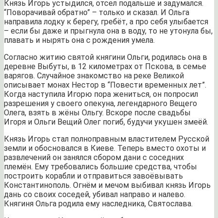
Князь Игорь устыдился, отсел подальше и задумался.
“Поворачивай обратно” – только и сказал. И Ольга
направила лодку к берегу, гребёт, а про себя улыбается
– если бы даже и прыгнула она в воду, то не утонула бы,
плавать и нырять она с рождения умела.
Согласно житию святой княгини Ольги, родилась она в
деревне Выбуты, в 12 километрах от Пскова, в семье
варягов. Случайное знакомство на реке Великой
описывает монах Нестор в “Повести временных лет”.
Когда наступила Игорю пора жениться, он попросил
разрешения у своего опекуна, легендарного Вещего
Олега, взять в жёны Ольгу. Вскоре после свадьбы
Игоря и Ольги Вещий Олег погиб, будучи укушен змеёй.
Князь Игорь стал полноправным властителем Русской
земли и обосновался в Киеве. Теперь вместо охоты и
развлечений он занялся сбором дани с соседних
племён. Ему требовались большие средства, чтобы
построить корабли и отправиться завоёвывать
Константинополь. Огнём и мечом выбивал князь Игорь
дань со своих соседей, убивал направо и налево.
Княгиня Ольга родила ему наследника, Святослава.