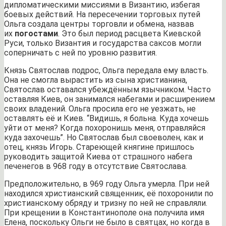
дипломатическими миссиями в Византию, избегая
боевых действий. На пересечении торговых путей
Ольга создала центры торговли и обмена, назвав
их
погостами
. Это был период расцвета Киевской
Руси, только Византия и государства саксов могли
соперничать с ней по уровню развития.
Князь Святослав подрос, Ольга передала ему власть.
Она не смогла вырастить из сына христианина,
Святослав оставался убеждённым язычником. Часто
оставляя Киев, он занимался набегами и расширением
своих владений. Ольга просила его не уезжать, не
оставлять её и Киев. “Видишь, я больна. Куда хочешь
уйти от меня? Когда похоронишь меня, отправляйся
куда захочешь”. Но Святослав был своеволен, как и
отец, князь Игорь. Стареющей княгине пришлось
руководить защитой Киева от страшного набега
печенегов в 968 году в отсутствие Святослава.
Предположительно, в 969 году Ольга умерла. При ней
находился христианский священник, её похоронили по
христианскому обряду и тризну по ней не справляли.
При крещении в Константинополе она получила имя
Елена, поскольку Ольги не было в святцах, но когда в