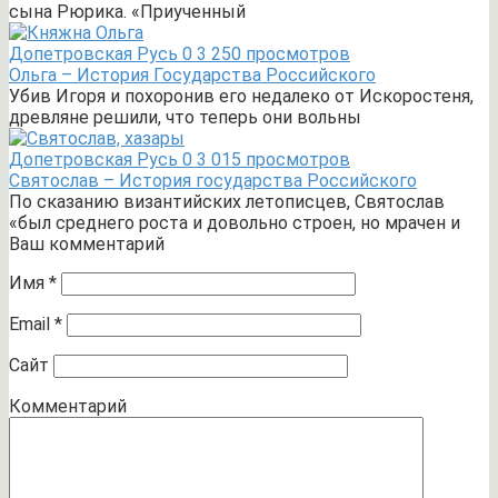
сына Рюрика. «Приученный
Допетровская Русь
0
3 250 просмотров
Ольга – История Государства Российского
Убив Игоря и похоронив его недалеко от Искоростеня,
древляне решили, что теперь они вольны
Допетровская Русь
0
3 015 просмотров
Святослав – История государства Российского
По сказанию византийских летописцев, Святослав
«был среднего роста и довольно строен, но мрачен и
Ваш комментарий
Имя
*
Email
*
Сайт
Комментарий