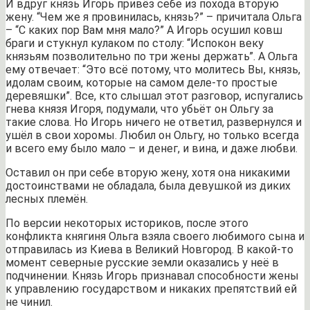
И вдруг князь Игорь привёз себе из похода вторую
жену. “Чем же я провинилась, князь?” – причитала Ольга
– “С каких пор Вам мня мало?” А Игорь осушил ковш
браги и стукнул кулаком по столу: “Испокон веку
князьям позволительно по три жены держать”. А Ольга
ему отвечает: “Это всё потому, что молитесь Вы, князь,
идолам своим, которые на самом деле-то простые
деревяшки”. Все, кто слышал этот разговор, испугались
гнева князя Игоря, подумали, что убьёт он Ольгу за
такие слова. Но Игорь ничего не ответил, развернулся и
ушёл в свои хоромы. Любил он Ольгу, но только всегда
и всего ему было мало – и денег, и вина, и даже любви.
Оставил он при себе вторую жену, хотя она никакими
достоинствами не обладала, была девушкой из диких
лесных племён.
По версии некоторых историков, после этого
конфликта княгиня Ольга взяла своего любимого сына и
отправилась из Киева в Великий Новгород. В какой-то
момент северные русские земли оказались у неё в
подчинении. Князь Игорь признавал способности жены
к управлению государством и никаких препятствий ей
не чинил.