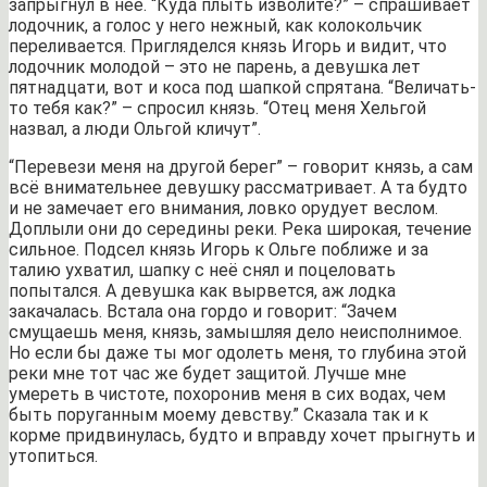
запрыгнул в неё. “Куда плыть изволите?” – спрашивает
лодочник, а голос у него нежный, как колокольчик
переливается. Пригляделся князь Игорь и видит, что
лодочник молодой – это не парень, а девушка лет
пятнадцати, вот и коса под шапкой спрятана. “Величать-
то тебя как?” – спросил князь. “Отец меня Хельгой
назвал, а люди Ольгой кличут”.
“Перевези меня на другой берег” – говорит князь, а сам
всё внимательнее девушку рассматривает. А та будто
и не замечает его внимания, ловко орудует веслом.
Доплыли они до середины реки. Река широкая, течение
сильное. Подсел князь Игорь к Ольге поближе и за
талию ухватил, шапку с неё снял и поцеловать
попытался. А девушка как вырвется, аж лодка
закачалась. Встала она гордо и говорит: “Зачем
смущаешь меня, князь, замышляя дело неисполнимое.
Но если бы даже ты мог одолеть меня, то глубина этой
реки мне тот час же будет защитой. Лучше мне
умереть в чистоте, похоронив меня в сих водах, чем
быть поруганным моему девству.” Сказала так и к
корме придвинулась, будто и вправду хочет прыгнуть и
утопиться.