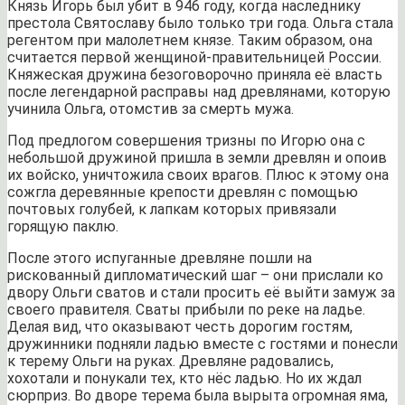
Князь Игорь был убит в 946 году, когда наследнику
престола Святославу было только три года. Ольга стала
регентом при малолетнем князе. Таким образом, она
считается первой женщиной-правительницей России.
Княжеская дружина безоговорочно приняла её власть
после легендарной расправы над древлянами, которую
учинила Ольга, отомстив за смерть мужа.
Под предлогом совершения тризны по Игорю она с
небольшой дружиной пришла в земли древлян и опоив
их войско, уничтожила своих врагов. Плюс к этому она
сожгла деревянные крепости древлян с помощью
почтовых голубей, к лапкам которых привязали
горящую паклю.
После этого испуганные древляне пошли на
рискованный дипломатический шаг – они прислали ко
двору Ольги сватов и стали просить её выйти замуж за
своего правителя. Сваты прибыли по реке на ладье.
Делая вид, что оказывают честь дорогим гостям,
дружинники подняли ладью вместе с гостями и понесли
к терему Ольги на руках. Древляне радовались,
хохотали и понукали тех, кто нёс ладью. Но их ждал
сюрприз. Во дворе терема была вырыта огромная яма,