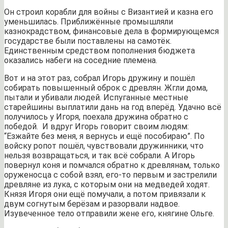
Он строил корабли для войны с Византией и казна его
уменьшилась. Приближённые промышляли
казнокрадством, финансовые дела в формирующемся
государстве были поставлены на самотёк.
Единственным средством пополнения бюджета
оказались набеги на соседние племена.
Вот и на этот раз, собрал Игорь дружину и пошёл
собирать повышенный оброк с древлян. Жгли дома,
пытали и убивали людей. Испуганные местные
старейшины выплатили дань на год вперёд. Удачно всё
получилось у Игоря, поехала дружина обратно с
победой. И вдруг Игорь говорит своим людям:
“Езжайте без меня, я вернусь и ещё пособираю”. По
войску ропот пошёл, чувствовали дружинники, что
нельзя возвращаться, и так всё собрали. А Игорь
повернул коня и помчался обратно к древлянам, только
оруженосца с собой взял, его-то первым и застрелили
древляне из лука, с которым они на медведей ходят.
Князя Игоря они ещё помучали, а потом привязали к
двум согнутым берёзам и разорвали надвое.
Изувеченное тело отправили жене его, княгине Ольге.