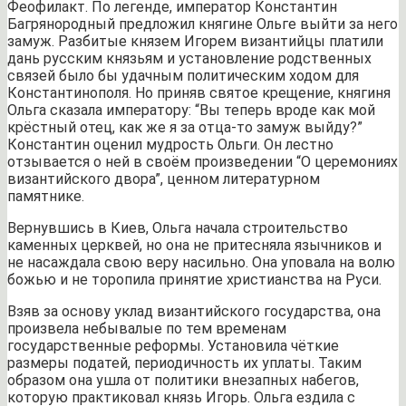
Феофилакт. По легенде, император Константин
Багрянородный предложил княгине Ольге выйти за него
замуж. Разбитые князем Игорем византийцы платили
дань русским князьям и установление родственных
связей было бы удачным политическим ходом для
Константинополя. Но приняв святое крещение, княгиня
Ольга сказала императору: “Вы теперь вроде как мой
крёстный отец, как же я за отца-то замуж выйду?”
Константин оценил мудрость Ольги. Он лестно
отзывается о ней в своём произведении “О церемониях
византийского двора”, ценном литературном
памятнике.
Вернувшись в Киев, Ольга начала строительство
каменных церквей, но она не притесняла язычников и
не насаждала свою веру насильно. Она уповала на волю
божью и не торопила принятие христианства на Руси.
Взяв за основу уклад византийского государства, она
произвела небывалые по тем временам
государственные реформы. Установила чёткие
размеры податей, периодичность их уплаты. Таким
образом она ушла от политики внезапных набегов,
которую практиковал князь Игорь. Ольга ездила с