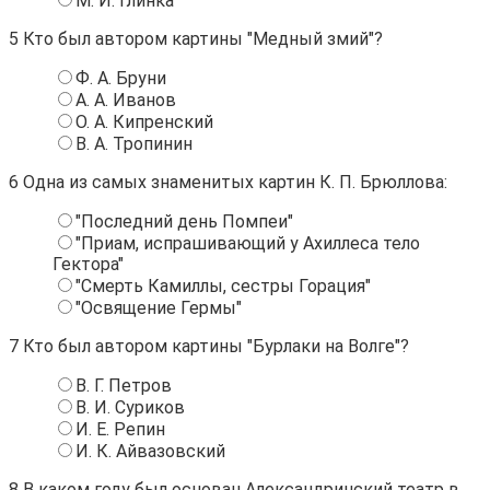
М. И. Глинка
5
Кто был автором картины "Медный змий"?
Ф. А. Бруни
А. А. Иванов
О. А. Кипренский
В. А. Тропинин
6
Одна из самых знаменитых картин К. П. Брюллова:
"Последний день Помпеи"
"Приам, испрашивающий у Ахиллеса тело
Гектора"
"Смерть Камиллы, сестры Горация"
"Освящение Гермы"
7
Кто был автором картины "Бурлаки на Волге"?
В. Г. Петров
В. И. Суриков
И. Е. Репин
И. К. Айвазовский
8
В каком году был основан Александринский театр в