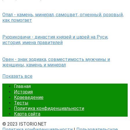
Опал - камень, минерал, самоцвет, огненный, розовый,
как помогает
Рюриковичи - династия князей и царей на Руси,
история, имена правителей
Овен - знак зодиака, совместимость мужчины и
женщины, камень и минерал
Показать все
Главная
История
Краеведение
Тесты
Политика конфиденциальности
Карта сайта
© 2023 ISTORIO.NET
Политика конфиденциальности
|
Пользовательское