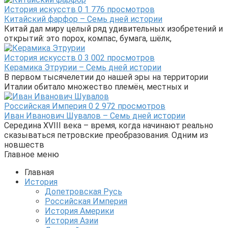
История искусств
0
1 776 просмотров
Китайский фарфор – Семь дней истории
Китай дал миру целый ряд удивительных изобретений и
открытий: это порох, компас, бумага, шёлк,
История искусств
0
3 002 просмотров
Керамика Этрурии – Семь дней истории
В первом тысячелетии до нашей эры на территории
Италии обитало множество племён, местных и
Российская Империя
0
2 972 просмотров
Иван Иванович Шувалов – Семь дней истории
Середина XVIII века – время, когда начинают реально
сказываться петровские преобразования. Одним из
новшеств
Главное меню
Главная
История
Допетровская Русь
Российская Империя
История Америки
История Азии