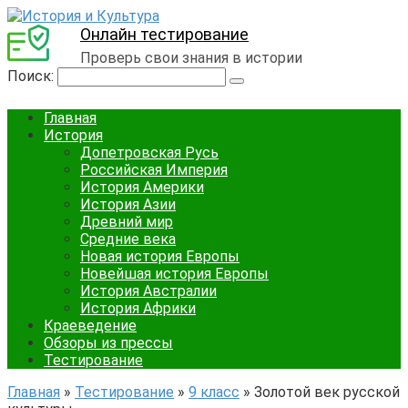
Онлайн тестирование
Проверь свои знания в истории
Поиск:
Главная
История
Допетровская Русь
Российская Империя
История Америки
История Азии
Древний мир
Средние века
Новая история Европы
Новейшая история Европы
История Австралии
История Африки
Краеведение
Обзоры из прессы
Тестирование
Главная
»
Тестирование
»
9 класс
»
Золотой век русской