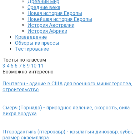
Древний мир
Средние века
Новая история Европы
Новейшая история Европы
История Австралии
История Африки
Краеведение
Обзоры из прессы
Тестирование
Тесты по классам
3
4
5
6
7
8
9
10
11
Возможно интересно
Пентагон - здание в США для военного министерства,
строительство
Смерч (Торнадо) - природное явление, скорость, сила
вихря воздуха
Птеродактиль (птерозавр) - крылатый динозавр, зубы,
размер экземпляра