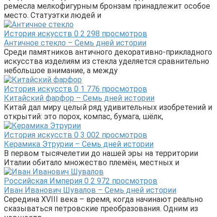
ремесла мелкофигурным бронзам принадлежит особое
место. Статуэтки людей и
История искусств
0
2 298 просмотров
Античное стекло – Семь дней истории
Среди памятников античного декоративно-прикладного
искусства изделиям из стекла уделяется сравнительно
небольшое внимание, а между
История искусств
0
1 776 просмотров
Китайский фарфор – Семь дней истории
Китай дал миру целый ряд удивительных изобретений и
открытий: это порох, компас, бумага, шёлк,
История искусств
0
3 002 просмотров
Керамика Этрурии – Семь дней истории
В первом тысячелетии до нашей эры на территории
Италии обитало множество племён, местных и
Российская Империя
0
2 972 просмотров
Иван Иванович Шувалов – Семь дней истории
Середина XVIII века – время, когда начинают реально
сказываться петровские преобразования. Одним из