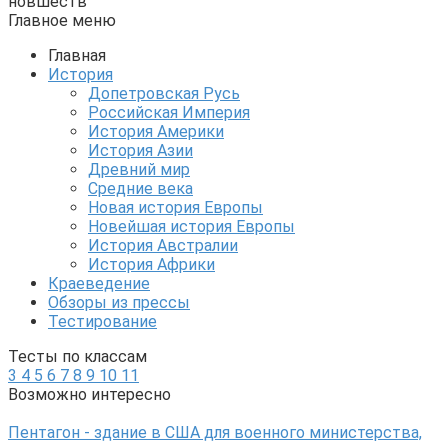
новшеств
Главное меню
Главная
История
Допетровская Русь
Российская Империя
История Америки
История Азии
Древний мир
Средние века
Новая история Европы
Новейшая история Европы
История Австралии
История Африки
Краеведение
Обзоры из прессы
Тестирование
Тесты по классам
3
4
5
6
7
8
9
10
11
Возможно интересно
Пентагон - здание в США для военного министерства,