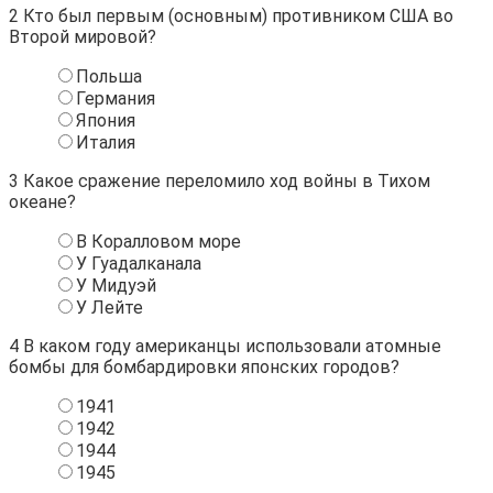
2
Кто был первым (основным) противником США во
Второй мировой?
Польша
Германия
Япония
Италия
3
Какое сражение переломило ход войны в Тихом
океане?
В Коралловом море
У Гуадалканала
У Мидуэй
У Лейте
4
В каком году американцы использовали атомные
бомбы для бомбардировки японских городов?
1941
1942
1944
1945