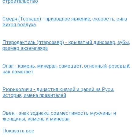
строительство
Смерч (Торнадо) - природное явление, скорость, сила
вихря воздуха
Птеродактиль (птерозавр) - крылатый динозавр, зубы,
размер экземпляра
Опал - камень, минерал, самоцвет, огненный, розовый,
как помогает
Рюриковичи - династия князей и царей на Руси,
история, имена правителей
Овен - знак зодиака, совместимость мужчины и
женщины, камень и минерал
Показать все