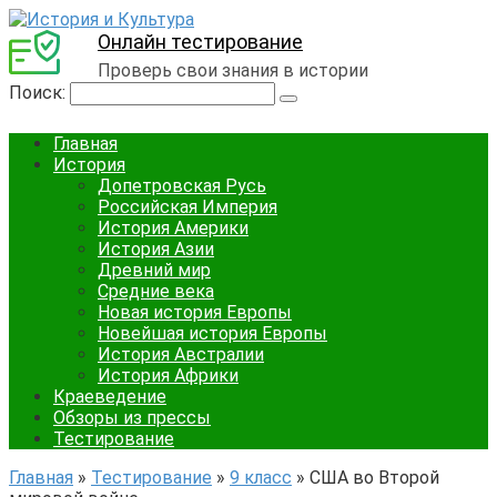
Онлайн тестирование
Проверь свои знания в истории
Поиск:
Главная
История
Допетровская Русь
Российская Империя
История Америки
История Азии
Древний мир
Средние века
Новая история Европы
Новейшая история Европы
История Австралии
История Африки
Краеведение
Обзоры из прессы
Тестирование
Главная
»
Тестирование
»
9 класс
»
США во Второй