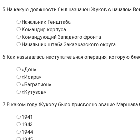
5
На какую должность был назначен Жуков с началом Ве
Начальник Генштаба
Командир корпуса
Командующий Западного фронта
Начальник штаба Закавказского округа
6
Как называлась наступательная операция, которую бл
«Дон»
«Искра»
«Багратион»
«Кутузов»
7
В каком году Жукову было присвоено звание Маршала
1941
1943
1944
1945