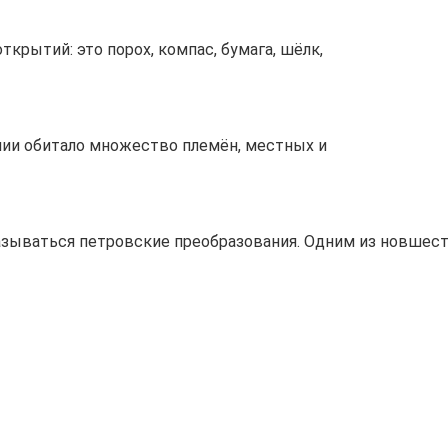
крытий: это порох, компас, бумага, шёлк,
лии обитало множество племён, местных и
сказываться петровские преобразования. Одним из новшес