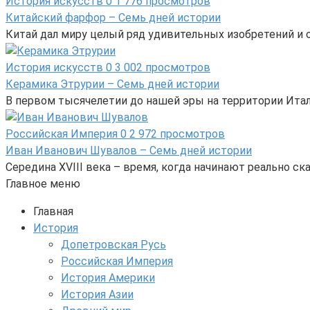
История искусств
0
1 776 просмотров
Китайский фарфор – Семь дней истории
Китай дал миру целый ряд удивительных изобретений и от
История искусств
0
3 002 просмотров
Керамика Этрурии – Семь дней истории
В первом тысячелетии до нашей эры на территории Ита
Российская Империя
0
2 972 просмотров
Иван Иванович Шувалов – Семь дней истории
Середина XVIII века – время, когда начинают реально 
Главное меню
Главная
История
Допетровская Русь
Российская Империя
История Америки
История Азии