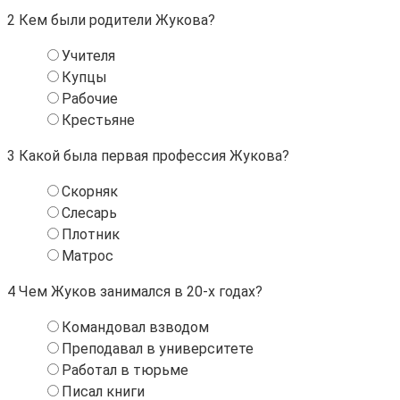
2
Кем были родители Жукова?
Учителя
Купцы
Рабочие
Крестьяне
3
Какой была первая профессия Жукова?
Скорняк
Слесарь
Плотник
Матрос
4
Чем Жуков занимался в 20-х годах?
Командовал взводом
Преподавал в университете
Работал в тюрьме
Писал книги