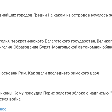
ревнейших городов Греции На каком из островов началось 
ия, теократического Балагатского государства, Великог
голия. Образование Бурят-Монгольской автономной облас
л основан Рим. Как звали последнего римского царя.
икены Кому присудил Парис золотое яблоко с надписью: "
ская война
ласс