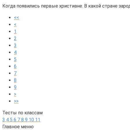
Когда появились первые христиане. В какой стране заро
<<
<
1
2
3
4
5
6
7
8
9
>
>>
Тесты по классам
3
4
5
6
7
8
9
10
11
Главное меню