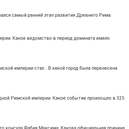
вался самый ранний этап развития Древнего Рима.
перии. Какое ведомство в период домината имело
мской империи стал… В какой город была перенесена
адной Римской империи. Какое событие произошло в 325
го консула Фабия Максима. Какова официальная причина