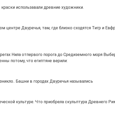
е краски использавали древние художники.
ом центре Двуречья, там, где близко сходятся Тигр и Евф
берегах Нила отпервого порога до Средиземного моря Выб
ны потому, что египтяне верили:
озникло.. Башни в городах Двуречья назывались
ческой культуре. Что приобрела скульптура Древнего Ри