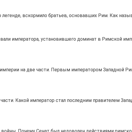
о легенде, вскормило братьев, основавших Рим. Как назы
звали императора, установившего доминат в Римской им
 империи на две части. Первым императором Западной Ри
 части. Какой император стал последним правителем Зап
й войны. Почему Сенат был недоволен действиями римско