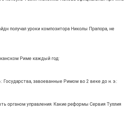
айдн получал уроки композитора Николы Прапора, не
иканском Риме каждый год:
 Государства, завоеванные Римом во 2 веке до н. э.:
 быть органом управления. Какие реформы Сервия Туллия