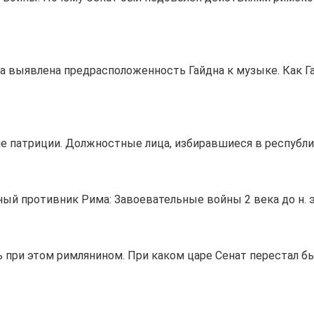
ла выявлена предрасположенность Гайдна к музыке. Как Г
кие патриции. Должностные лица, избиравшиеся в республ
й противник Рима: Завоевательные войны 2 века до н. э.:
яясь при этом римлянином. При каком царе Сенат перестал