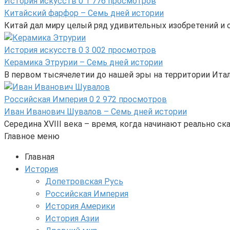
История искусств
0
1 776 просмотров
Китайский фарфор – Семь дней истории
Китай дал миру целый ряд удивительных изобретений и от
История искусств
0
3 002 просмотров
Керамика Этрурии – Семь дней истории
В первом тысячелетии до нашей эры на территории Ита
Российская Империя
0
2 972 просмотров
Иван Иванович Шувалов – Семь дней истории
Середина XVIII века – время, когда начинают реально 
Главное меню
Главная
История
Допетровская Русь
Российская Империя
История Америки
История Азии