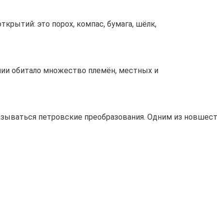
крытий: это порох, компас, бумага, шёлк,
лии обитало множество племён, местных и
сказываться петровские преобразования. Одним из новшес