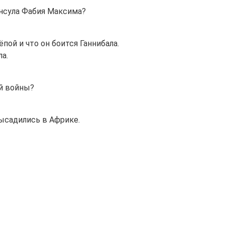
нсула Фабия Максима?
ой и что он боится Ганнибала.
а.
й войны?
ысадились в Африке.