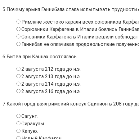
5
Почему армия Ганнибала стала испытывать трудности 
Римляне жестоко карали всех союзников Карфаг
Сорюзники Карфагена в Италии боялись Ганнибал
Союзники Карфагена в Италии решили соблюдать
Ганнибал не оплачивал продовольствие полученн
6
Битва при Каннах состоялась
2 августа 212 года до н.э.
2 августа 213 года до н.э.
2 августа 214 года до н.э.
2 августа 216 года до н.э.
7
Какой город взял римский консул Сципион в 208 году до 
Сагунт.
Сиракузы.
Капую.
Новый Карфаген.