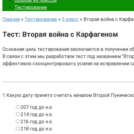
Обзоры из прессы
Тестирование
Главная
»
Тестирование
»
5 класс
»
Вторая война с Карф
Тест: Вторая война с Карфагеном
Основная цель тестирования заключается в получении о
В связи с этим мы разработали тест под названием "Втор
эффективно сконцентрировать усилия на исправлении с
1
Какую дату принято считать началом Второй Пуническ
207 год до н.э.
214 год до н.э.
216 год до н.э.
218 год до н.э.