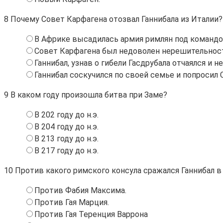
8
Почему Совет Карфагена отозвал Ганнибала из Италии?
В Африке высадилась армия римлян под командо
Совет Карфагена был недоволен нерешительность
Ганнибал, узнав о гибели Гасдрубала отчаялся и 
Ганнибал соскучился по своей семье и попросил 
9
В каком году произошла битва при Заме?
В 202 году до н.э.
В 204 году до н.э.
В 213 году до н.э.
В 217 году до н.э.
10
Против какого римского консула сражался Ганнибал в
Против Фабия Максима.
Против Гая Марция.
Против Гая Теренция Варрона