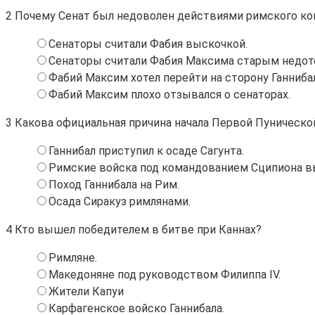
2
Почему Сенат был недоволен действиями римского ко
Сенаторы считали Фабия выскочкой.
Сенаторы считали Фабия Максима старым недотёп
Фабий Максим хотел перейти на сторону Ганнибал
Фабий Максим плохо отзывался о сенаторах.
3
Какова официальная причина начала Первой Пуническо
Ганнибал приступил к осаде Сагунта.
Римские войска под командованием Сципиона в
Поход Ганнибала на Рим.
Осада Сиракуз римлянами.
4
Кто вышел победителем в битве при Каннах?
Римляне.
Македоняне под руководством Филиппа IV.
Жители Капуи
Карфагенское войско Ганнибала.