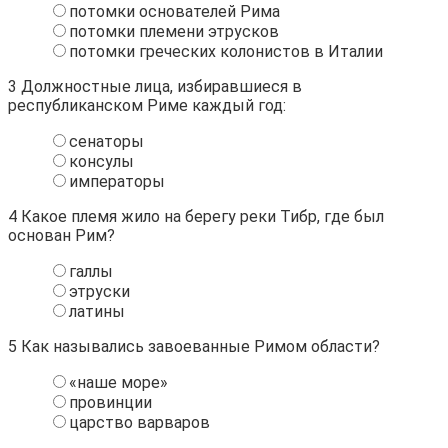
потомки основателей Рима
потомки племени этрусков
потомки греческих колонистов в Италии
3
Должностные лица, избиравшиеся в
республиканском Риме каждый год:
сенаторы
консулы
императоры
4
Какое племя жило на берегу реки Тибр, где был
основан Рим?
галлы
этруски
латины
5
Как назывались завоеванные Римом области?
«наше море»
провинции
царство варваров