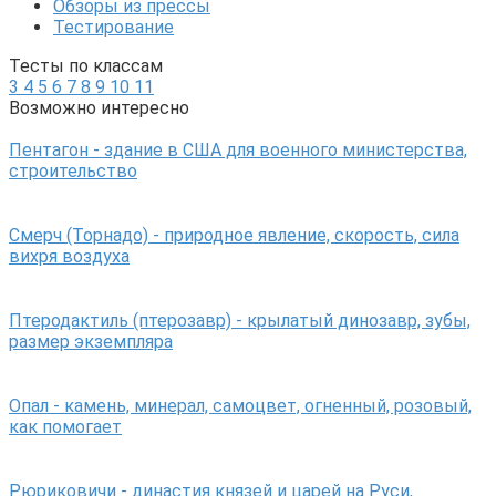
Обзоры из прессы
Тестирование
Тесты по классам
3
4
5
6
7
8
9
10
11
Возможно интересно
Пентагон - здание в США для военного министерства,
строительство
Смерч (Торнадо) - природное явление, скорость, сила
вихря воздуха
Птеродактиль (птерозавр) - крылатый динозавр, зубы,
размер экземпляра
Опал - камень, минерал, самоцвет, огненный, розовый,
как помогает
Рюриковичи - династия князей и царей на Руси,