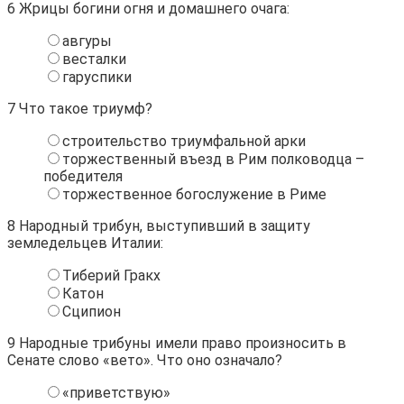
6
Жрицы богини огня и домашнего очага:
авгуры
весталки
гаруспики
7
Что такое триумф?
строительство триумфальной арки
торжественный въезд в Рим полководца –
победителя
торжественное богослужение в Риме
8
Народный трибун, выступивший в защиту
земледельцев Италии:
Тиберий Гракх
Катон
Сципион
9
Народные трибуны имели право произносить в
Сенате слово «вето». Что оно означало?
«приветствую»