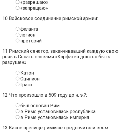
«разрешаю»
«запрещаю»
10
Войсковое соединение римской армии:
фаланга
легион
преторий
11
Римский сенатор, заканчивавший каждую свою
речь в Сенате словами «Карфаген должен быть
разрушен».
Катон
Сципион
Гракх
12
Что произошло в 509 году до н. э.?:
был основан Рим
в Риме установилась республика
в Риме установилась империя
13
Какое зрелище римляне предпочитали всем