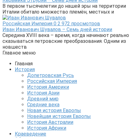
Керамика Этрурии – Семь дней истории
В первом тысячелетии до нашей эры на территории
Италии обитало множество племён, местных и
Российская Империя
0
2 972 просмотров
Иван Иванович Шувалов – Семь дней истории
Середина XVIII века – время, когда начинают реально
сказываться петровские преобразования. Одним из
новшеств
Главное меню
Главная
История
Допетровская Русь
Российская Империя
История Америки
История Азии
Древний мир
Средние века
Новая история Европы
Новейшая история Европы
История Австралии
История Африки
Краеведение