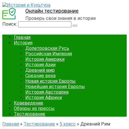
Онлайн тестирование
Проверь свои знания в истории
Поиск:
Главная
История
Допетровская Русь
Российская Империя
История Америки
История Азии
Древний мир
Средние века
Новая история Европы
Новейшая история Европы
История Австралии
История Африки
Краеведение
Обзоры из прессы
Тестирование
Главная
»
Тестирование
»
5 класс
»
Древний Рим