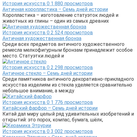
История искусств
0
1 880 просмотров
Античная коропластика – Семь дней истории
Коропластика – изготовление статуэток людей и
животных из глины – один из самых древних
История искусств
0
2 524 просмотров
Античная художественная бронза
Среди всех предметов античного художественного
ремесла мелкофигурным бронзам принадлежит особое
место. Статуэтки людей и
История искусств
0
2 298 просмотров
Античное стекло – Семь дней истории
Среди памятников античного декоративно-прикладного
искусства изделиям из стекла уделяется сравнительно
небольшое внимание, а между
История искусств
0
1 776 просмотров
Китайский фарфор – Семь дней истории
Китай дал миру целый ряд удивительных изобретений и
открытий: это порох, компас, бумага, шёлк,
История искусств
0
3 002 просмотров