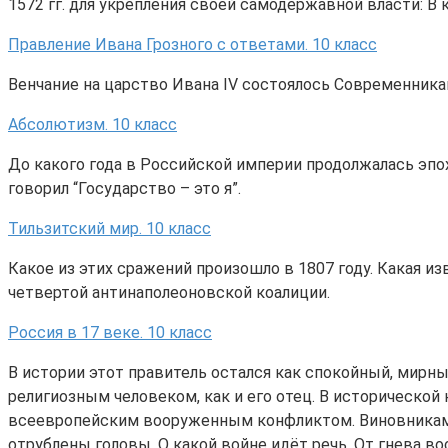
1572 гг. для укрепления своей самодержавной власти: 
Правление Ивана Грозного с ответами. 10 класс
Венчание на царство Ивана IV состоялось Современника
Абсолютизм. 10 класс
До какого года в Российской империи продолжалась эпо
говорил “Государство – это я”.
Тильзитский мир. 10 класс
Какое из этих сражений произошло в 1807 году. Какая 
четвертой антинаполеоновской коалиции.
Россия в 17 веке. 10 класс
В истории этот правитель остался как спокойный, мирны
религиозным человеком, как и его отец. В историческо
всеевропейским вооруженным конфликтом. Виновниками
отрублены головы. О какой войне идёт речь. От гнева 