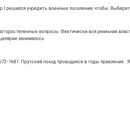
р I решился учредить военные поселения, чтобы: Выбери
и второстепенные вопросы. Фактически вся реальная влас
нцелярии занималось
1672-1681. Прутский поход проводился в годы правления…