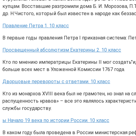
купцам. Восставшие разгромили дома Б. И. Морозова, П.Т
др. Н.Чистого, который был известен в народе как безза
Правление Петра 1. 10 класс
В первые годы правления Петра I приказная система: Пе
Просвещенный абсолютизм Екатерины 2. 10 класс
Кто по мнению императрицы Екатерины II мог создать"ид
больше всех мест в Уложенной Комиссии 1767 года.
Дворцовые перевороты с ответами. 10 класс
Кто из монархов XVIII века был не грамотен, но знал на
распущенность нравов» – все это являлось характеристи
службы государству.
ы Начало 19 века по истории России. 10 класс
В каком году была проведена в России министерская ре