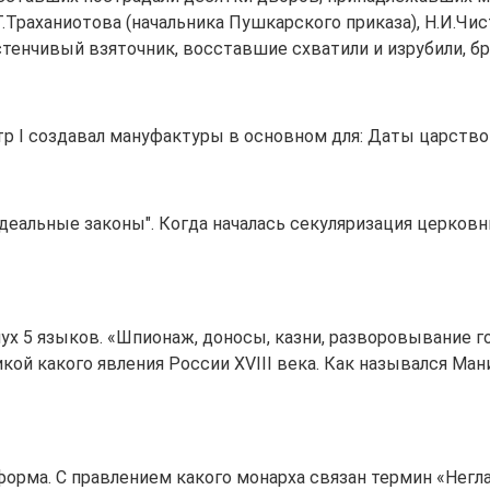
.Траханиотова (начальника Пушкарского приказа), Н.И.Чис
стенчивый взяточник, восставшие схватили и изрубили, бро
тр I создавал мануфактуры в основном для: Даты царствов
еальные законы". Когда началась секуляризация церковны
 слух 5 языков. «Шпионаж, доносы, казни, разворовывание 
кой какого явления России XVIII века. Как назывался Ма
форма. С правлением какого монарха связан термин «Нег