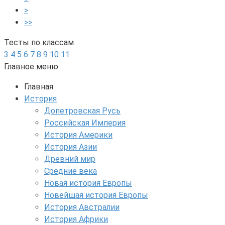
>
>>
Тесты по классам
3
4
5
6
7
8
9
10
11
Главное меню
Главная
История
Допетровская Русь
Российская Империя
История Америки
История Азии
Древний мир
Средние века
Новая история Европы
Новейшая история Европы
История Австралии
История Африки