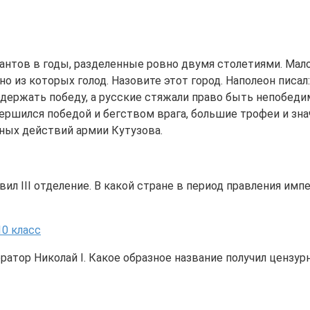
антов в годы, разделенные ровно двумя столетиями. Мало
о из которых голод. Назовите этот город. Наполеон писал
держать победу, а русские стяжали право быть непобеди
ершился победой и бегством врага, большие трофеи и зн
ьных действий армии Кутузова.
ил III отделение. В какой стране в период правления имп
10 класс
атор Николай I. Какое образное название получил цензурн