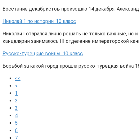
Восстание декабристов произошло 14 декабря: Александ
Николай 1 по истории. 10 класс
Николай I старался лично решать не только важные, но 
канцелярии занималось III отделение императорской ка
Русско-турецкие войны. 10 класс
Борьбой за какой город прошла русско-турецкая война 
<<
<
1
2
3
4
5
6
7