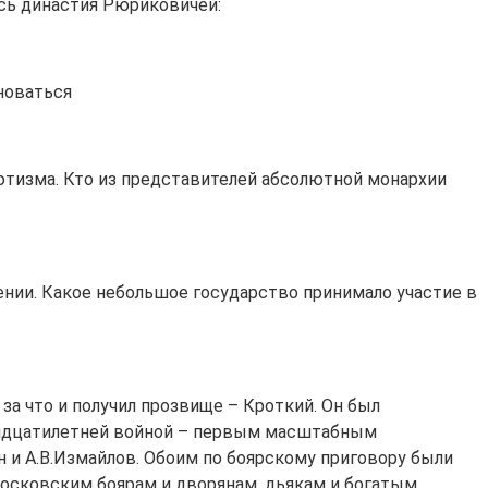
ась династия Рюриковичей:
новаться
ютизма. Кто из представителей абсолютной монархии
ении. Какое небольшое государство принимало участие в
за что и получил прозвище – Кроткий. Он был
 Тридцатилетней войной – первым масштабным
и А.В.Измайлов. Обоим по боярскому приговору были
московским боярам и дворянам, дьякам и богатым