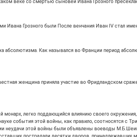
В каком веке со смертью сыновей Ивана Грозного пресекл
ми Ивана Грозного были После венчания Иван IV стал име
ха абсолютизма. Как назывался во Франции период абсол
известная женщина приняла участие во Фридландском сраж
й монарх, легко поддающийся влиянию своего окружения, 
й науке события этой войны, как правило, соотносятся с
 неудачи этой войны были объявлены воеводы М.Б.Шеин 
восставших пострадали десятки дворов, принадлежавших 