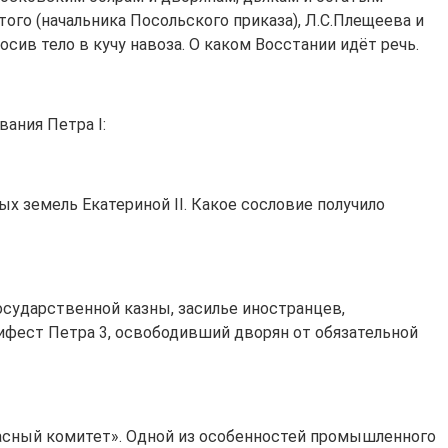
того (начальника Посольского приказа), Л.С.Плещеева и
сив тело в кучу навоза. О каком Восстании идёт речь.
ания Петра I:
х земель Екатериной II. Какое сословие получило
государственной казны, засилье иностранцев,
нифест Петра 3, освободивший дворян от обязательной
ласный комитет». Одной из особенностей промышленного