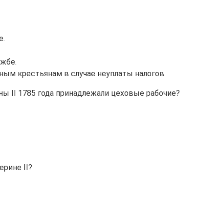
е.
ужбе.
ым крестьянам в случае неуплаты налогов.
ы II 1785 года принадлежали цеховые рабочие?
рине II?