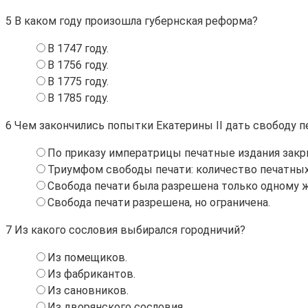
5
В каком году произошла губернская реформа?
В 1747 году.
В 1756 году.
В 1775 году.
В 1785 году.
6
Чем закончились попытки Екатерины II дать свободу 
По приказу императрицы печатные издания закр
Триумфом свободы печати: количество печатных
Свобода печати была разрешена только одному ж
Свобода печати разрешена, но ограничена.
7
Из какого сословия выбирался городничий?
Из помещиков.
Из фабрикантов.
Из сановников.
Из дворянского сословия.