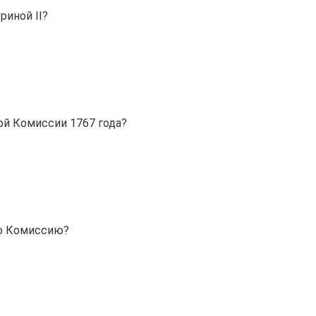
риной II?
ой Комиссии 1767 года?
ую Комиссию?