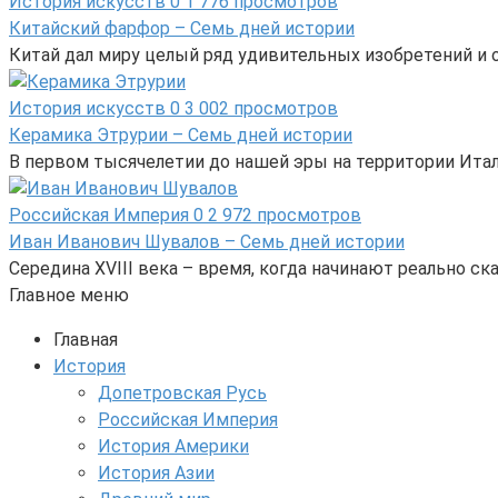
История искусств
0
1 776 просмотров
Китайский фарфор – Семь дней истории
Китай дал миру целый ряд удивительных изобретений и от
История искусств
0
3 002 просмотров
Керамика Этрурии – Семь дней истории
В первом тысячелетии до нашей эры на территории Ита
Российская Империя
0
2 972 просмотров
Иван Иванович Шувалов – Семь дней истории
Середина XVIII века – время, когда начинают реально 
Главное меню
Главная
История
Допетровская Русь
Российская Империя
История Америки
История Азии