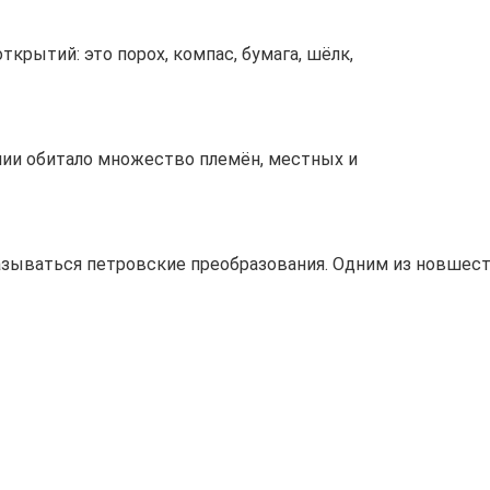
крытий: это порох, компас, бумага, шёлк,
лии обитало множество племён, местных и
сказываться петровские преобразования. Одним из новшес