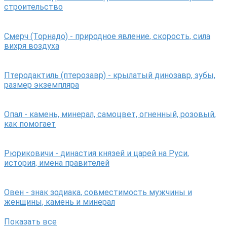
строительство
Смерч (Торнадо) - природное явление, скорость, сила
вихря воздуха
Птеродактиль (птерозавр) - крылатый динозавр, зубы,
размер экземпляра
Опал - камень, минерал, самоцвет, огненный, розовый,
как помогает
Рюриковичи - династия князей и царей на Руси,
история, имена правителей
Овен - знак зодиака, совместимость мужчины и
женщины, камень и минерал
Показать все