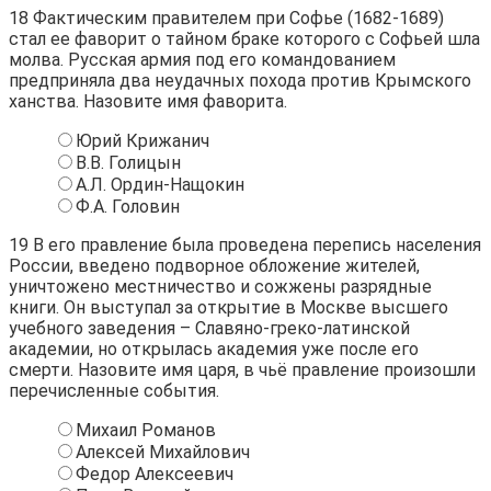
18
Фактическим правителем при Софье (1682-1689)
стал ее фаворит о тайном браке которого с Софьей шла
молва. Русская армия под его командованием
предприняла два неудачных похода против Крымского
ханства. Назовите имя фаворита.
Юрий Крижанич
В.В. Голицын
А.Л. Ордин-Нащокин
Ф.А. Головин
19
В его правление была проведена перепись населения
России, введено подворное обложение жителей,
уничтожено местничество и сожжены разрядные
книги. Он выступал за открытие в Москве высшего
учебного заведения – Славяно-греко-латинской
академии, но открылась академия уже после его
смерти. Назовите имя царя, в чьё правление произошли
перечисленные события.
Михаил Романов
Алексей Михайлович
Федор Алексеевич