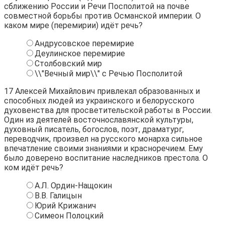
сближению России и Речи Посполитой на почве
совместной борьбы против Османской империи. О
каком мире (перемирии) идёт речь?
Андрусовское перемирие
Деулинское перемирие
Столбовский мир
\\"Вечный мир\\" с Речью Посполитой
17
Алексей Михайлович привлекал образованных и
способных людей из украинского и белорусского
духовенства для просветительской работы в России.
Один из деятелей восточнославянской культуры,
духовный писатель, богослов, поэт, драматург,
переводчик, произвел на русского монарха сильное
впечатление своими знаниями и красноречием. Ему
было доверено воспитание наследников престола. О
ком идёт речь?
А.Л. Ордин-Нащокин
В.В. Галицын
Юрий Крижанич
Симеон Полоцкий