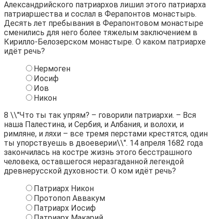
Александрийского патриархов лишил этого патриарха
патриаршества и сослал в Ферапонтов монастырь.
Десять лет пребывания в Ферапонтовом монастыре
сменились для него более тяжелым заключением в
Кирилло-Белозерском монастыре. О каком патриархе
идёт речь?
Нермоген
Иосиф
Иов
Никон
8
\\"Что ты так упрям? – говорили патриархи. – Вся
наша Палестина, и Сербия, и Албания, и волохи, и
римляне, и ляхи – все тремя перстами крестятся, один
ты упорствуешь в двоеверии\\". 14 апреля 1682 года
закончилась на костре жизнь этого бесстрашного
человека, оставшегося неразгаданной легендой
древнерусской духовности. О ком идёт речь?
Патриарх Никон
Протопоп Аввакум
Патриарх Иосиф
Патриарх Макарий