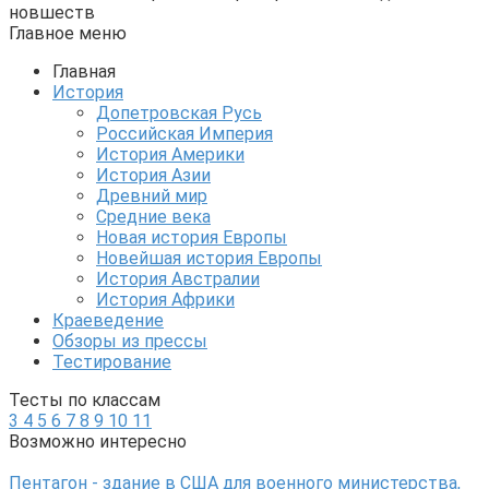
новшеств
Главное меню
Главная
История
Допетровская Русь
Российская Империя
История Америки
История Азии
Древний мир
Средние века
Новая история Европы
Новейшая история Европы
История Австралии
История Африки
Краеведение
Обзоры из прессы
Тестирование
Тесты по классам
3
4
5
6
7
8
9
10
11
Возможно интересно
Пентагон - здание в США для военного министерства,