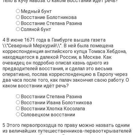
тело в кучу навоза. О каком Восстании идёт речь?
Медный бунт
Восстание Болотникова
Восстание Степана Разина
Соляной бунт
4
В июне 1671 года в Гамбурге вышла газета
\\"Северный Меркурий\\". В ней была помещена
корреспонденция английского купца Томаса Хебдона,
находящегося в далекой России, в Москве. Как
очевидец он подробно описал казнь одного из
предводителей восстания, и сделал это весьма
оперативно, послав корреспонденцию в Европу через
два часа после того, как палач закончил свою работу. О
каком восстании идёт речь?
Восстании Степана Разина
Восстании Ивана Болотникова
Восстании Хлопка Косолапа
Соловецком восстании
5
Этого первопроходца по праву можно назвать одним
из величайших путешественников-первооткрывателей