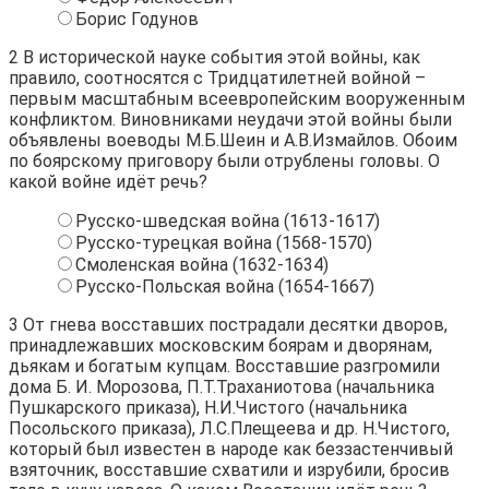
Борис Годунов
2
В исторической науке события этой войны, как
правило, соотносятся с Тридцатилетней войной –
первым масштабным всеевропейским вооруженным
конфликтом. Виновниками неудачи этой войны были
объявлены воеводы М.Б.Шеин и А.В.Измайлов. Обоим
по боярскому приговору были отрублены головы. О
какой войне идёт речь?
Русско-шведская война (1613-1617)
Русско-турецкая война (1568-1570)
Смоленская война (1632-1634)
Русско-Польская война (1654-1667)
3
От гнева восставших пострадали десятки дворов,
принадлежавших московским боярам и дворянам,
дьякам и богатым купцам. Восставшие разгромили
дома Б. И. Морозова, П.Т.Траханиотова (начальника
Пушкарского приказа), Н.И.Чистого (начальника
Посольского приказа), Л.С.Плещеева и др. Н.Чистого,
который был известен в народе как беззастенчивый
взяточник, восставшие схватили и изрубили, бросив