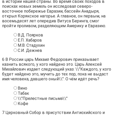
в истории нашей страны. Во время своих походов в
поисках новых земель он исследовал северо-
восточное побережье Евразии, бассейн Анадыря,
открыл Корякское нагорье. А главное, он первым, на
восемьдесят лет опередив Витуса Беринга, смог
пройти проливом, разделяющим Америку и Евразию.
В.Д. Поярков
Е.П. Хабаров
М.В. Стадухин
С.И. Дежнев
6
В России царь Михаил Федорович приказывает
казнить всякого, у кого найдено это. Царь Алексей
Михайлович издает следующий указ: \\"Каждого, у кого
будет найдено это, мучить до тех пор, пока не выдаст
имя человека, давшего оный\\". О чём идёт речь?
Вино
Табак
\\"Прелестные письма\\"
Кофе
7
Церковный Собор в присутствии Антиохийского и