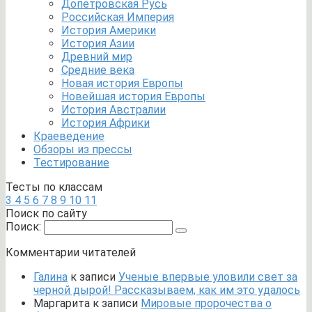
Допетровская Русь
Российская Империя
История Америки
История Азии
Древний мир
Средние века
Новая история Европы
Новейшая история Европы
История Австралии
История Африки
Краеведение
Обзоры из прессы
Тестирование
Тесты по классам
3
4
5
6
7
8
9
10
11
Поиск по сайту
Поиск:
Комментарии читателей
Галина
к записи
Ученые впервые уловили свет за
черной дырой! Рассказываем, как им это удалось
Маргарита
к записи
Мировые пророчества о