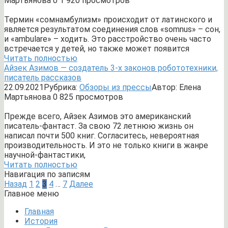
Мартьянова
0
1 920 просмотров
Термин «сомнамбулизм» происходит от латинского и
является результатом соединения слов «somnus» – сон,
и «ambulare» – ходить. Это расстройство очень часто
встречается у детей, но также может появится
Читать полностью
Айзек Азимов — создатель 3-х законов робототехники,
писатель рассказов
22.09.2021
Рубрика:
Обзоры из прессы
Автор:
Елена
Мартьянова
0
825 просмотров
Прежде всего, Айзек Азимов это американский
писатель-фантаст. За свою 72 летнюю жизнь он
написал почти 500 книг. Согласитесь, невероятная
производительность. И это не только книги в жанре
научной-фантастики,
Читать полностью
Навигация по записям
Назад
1
2
3
4
…
7
Далее
Главное меню
Главная
История