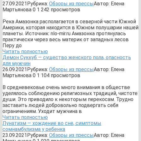
27.09.2021
Рубрика:
Обзоры из прессы
Автор:
Елена
Мартьянова
0
1 242 просмотров
Река Амазонка располагается в северной части Южной
Америки, которая находится в Южном полушарии нашей
планеты. Источник: nlo-mir.ru Амазонка протянулась
практически через весь материк от западных лесов
Перу до
Читать полностью
Демон Суккуб — существо женского пола, опасность
для мужчин
26.09.2021
Рубрика:
Обзоры из прессы
Автор:
Елена
Мартьянова
0
1 104 просмотров
В средневековье очень много внимания в обществе
уделялось соблюдению религиозных традиций, чистоте
души. Это приводило к некоторым перекосам. Трудно
заставить людей добровольно подвергать себя
ограничениям. Уходит мужчина в
Читать полностью
Лунатизм — хождение во сне, симптомы
сомнамбулизма у ребенка
23.09.2021
Рубрика:
Обзоры из прессы
Автор:
Елена