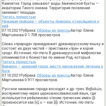
Камчатка. Город омывают воды Авачинской бухты —
акватории Тихого океана. Территория поселения
занимает площадь
Читать полностью
Неживая природа — объекты природы относящиеся к
ней
07.10.2021
Рубрика:
Обзоры из прессы
Автор:
Елена
Мартьянова
0
1 708 просмотров
Слово «природа» принадлежит древнерусскому языку и
состоит из двух частей – приставки «при» и корня
«род». Источник: nlo-mir.ru В древнерусской мифологии
упоминается о божестве по имени Род, который
Читать полностью
Вавилон — древний город, место нахождение, легенда о
боге
07.10.2021
Рубрика:
Обзоры из прессы
Автор:
Елена
Мартьянова
0
911 просмотров
Русское название города восходит к др.-греч. Βαβυλών,
воспринятому через церковнославянский язык, где
используется рейхлиново чтение греческих имён (β
произносится как [v], υ — как [i]). Источник: nlo-mir.ru