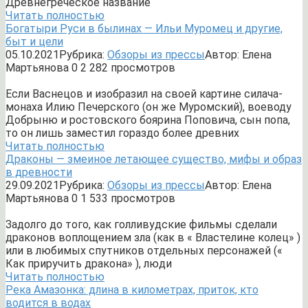
Древнегреческое название
Читать полностью
Богатыри Руси в былинах — Ильи Муромец и другие,
быт и цели
05.10.2021
Рубрика:
Обзоры из прессы
Автор:
Елена
Мартьянова
0
2 282 просмотров
Если Васнецов и изобразил на своей картине силача-
монаха Илию Печерского (он же Муромский), воеводу
Добрыню и ростовского боярина Поповича, сын попа,
то он лишь заместил гораздо более древних
Читать полностью
Драконы — змеиное летающее существо, мифы и образ
в древности
29.09.2021
Рубрика:
Обзоры из прессы
Автор:
Елена
Мартьянова
0
1 533 просмотров
Задолго до того, как голливудские фильмы сделали
драконов воплощением зла (как в « Властелине колец» )
или в любимых спутников отдельных персонажей («
Как приручить дракона» ), люди
Читать полностью
Река Амазонка: длина в километрах, приток, кто
водится в водах