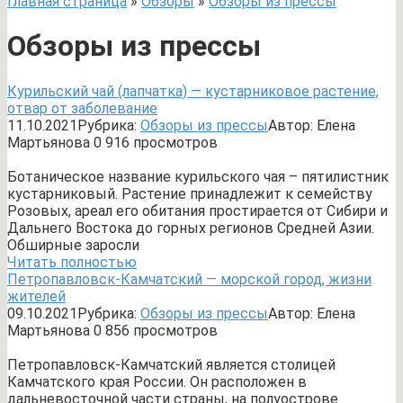
Главная страница
»
Обзоры
»
Обзоры из прессы
Обзоры из прессы
Курильский чай (лапчатка) — кустарниковое растение,
отвар от заболевание
11.10.2021
Рубрика:
Обзоры из прессы
Автор:
Елена
Мартьянова
0
916 просмотров
Ботаническое название курильского чая – пятилистник
кустарниковый. Растение принадлежит к семейству
Розовых, ареал его обитания простирается от Сибири и
Дальнего Востока до горных регионов Средней Азии.
Обширные заросли
Читать полностью
Петропавловск-Камчатский — морской город, жизни
жителей
09.10.2021
Рубрика:
Обзоры из прессы
Автор:
Елена
Мартьянова
0
856 просмотров
Петропавловск-Камчатский является столицей
Камчатского края России. Он расположен в
дальневосточной части страны, на полуострове