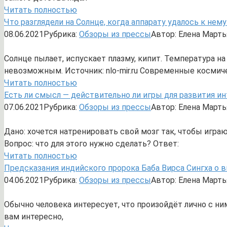
Читать полностью
Что разглядели на Солнце, когда аппарату удалось к нем
08.06.2021
Рубрика:
Обзоры из прессы
Автор:
Елена Марть
Солнце пылает, испускает плазму, кипит. Температура н
невозможным. Источник: nlo-mir.ru Современные косми
Читать полностью
Есть ли смысл — действительно ли игры для развития и
07.06.2021
Рубрика:
Обзоры из прессы
Автор:
Елена Марть
Дано: хочется натренировать свой мозг так, чтобы играю
Вопрос: что для этого нужно сделать? Ответ:
Читать полностью
Предсказания индийского пророка Баба Вирса Сингха о 
04.06.2021
Рубрика:
Обзоры из прессы
Автор:
Елена Марть
Обычно человека интересует, что произойдёт лично с ним
вам интересно,