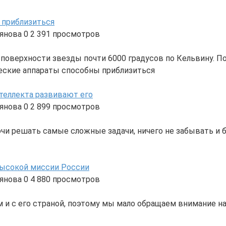
у приблизиться
янова
0
2 391 просмотров
а поверхности звезды почти 6000 градусов по Кельвину. П
ческие аппараты способны приблизиться
нтеллекта развивают его
янова
0
2 899 просмотров
чи решать самые сложные задачи, ничего не забывать и бы
высокой миссии России
янова
0
4 880 просмотров
 и с его страной, поэтому мы мало обращаем внимание на