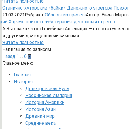
Читать полностью
Станично-хуторские «байки» Денежного эгрегора Психог
21.03.2021
Рубрика:
Обзоры из прессы
Автор:
Елена Марть
А Вы знаете, что «Голубиная Ангелица» — это статуя вес
и другими драгоценными камнями.
Читать полностью
Навигация по записям
Назад
1
…
6
7
Главное меню
Главная
История
Допетровская Русь
Российская Империя
История Америки
История Азии
Древний мир
Средние века