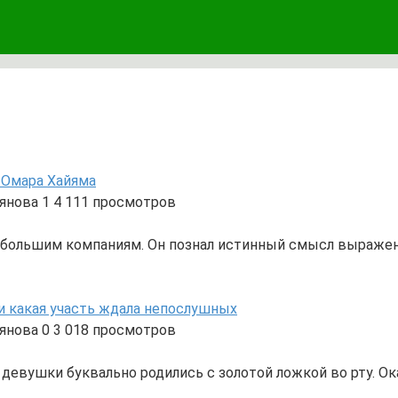
ь Омара Хайяма
янова
1
4 111 просмотров
большим компаниям. Он познал истинный смысл выражения
 и какая участь ждала непослушных
янова
0
3 018 просмотров
 девушки буквально родились с золотой ложкой во рту. Ок