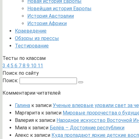
Новая история Европы
Новейшая история Европы
История Австралии
История Африки
Краеведение
Обзоры из прессы
Тестирование
Тесты по классам
3
4
5
6
7
8
9
10
11
Поиск по сайту
Поиск:
Комментарии читателей
Галина
к записи
Ученые впервые уловили свет за че
Маргарита
к записи
Мировые пророчества о будущем
Валерия
к записи
Народное искусство Восточной И
Мила
к записи
Белёв – Достояние республики
Алекс
к записи
Куда пропадают яркие детские вос