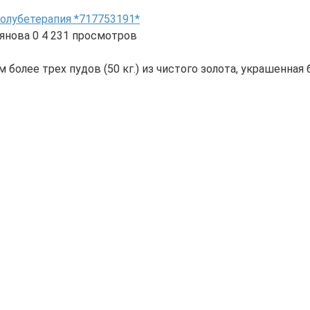
олубетерапия *717753191*
янова
0
4 231 просмотров
ом более трех пудов (50 кг.) из чистого золота, украшенн