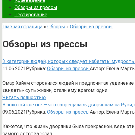
Краеведение
Обзоры из прессы
Тестирование
Главная страница
»
Обзоры
»
Обзоры из прессы
Обзоры из прессы
3 категории людей, которых следует избегать: мудрост
11.06.2021
Рубрика:
Обзоры из прессы
Автор:
Елена Марть
Омар Хайям сторонился людей и предпочитал уединение 
«видеть» суть жизни, стали ему врагом: одни
Читать полностью
В золотой клетке — что запрещалась дворянкам на Руси,
09.06.2021
Рубрика:
Обзоры из прессы
Автор:
Елена Марть
Кажется, что жизнь дворянки была прекрасной, ведь эти
самого детства ждал