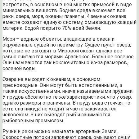
встретить, в основном в ней многих примесей в виде
минеральных веществ. Водная среда включает все
реки, озера, моря, океаны планеты. 4 земных океана
вместе создают единую систему, омывающую каждый
материк. Водой покрыто 70% всей Земли.
Моря – водные объекты, впадающие в океан и
окруженные сушей по периметру. Существуют озера,
которые не выходят в Мировой океан, однако все
равно считаются морями: Аральское, Большое соленое.
Они называются так исключительно из-за размеров,
соленой воды.
Озера не выходят к океанам, в основном
пресноводные. Они могут быть естественными, а
также искусственными, иначе называемыми прудами.
У прудов абсолютно те же характеристики, что у озер,
однако размеры ограничены. В пруду вода стоячая, то
есть она никуда не уходит и часто закачивается
человеком. В них выводят рыб и занимаются
рыболовным промыслом.
Ручьи и реки можно называть артериями Земли.
Скоростные потоки заполняют озера, омывают сушу.