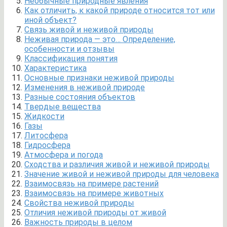
Необычные природные явления
Как отличить, к какой природе относится тот или
иной объект?
Связь живой и неживой природы
Неживая природа — это… Определение,
особенности и отзывы
Классификация понятия
Характеристика
Основные признаки неживой природы
Изменения в неживой природе
Разные состояния объектов
Твердые вещества
Жидкости
Газы
Литосфера
Гидросфера
Атмосфера и погода
Сходства и различия живой и неживой природы
Значение живой и неживой природы для человека
Взаимосвязь на примере растений
Взаимосвязь на примере животных
Свойства неживой природы
Отличия неживой природы от живой
Важность природы в целом