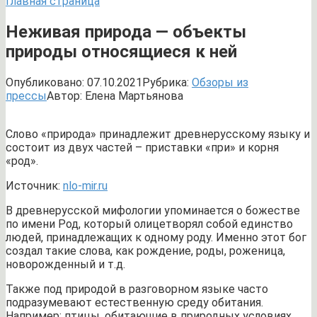
Главная страница
Неживая природа — объекты
природы относящиеся к ней
Опубликовано:
07.10.2021
Рубрика:
Обзоры из
прессы
Автор:
Елена Мартьянова
Слово «природа» принадлежит древнерусскому языку и
состоит из двух частей – приставки «при» и корня
«род».
Источник:
nlo-mir.ru
В древнерусской мифологии упоминается о божестве
по имени Род, который олицетворял собой единство
людей, принадлежащих к одному роду. Именно этот бог
создал такие слова, как рождение, роды, роженица,
новорожденный и т.д.
Также под природой в разговорном языке часто
подразумевают естественную среду обитания.
Например: птицы, обитающие в природных условиях,