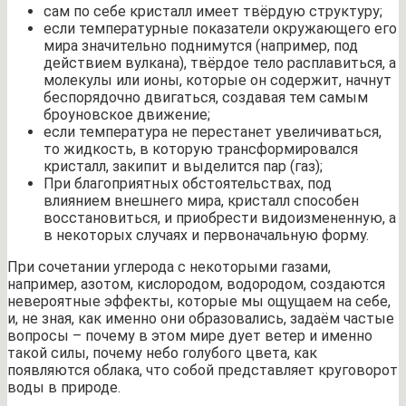
сам по себе кристалл имеет твёрдую структуру;
если температурные показатели окружающего его
мира значительно поднимутся (например, под
действием вулкана), твёрдое тело расплавиться, а
молекулы или ионы, которые он содержит, начнут
беспорядочно двигаться, создавая тем самым
броуновское движение;
если температура не перестанет увеличиваться,
то жидкость, в которую трансформировался
кристалл, закипит и выделится пар (газ);
При благоприятных обстоятельствах, под
влиянием внешнего мира, кристалл способен
восстановиться, и приобрести видоизмененную, а
в некоторых случаях и первоначальную форму.
При сочетании углерода с некоторыми газами,
например, азотом, кислородом, водородом, создаются
невероятные эффекты, которые мы ощущаем на себе,
и, не зная, как именно они образовались, задаём частые
вопросы – почему в этом мире дует ветер и именно
такой силы, почему небо голубого цвета, как
появляются облака, что собой представляет круговорот
воды в природе.