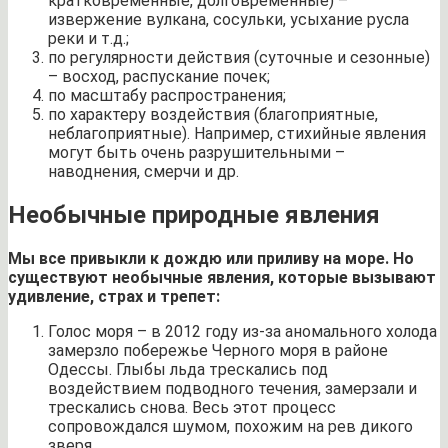
кратковременные, долговременные) –
извержение вулкана, сосульки, усыхание русла
реки и т.д.;
по регулярности действия (суточные и сезонные)
– восход, распускание почек;
по масштабу распространения;
по характеру воздействия (благоприятные,
неблагоприятные). Например, стихийные явления
могут быть очень разрушительными –
наводнения, смерчи и др.
Необычные природные явления
Мы все привыкли к дождю или приливу на море. Но
существуют необычные явления, которые вызывают
удивление, страх и трепет:
Голос моря – в 2012 году из-за аномального холода
замерзло побережье Черного моря в районе
Одессы. Глыбы льда трескались под
воздействием подводного течения, замерзали и
трескались снова. Весь этот процесс
сопровождался шумом, похожим на рев дикого
зверя.