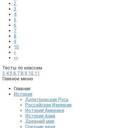
2
3
4
5
6
7
8
9
10
>
>>
Тесты по классам
3
4
5
6
7
8
9
10
11
Главное меню
Главная
История
Допетровская Русь
Российская Империя
История Америки
История Азии
Древний мир
Средние века