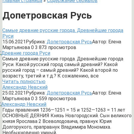
Главная страница
»
Содержание сериалов
Допетровская Русь
Самые древние русские города. Древнейшие города
Руси
15.06.2021
Рубрика:
Допетровская Русь
Автор:
Елена
Мартьянова
0
3 873 просмотров
Самые древние русские города. Древнейшие города
Руси. Какой русский город самый древний? Какой
русский город – самый древний? Какой второй по
возрасту, третий и т.д.? К сожалению, все
Читать полностью
Александр Невский
25.02.2021
Рубрика:
Допетровская Русь
Автор:
Елена
Мартьянова
0
3 559 просмотров
Годы правления 1236—1251 = 15 и 1252—1263 = 11 лет
ОСНОВНЫЕ ДЕЯНИЯ Князь Новгородский. Сын великого
князя Ярослава 2 Всеволодовича, правнук Юрия
Долгорукого, праправнук Владимира Мономаха.
Необыкновенно умный,