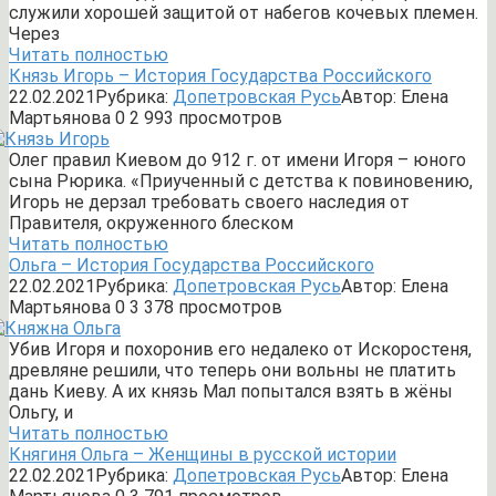
служили хорошей защитой от набегов кочевых племен.
Через
Читать полностью
Князь Игорь – История Государства Российского
22.02.2021
Рубрика:
Допетровская Русь
Автор:
Елена
Мартьянова
0
2 993 просмотров
Олег правил Киевом до 912 г. от имени Игоря – юного
сына Рюрика. «Приученный с детства к повиновению,
Игорь не дерзал требовать своего наследия от
Правителя, окруженного блеском
Читать полностью
Ольга – История Государства Российского
22.02.2021
Рубрика:
Допетровская Русь
Автор:
Елена
Мартьянова
0
3 378 просмотров
Убив Игоря и похоронив его недалеко от Искоростеня,
древляне решили, что теперь они вольны не платить
дань Киеву. А их князь Мал попытался взять в жёны
Ольгу, и
Читать полностью
Княгиня Ольга – Женщины в русской истории
22.02.2021
Рубрика:
Допетровская Русь
Автор:
Елена