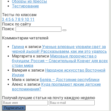
Обзоры из прессы
Тестирование
Тесты по классам
3
4
5
6
7
8
9
10
11
Поиск по сайту
Поиск:
Комментарии читателей
Галина
к записи
Ученые впервые уловили свет за
черной дырой! Рассказываем, как им это удалось
Маргарита
к записи
Мировые пророчества о
будущем: Россия – Спасительный Ковчег для всех
стран мира
Валерия
к записи
Народное искусство Восточной
Индии
Мила
к записи
Белёв – Достояние республики
Алекс
к записи
Куда пропадают яркие детские
воспоминания?
Получай лучшие статьи на почту каждую неделю
Подписаться