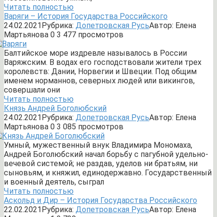
Читать полностью
Варяги – История Государства Российского
24.02.2021
Рубрика:
Допетровская Русь
Автор:
Елена
Мартьянова
0
3 477 просмотров
Балтийское море издревле называлось в России
Варяжским. В водах его господствовали жители трех
королевств: Дании, Норвегии и Швеции. Под общим
именем норманнов, северных людей или викингов,
совершали они
Читать полностью
Князь Андрей Боголюбский
24.02.2021
Рубрика:
Допетровская Русь
Автор:
Елена
Мартьянова
0
3 085 просмотров
Умный, мужественный внук Владимира Мономаха,
Андрей Боголюбский начал борьбу с пагубной удельно-
вечевой системой; не раздав, уделов ни братьям, ни
сыновьям, и княжил, единодержавно. Государственный
и военный деятель, сыграл
Читать полностью
Аскольд и Дир – История Государства Российского
22.02.2021
Рубрика:
Допетровская Русь
Автор:
Елена