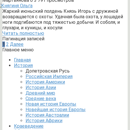
Мартьянова
0
3 791 просмотров
Жаркий июньский полдень Князь Игорь с дружиной
возвращается с охоты. Удачная была охота, у лошадей
ноги подгибаются под тяжестью добычи. И соболя, и
глухари, и куницы, и косули
Читать полностью
Пагинация записей
1
2
Далее
Главное меню
Главная
История
Допетровская Русь
Российская Империя
История Америки
История Азии
Древний мир
Средние века
Новая история Европы
Новейшая история Европы
История Австралии
История Африки
Краеведение