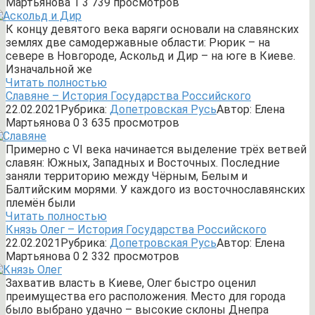
Мартьянова
1
3 739 просмотров
К концу девятого века варяги основали на славянских
землях две самодержавные области: Рюрик – на
севере в Новгороде, Аскольд и Дир – на юге в Киеве.
Изначальной же
Читать полностью
Славяне – История Государства Российского
22.02.2021
Рубрика:
Допетровская Русь
Автор:
Елена
Мартьянова
0
3 635 просмотров
Примерно с VI века начинается выделение трёх ветвей
славян: Южных, Западных и Восточных. Последние
заняли территорию между Чёрным, Белым и
Балтийским морями. У каждого из восточнославянских
племён были
Читать полностью
Князь Олег – История Государства Российского
22.02.2021
Рубрика:
Допетровская Русь
Автор:
Елена
Мартьянова
0
2 332 просмотров
Захватив власть в Киеве, Олег быстро оценил
преимущества его расположения. Место для города
было выбрано удачно – высокие склоны Днепра