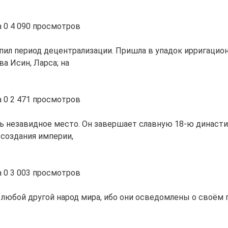
а
0
4 090 просмотров
пил период децентрализации. Пришла в упадок ирригацио
а Исин, Ларса; на
а
0
2 471 просмотров
ь незавидное место. Он завершает славную 18-ю династи
создания империи,
а
0
3 003 просмотров
 любой другой народ мира, ибо они осведомлены о своём 