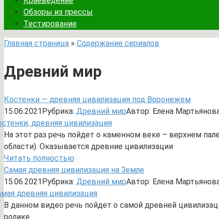
Краеведение
Обзоры из прессы
Тестирование
Главная страница
»
Содержание сериалов
Древний мир
Костенки — древняя цивилизация под Воронежем
15.06.2021
Рубрика:
Древний мир
Автор:
Елена Мартьянов
На этот раз речь пойдет о каменном веке – верхнем па
области). Оказывается древние цивилизации
Читать полностью
Самая древняя цивилизация на Земле
15.06.2021
Рубрика:
Древний мир
Автор:
Елена Мартьянов
В данном видео речь пойдет о самой древней цивилизации
ролике