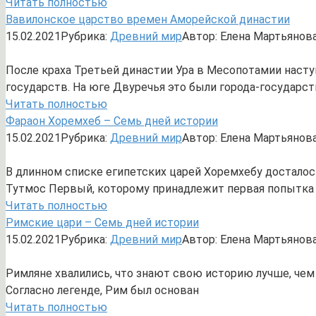
Читать полностью
Вавилонское царство времен Аморейской династии
15.02.2021
Рубрика:
Древний мир
Автор:
Елена Мартьянов
После краха Третьей династии Ура в Месопотамии насту
государств. На юге Двуречья это были города-государств
Читать полностью
Фараон Хоремхеб – Семь дней истории
15.02.2021
Рубрика:
Древний мир
Автор:
Елена Мартьянов
В длинном списке египетских царей Хоремхебу досталос
Тутмос Первый, которому принадлежит первая попытка 
Читать полностью
Римские цари – Семь дней истории
15.02.2021
Рубрика:
Древний мир
Автор:
Елена Мартьянов
Римляне хвалились, что знают свою историю лучше, чем
Согласно легенде, Рим был основан
Читать полностью