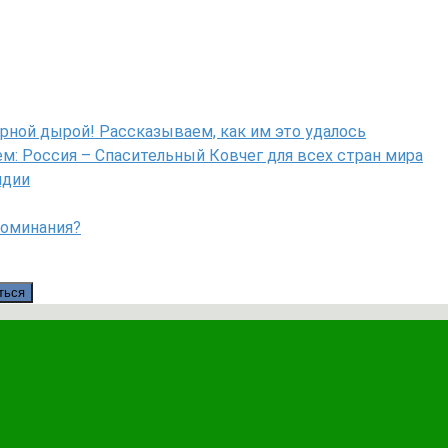
рной дырой! Рассказываем, как им это удалось
: Россия – Спасительный Ковчег для всех стран мира
ндии
поминания?
ться