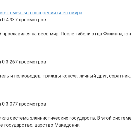
и его мечты о покорении всего мира
а
0
4 937 просмотров
прославился на весь мир. После гибели отца Филиппа, юн
а
0
3 267 просмотров
ель и полководец, трижды консул, личный друг, соратник
а
0
3 077 просмотров
ла система эллинистических государств. В этой системе 
е государство, царство Македонии,