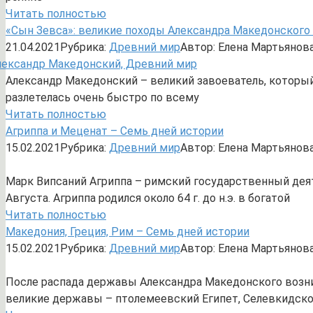
Читать полностью
«Сын Зевса»: великие походы Александра Македонского 
21.04.2021
Рубрика:
Древний мир
Автор:
Елена Мартьянов
Александр Македонский – великий завоеватель, который 
разлетелась очень быстро по всему
Читать полностью
Агриппа и Меценат – Семь дней истории
15.02.2021
Рубрика:
Древний мир
Автор:
Елена Мартьянов
Марк Випсаний Агриппа – римский государственный деят
Августа. Агриппа родился около 64 г. до н.э. в богатой
Читать полностью
Македония, Греция, Рим – Семь дней истории
15.02.2021
Рубрика:
Древний мир
Автор:
Елена Мартьянов
После распада державы Александра Македонского возник
великие державы – птолемеевский Египет, Селевкидско