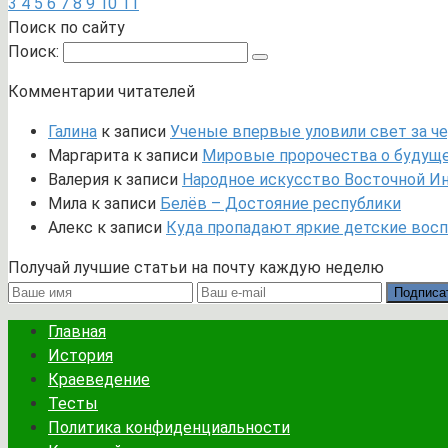
3
4
5
6
7
8
9
10
11
Поиск по сайту
Поиск:
Комментарии читателей
Галина
к записи
Ученые впервые уловили свет за че
Маргарита
к записи
Мировые пророчества о будущем
Валерия
к записи
Народное искусство Восточной И
Мила
к записи
Белёв – Достояние республики
Алекс
к записи
Куда пропадают яркие детские вос
Получай лучшие статьи на почту каждую неделю
Подписа
Главная
История
Краеведение
Тесты
Политика конфиденциальности