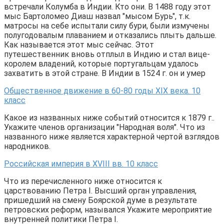
встречали Колумба в Индии. Кто они. В 1488 году этот
мыс Бартоломео Диаш назвал "мысом Бурь", т.к.
матросы на себе испытали силу бури, были измучены
полугодовалым плаванием и отказались плыть дальше.
Как называется этот мыс сейчас. Этот
путешественник вновь отплыл в Индию и стал вице-
королем владений, которые португальцам удалось
захватить в этой стране. В Индии в 1524 г. он и умер
Общественное движение в 60-80 годы XIX века. 10
класс
Какое из названных ниже событий относится к 1879 г..
Укажите членов организации "Народная воля". Что из
названного ниже является характерной чертой взглядов
народников.
Российская империя в XVIII вв. 10 класс
Что из перечисленного ниже относится к
царствованию Петра I. Высший орган управления,
пришедший на смену Боярской думе в результате
петровских реформ, назывался Укажите мероприятие
внутренней политики Петра I.