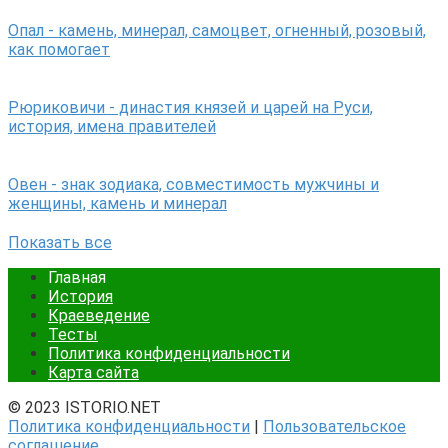
Опал - камень, минерал, самоцвет, огненный, розовый,
как помогает
Рюриковичи - династия князей и царей на Руси,
история, имена правителей
Овен - знак зодиака, совместимость мужчины и
женщины, камень и минерал
Показать все
Главная
История
Краеведение
Тесты
Политика конфиденциальности
Карта сайта
© 2023 ISTORIO.NET
Политика конфиденциальности
|
Пользовательское
соглашение