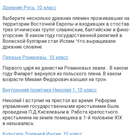
Древняя Русь. 10 класс
Выберите несколько древних племен проживавших на
территории Восточной Европы и входивших в стостав
трех этнических групп: славянские, балтийские и фино-
угорские. В каком году государственной религией в
Волжской булгарии стал Ислам. Что выращивали
древние словяне.
Первые Романовы. 10 класс
Первого царя из династии Романовых звали… В каком
году Филарет вернулся из польского плена. В каком
возрасте Михаил Федорович взошел на трон.
Внутренняя политика Николая 1. 10 класс
Николай I вступил на престол во время: Реформа
управления государственными крестьянами была
проведена П.Д.Киселевым в: Работа крепостного
крестьянина на земле помещика в 1-й половине XIX
в.называлась:
Культура Древней Индии. 10 класс