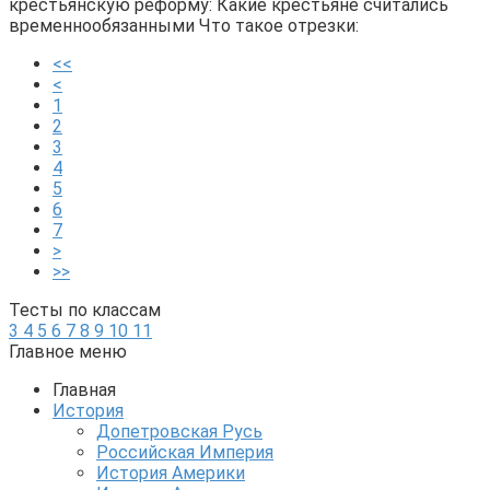
крестьянскую реформу: Какие крестьяне считались
временнообязанными Что такое отрезки:
<<
<
1
2
3
4
5
6
7
>
>>
Тесты по классам
3
4
5
6
7
8
9
10
11
Главное меню
Главная
История
Допетровская Русь
Российская Империя
История Америки