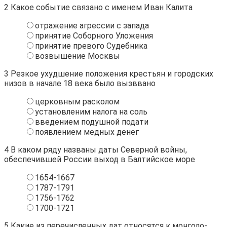
2
Какое событие связано с именем Иван Калита
отражение агрессии с запада
принятие Соборного Уложения
принятие превого Судебника
возвышение Москвы
3
Резкое ухудшение положения крестьян и городских
низов в начале 18 века было вызввано
церковным расколом
установленим налога на соль
введением подушной подати
появлением медных денег
4
В каком ряду названы даты Северной войны,
обеспечившей России выход в Балтийское море
1654-1667
1787-1791
1756-1762
1700-1721
5
Какие из перечисленных дат относятся к монголо-