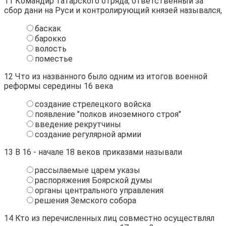
11
Командир татарского отряда, ответственный за
сбор дани на Руси и контролирующий князей назывался,
баскак
барокко
волость
поместье
12
Что из названного было одним из итогов военной
реформы середины 16 века
создание стрелецкого войска
появление "полков иноземного строя"
введение рекрутчины
создание регулярной армии
13
В 16 - начале 18 веков приказами называли
рассылаемые царем указы
распоряжения Боярской думы
органы центрального управления
решения Земского собора
14
Кто из перечисленных лиц совместно осуществлял