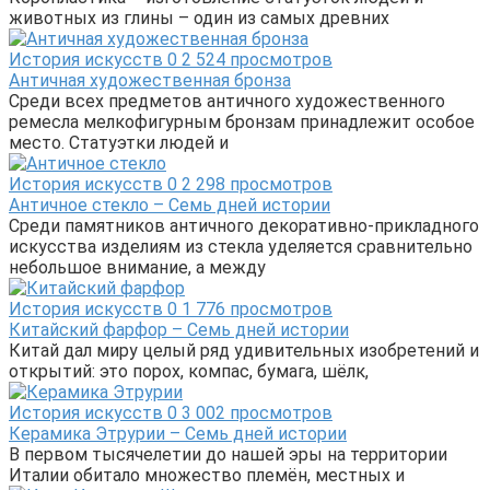
животных из глины – один из самых древних
История искусств
0
2 524 просмотров
Античная художественная бронза
Среди всех предметов античного художественного
ремесла мелкофигурным бронзам принадлежит особое
место. Статуэтки людей и
История искусств
0
2 298 просмотров
Античное стекло – Семь дней истории
Среди памятников античного декоративно-прикладного
искусства изделиям из стекла уделяется сравнительно
небольшое внимание, а между
История искусств
0
1 776 просмотров
Китайский фарфор – Семь дней истории
Китай дал миру целый ряд удивительных изобретений и
открытий: это порох, компас, бумага, шёлк,
История искусств
0
3 002 просмотров
Керамика Этрурии – Семь дней истории
В первом тысячелетии до нашей эры на территории
Италии обитало множество племён, местных и