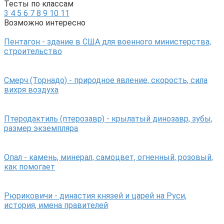
Тесты по классам
3
4
5
6
7
8
9
10
11
Возможно интересно
Пентагон - здание в США для военного министерства,
строительство
Смерч (Торнадо) - природное явление, скорость, сила
вихря воздуха
Птеродактиль (птерозавр) - крылатый динозавр, зубы,
размер экземпляра
Опал - камень, минерал, самоцвет, огненный, розовый,
как помогает
Рюриковичи - династия князей и царей на Руси,
история, имена правителей