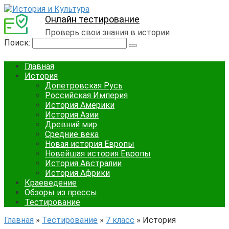
Онлайн тестирование
Проверь свои знания в истории
Поиск:
Главная
История
Допетровская Русь
Российская Империя
История Америки
История Азии
Древний мир
Средние века
Новая история Европы
Новейшая история Европы
История Австралии
История Африки
Краеведение
Обзоры из прессы
Тестирование
Главная
»
Тестирование
»
7 класс
»
История