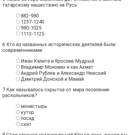
татарскому нашествию на Русь
882-980
1237-1240
980-1025
1113-1125
6
Кто из названных исторических деятелей были
современниками
Иван Калита и Ярослав Мудрый
Владимир Мономах и хан Ахмат
Андрей Рублев и Александр Невский
Дмитрий Донской и Мамай
7
Как называлось скрытое от мира поселение
раскольников?
монастырь
кутор
посад
скит
8
Свод законов установивший Юрьев день, вошел вы