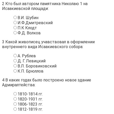
2
Кто был автором памятника Николаю 1 на
Исаакиевской площади:
В.И. Шубин
И.Ф.Дмитревский
П.К Клодт
Ф.Д. Волков
3
Какой живописец учавствовал в оформлении
внутреннего вида Исаакиевского собора:
А. Рублев
Д. Г. Левицкий
В.Л. Боровиковский
К.П. Брюллов
4
В каких годах было построено новое здание
Адмиралтейства:
1810-1814 гг.
1820-1931 гг.
1806-1823 гг.
1812-1819 гг.