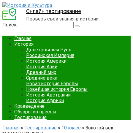
Онлайн тестирование
Проверь свои знания в истории
Поиск:
Главная
История
Допетровская Русь
Российская Империя
История Америки
История Азии
Древний мир
Средние века
Новая история Европы
Новейшая история Европы
История Австралии
История Африки
Краеведение
Обзоры из прессы
Тестирование
Главная
»
Тестирование
»
10 класс
»
Золотой век