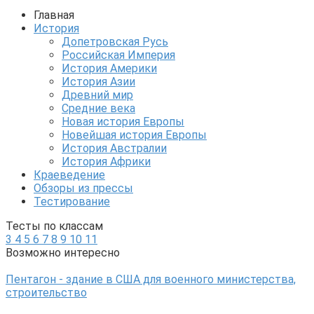
Главная
История
Допетровская Русь
Российская Империя
История Америки
История Азии
Древний мир
Средние века
Новая история Европы
Новейшая история Европы
История Австралии
История Африки
Краеведение
Обзоры из прессы
Тестирование
Тесты по классам
3
4
5
6
7
8
9
10
11
Возможно интересно
Пентагон - здание в США для военного министерства,
строительство