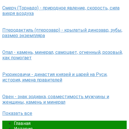
Смерч (Торнадо) - природное явление, скорость, сила
вихря воздуха
Птеродактиль (птерозавр) - крылатый динозавр, зубы,
размер экземпляра
Опал - камень, минерал, самоцвет, огненный, розовый,
как помогает
Рюриковичи - династия князей и царей на Руси,
история, имена правителей
Овен - знак зодиака, совместимость мужчины и
женщины, камень и минерал
Показать все
Главная
История