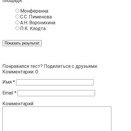
площади:
Монферанна
С.С. Пименова
А.Н. Воронихина
П.К. Клодта
Показать результат
Понравился тест? Поделиться с друзьями:
Комментарии: 0
Имя
*
Email
*
Комментарий