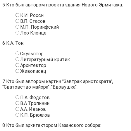
5
Кто был автором проекта здания Нового Эрмитажа:
К.И. Росси
В.П. Стасов
М.П. Поринфский
Лео Кленце
6
К.А. Тон:
Скульптор
Литературный критик
Архитектор
Живописец
7
Кто был автором картин "Завтрак аристократа",
"Сватовство майора" ,"Вдовушка":
П.А. Федотов
В.А Тропинин
А.А. Иванов
К.П. Брюллов
8
Кто был архитектором Казанского собора: