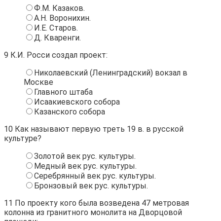
Ф.М. Казаков.
А.Н. Воронихин.
И.Е. Старов.
Д. Кваренги.
9
К.И. Росси создал проект:
Николаевский (Ленинградский) вокзал в
Москве
Главного штаба
Исаакиевского собора
Казанского собора
10
Как называют первую треть 19 в. в русской
культуре?
Золотой век рус. культуры.
Медный век рус. культуры.
Серебрянный век рус. культуры.
Бронзовый век рус. культуры.
11
По проекту кого была возведена 47 метровая
колонна из гранитного монолита на Дворцовой