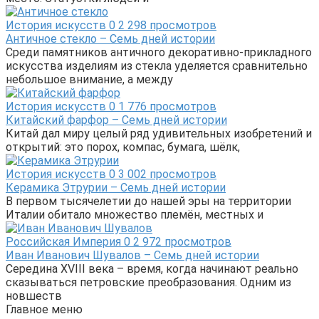
История искусств
0
2 298 просмотров
Античное стекло – Семь дней истории
Среди памятников античного декоративно-прикладного
искусства изделиям из стекла уделяется сравнительно
небольшое внимание, а между
История искусств
0
1 776 просмотров
Китайский фарфор – Семь дней истории
Китай дал миру целый ряд удивительных изобретений и
открытий: это порох, компас, бумага, шёлк,
История искусств
0
3 002 просмотров
Керамика Этрурии – Семь дней истории
В первом тысячелетии до нашей эры на территории
Италии обитало множество племён, местных и
Российская Империя
0
2 972 просмотров
Иван Иванович Шувалов – Семь дней истории
Середина XVIII века – время, когда начинают реально
сказываться петровские преобразования. Одним из
новшеств
Главное меню