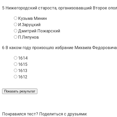
5
Нижегородский староста, организовавший Второе опол
Кузьма Минин
И.Заруцкий
Дмитрий Пожарский
П.Ляпунов
6
В каком году произошло избрание Михаила Федоровича
1614
1615
1613
1612
Показать результат
Понравился тест? Поделиться с друзьями: