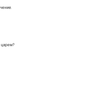
чение.
 царем?