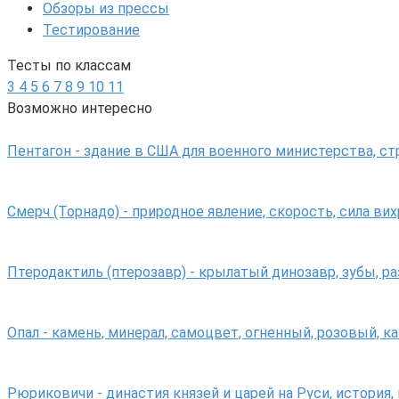
Обзоры из прессы
Тестирование
Тесты по классам
3
4
5
6
7
8
9
10
11
Возможно интересно
Пентагон - здание в США для военного министерства, с
Смерч (Торнадо) - природное явление, скорость, сила вих
Птеродактиль (птерозавр) - крылатый динозавр, зубы, р
Опал - камень, минерал, самоцвет, огненный, розовый, к
Рюриковичи - династия князей и царей на Руси, история,