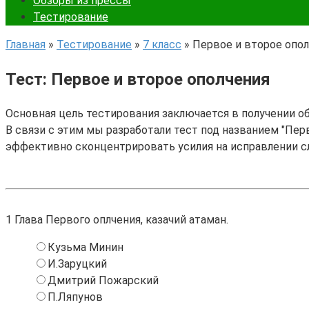
Обзоры из прессы
Тестирование
Главная
»
Тестирование
»
7 класс
»
Первое и второе опо
Тест: Первое и второе ополчения
Основная цель тестирования заключается в получении о
В связи с этим мы разработали тест под названием "Перв
эффективно сконцентрировать усилия на исправлении с
1
Глава Первого оплчения, казачий атаман.
Кузьма Минин
И.Заруцкий
Дмитрий Пожарский
П.Ляпунов