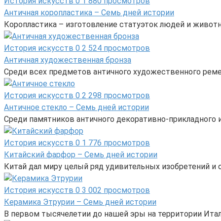
История искусств
0
1 880 просмотров
Античная коропластика – Семь дней истории
Коропластика – изготовление статуэток людей и животн
История искусств
0
2 524 просмотров
Античная художественная бронза
Среди всех предметов античного художественного реме
История искусств
0
2 298 просмотров
Античное стекло – Семь дней истории
Среди памятников античного декоративно-прикладного и
История искусств
0
1 776 просмотров
Китайский фарфор – Семь дней истории
Китай дал миру целый ряд удивительных изобретений и от
История искусств
0
3 002 просмотров
Керамика Этрурии – Семь дней истории
В первом тысячелетии до нашей эры на территории Ита