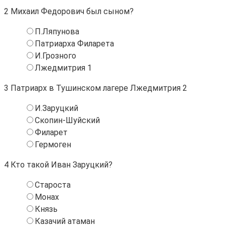
2
Михаил Федорович был сыном?
П.Ляпунова
Патриарха Филарета
И.Грозного
Лжедмитрия 1
3
Патриарх в Тушинском лагере Лжедмитрия 2
И.Заруцкий
Скопин-Шуйский
Филарет
Гермоген
4
Кто такой Иван Заруцкий?
Староста
Монах
Князь
Казачий атаман