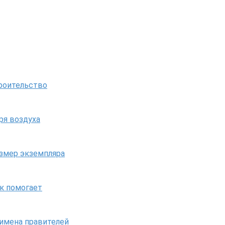
троительство
ря воздуха
азмер экземпляра
ак помогает
 имена правителей