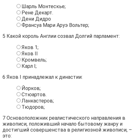
Шарль Монтескье;
Рене Декарт.
Дени Дидро
Франсуа Мари Аруэ Вольтер;
5
Какой король Англии созвал Долгий парламент:
Яков 1;
Яков II
Кромвель;
Карл I;
6
Яков I принадлежал к династии:
Йорков;
Стюартов.
Ланкастеров;
Тюдоров;
7
Основоположник реалистического направления в
живописи, положивший начало бытовому жанру и
достигший совершенства в религиозной живописи, –
это: