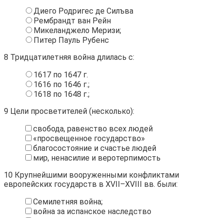
Диего Родригес де Силъва
Рембрандт ван Рейн
Микеланджело Меризи;
Питер Пауль Рубенс
8
Тридцатилетняя война длилась с:
1617 по 1647 г.
1616 по 1646 г.;
1618 по 1648 г.;
9
Цели просветителей (несколько):
свобода, равенство всех людей
«просвещенное государство»
благосостояние и счастье людей
мир, ненасилие и веротерпимость
10
Крупнейшими вооруженными конфликтами
европейских государств в XVII–XVIII вв. были:
Семилетняя война;
война за испанское наследство