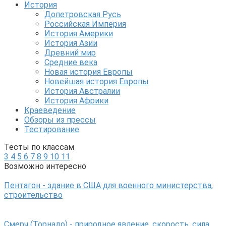
История
Допетровская Русь
Российская Империя
История Америки
История Азии
Древний мир
Средние века
Новая история Европы
Новейшая история Европы
История Австралии
История Африки
Краеведение
Обзоры из прессы
Тестирование
Тесты по классам
3
4
5
6
7
8
9
10
11
Возможно интересно
Пентагон - здание в США для военного министерства,
строительство
Смерч (Торнадо) - природное явление, скорость, сила