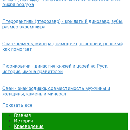
вихря воздуха
Птеродактиль (птерозавр) - крылатый динозавр, зубы,
размер экземпляра
Опал - камень, минерал, самоцвет, огненный, розовый,
как помогает
Рюриковичи - династия князей и царей на Руси,
история, имена правителей
Овен - знак зодиака, совместимость мужчины и
женщины, камень и минерал
Показать все
Главная
История
Краеведение