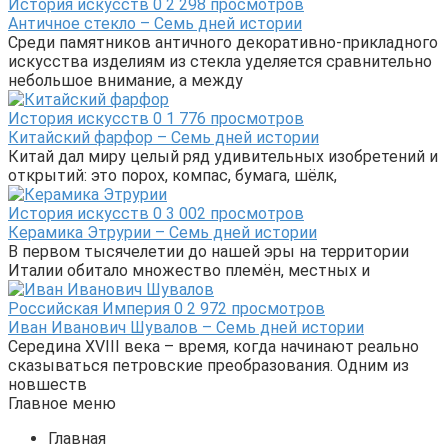
История искусств
0
2 298 просмотров
Античное стекло – Семь дней истории
Среди памятников античного декоративно-прикладного
искусства изделиям из стекла уделяется сравнительно
небольшое внимание, а между
История искусств
0
1 776 просмотров
Китайский фарфор – Семь дней истории
Китай дал миру целый ряд удивительных изобретений и
открытий: это порох, компас, бумага, шёлк,
История искусств
0
3 002 просмотров
Керамика Этрурии – Семь дней истории
В первом тысячелетии до нашей эры на территории
Италии обитало множество племён, местных и
Российская Империя
0
2 972 просмотров
Иван Иванович Шувалов – Семь дней истории
Середина XVIII века – время, когда начинают реально
сказываться петровские преобразования. Одним из
новшеств
Главное меню
Главная