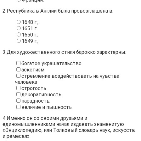
2
Республика в Англии была провозглашена в:
1648 г.;
1651 г.
1650 г.;
1649 г.;
3
Для художественного стиля барокко характерны:
богатое украшательство
аскетизм
стремление воздействовать на чувства
человека
строгость
декоративность
парадность;
величие и пышность
4
Именно он со своими друзьями и
единомышленниками начал издавать знаменитую
«Энциклопедию, или Толковый словарь наук, искусств
и ремесел»: