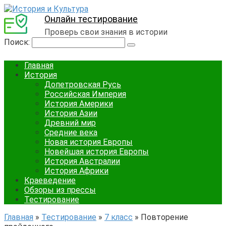
Онлайн тестирование
Проверь свои знания в истории
Поиск:
Главная
История
Допетровская Русь
Российская Империя
История Америки
История Азии
Древний мир
Средние века
Новая история Европы
Новейшая история Европы
История Австралии
История Африки
Краеведение
Обзоры из прессы
Тестирование
Главная
»
Тестирование
»
7 класс
»
Повторение