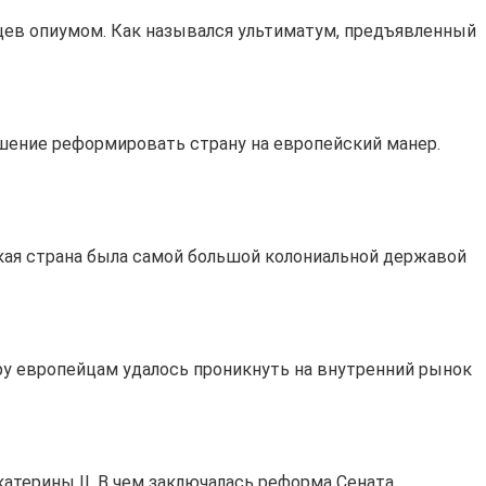
вцев опиумом. Как назывался ультиматум, предъявленный
ешение реформировать страну на европейский манер.
акая страна была самой большой колониальной державой
ру европейцам удалось проникнуть на внутренний рынок
катерины II. В чем заключалась реформа Сената.