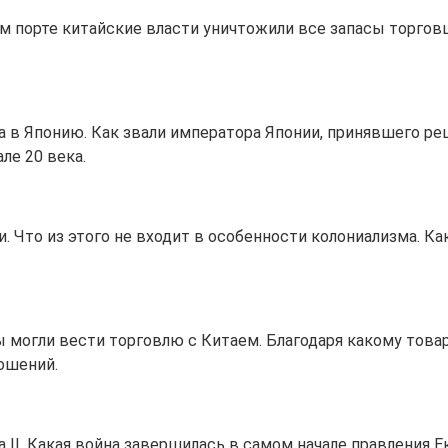
ком порте китайские власти уничтожили все запасы торго
 в Японию. Как звали императора Японии, принявшего р
ле 20 века.
 Что из этого не входит в особенности колониализма. К
ы могли вести торговлю с Китаем. Благодаря какому това
ошений.
 II. Какая война завершилась в самом начале правления Е