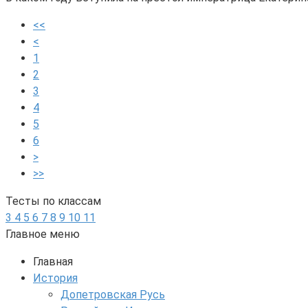
<<
<
1
2
3
4
5
6
>
>>
Тесты по классам
3
4
5
6
7
8
9
10
11
Главное меню
Главная
История
Допетровская Русь