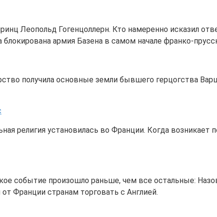
принц Леопольд Гогенцоллерн. Кто намеренно исказил ответ
а блокирована армия Базена в самом начале франко-прусс
арство получила основные земли бывшего герцогства Варш
с
ная религия установилась во Франции. Когда возникает п
кое событие произошло раньше, чем все остальные: Назо
от Франции странам торговать с Англией.