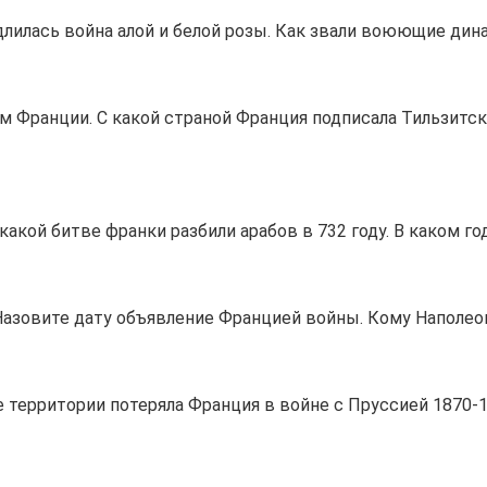
 длилась война алой и белой розы. Как звали воюющие дин
 Франции. С какой страной Франция подписала Тильзитск
акой битве франки разбили арабов в 732 году. В каком го
азовите дату объявление Францией войны. Кому Наполеон
е территории потеряла Франция в войне с Пруссией 1870