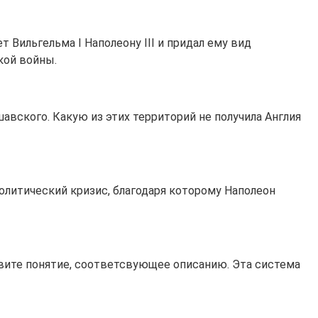
 Вильгельма I Наполеону III и придал ему вид
кой войны.
авского. Какую из этих территорий не получила Англия
олитический кризис, благодаря которому Наполеон
вите понятие, соответсвующее описанию. Эта система