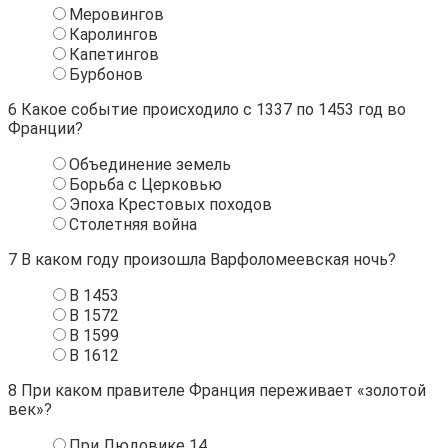
Меровингов
Каролингов
Капетингов
Бурбонов
6
Какое событие происходило с 1337 по 1453 год во
Франции?
Объединение земель
Борьба с Церковью
Эпоха Крестовых походов
Столетняя война
7
В каком году произошла Варфоломеевская ночь?
В 1453
В 1572
В 1599
В 1612
8
При каком правителе Франция переживает «золотой
век»?
При Людовике 14