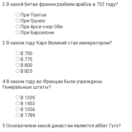
2
В какой битве франки разбили арабов в 732 году?
При Пуатье
При Грунло
При Арси-сюр-Обе
При Барселоне
3
В каком году Карл Великий стал императором?
В 750
В 775
В 800
В 825
4
В каком году во Франции были учреждены
Генеральные штаты?
В 1305
В 1453
В 1556
В 1789
5
Основателем какой династии является аббат Гуго?