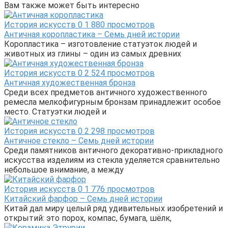
Вам также может быть интересно
История искусств
0
1 880 просмотров
Античная коропластика – Семь дней истории
Коропластика – изготовление статуэток людей и
животных из глины – один из самых древних
История искусств
0
2 524 просмотров
Античная художественная бронза
Среди всех предметов античного художественного
ремесла мелкофигурным бронзам принадлежит особое
место. Статуэтки людей и
История искусств
0
2 298 просмотров
Античное стекло – Семь дней истории
Среди памятников античного декоративно-прикладного
искусства изделиям из стекла уделяется сравнительно
небольшое внимание, а между
История искусств
0
1 776 просмотров
Китайский фарфор – Семь дней истории
Китай дал миру целый ряд удивительных изобретений и
открытий: это порох, компас, бумага, шёлк,