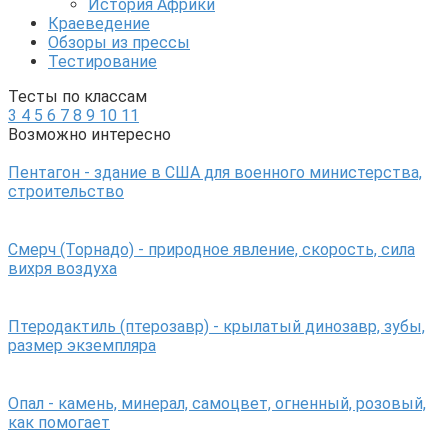
История Африки
Краеведение
Обзоры из прессы
Тестирование
Тесты по классам
3
4
5
6
7
8
9
10
11
Возможно интересно
Пентагон - здание в США для военного министерства,
строительство
Смерч (Торнадо) - природное явление, скорость, сила
вихря воздуха
Птеродактиль (птерозавр) - крылатый динозавр, зубы,
размер экземпляра
Опал - камень, минерал, самоцвет, огненный, розовый,
как помогает