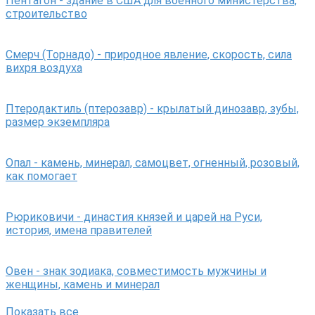
Пентагон - здание в США для военного министерства,
строительство
Смерч (Торнадо) - природное явление, скорость, сила
вихря воздуха
Птеродактиль (птерозавр) - крылатый динозавр, зубы,
размер экземпляра
Опал - камень, минерал, самоцвет, огненный, розовый,
как помогает
Рюриковичи - династия князей и царей на Руси,
история, имена правителей
Овен - знак зодиака, совместимость мужчины и
женщины, камень и минерал
Показать все