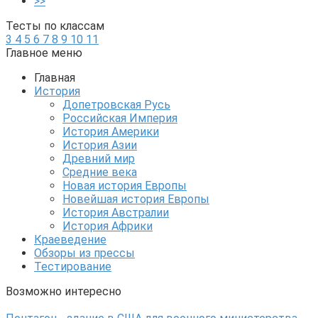
>>
Тесты по классам
3
4
5
6
7
8
9
10
11
Главное меню
Главная
История
Допетровская Русь
Российская Империя
История Америки
История Азии
Древний мир
Средние века
Новая история Европы
Новейшая история Европы
История Австралии
История Африки
Краеведение
Обзоры из прессы
Тестирование
Возможно интересно