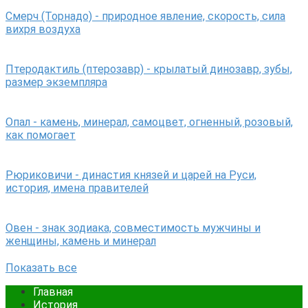
Смерч (Торнадо) - природное явление, скорость, сила
вихря воздуха
Птеродактиль (птерозавр) - крылатый динозавр, зубы,
размер экземпляра
Опал - камень, минерал, самоцвет, огненный, розовый,
как помогает
Рюриковичи - династия князей и царей на Руси,
история, имена правителей
Овен - знак зодиака, совместимость мужчины и
женщины, камень и минерал
Показать все
Главная
История