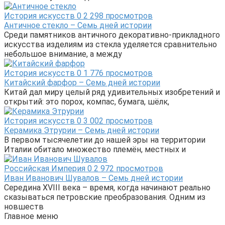
История искусств
0
2 298 просмотров
Античное стекло – Семь дней истории
Среди памятников античного декоративно-прикладного
искусства изделиям из стекла уделяется сравнительно
небольшое внимание, а между
История искусств
0
1 776 просмотров
Китайский фарфор – Семь дней истории
Китай дал миру целый ряд удивительных изобретений и
открытий: это порох, компас, бумага, шёлк,
История искусств
0
3 002 просмотров
Керамика Этрурии – Семь дней истории
В первом тысячелетии до нашей эры на территории
Италии обитало множество племён, местных и
Российская Империя
0
2 972 просмотров
Иван Иванович Шувалов – Семь дней истории
Середина XVIII века – время, когда начинают реально
сказываться петровские преобразования. Одним из
новшеств
Главное меню