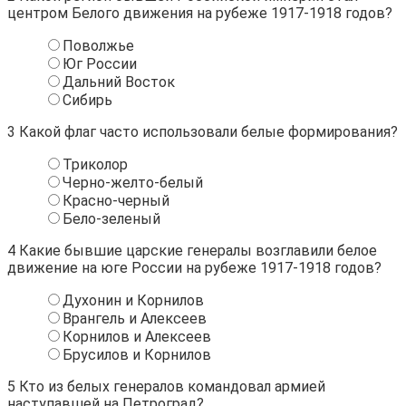
центром Белого движения на рубеже 1917-1918 годов?
Поволжье
Юг России
Дальний Восток
Сибирь
3
Какой флаг часто использовали белые формирования?
Триколор
Черно-желто-белый
Красно-черный
Бело-зеленый
4
Какие бывшие царские генералы возглавили белое
движение на юге России на рубеже 1917-1918 годов?
Духонин и Корнилов
Врангель и Алексеев
Корнилов и Алексеев
Брусилов и Корнилов
5
Кто из белых генералов командовал армией
наступавшей на Петроград?