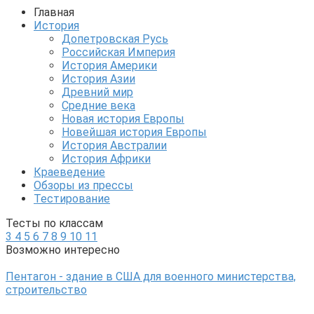
Главная
История
Допетровская Русь
Российская Империя
История Америки
История Азии
Древний мир
Средние века
Новая история Европы
Новейшая история Европы
История Австралии
История Африки
Краеведение
Обзоры из прессы
Тестирование
Тесты по классам
3
4
5
6
7
8
9
10
11
Возможно интересно
Пентагон - здание в США для военного министерства,
строительство