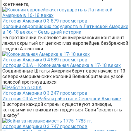
континента,
История Америки
0
3 879 просмотров
Колонии европейских государств в Латинской Америке
в 16-18 веках – Семь дней истории
На протяжении тысячелетий американский континент
лежал скрытый от цепких глаз европейцев безбрежной
гладью Атлантики.
История Америки
0
4 589 просмотров
История США – Колониальная Америка в 17-18 веках
Соединённые Штаты Америки берут своё начало от 13
северо-американских колоний Великобритании, узкой
полосой протянувшихся
История Америки
0
3 247 просмотров
История США – Рабы и рабство в Северной Америке
В истории каждой страны существуют эпизоды,
которыми не приходится гордиться. Свои “скелеты в
шкафу”
История Америки
0
3 747 просмотров