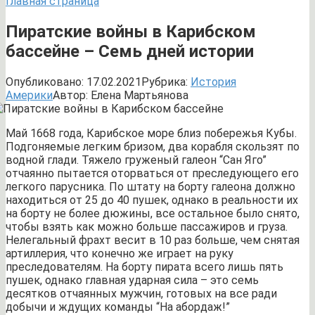
Главная страница
Пиратские войны в Карибском
бассейне – Семь дней истории
Опубликовано:
17.02.2021
Рубрика:
История
Америки
Автор:
Елена Мартьянова
Май 1668 года, Карибское море близ побережья Кубы.
Подгоняемые легким бризом, два корабля скользят по
водной глади. Тяжело груженый галеон “Сан Яго”
отчаянно пытается оторваться от преследующего его
легкого парусника. По штату на борту галеона должно
находиться от 25 до 40 пушек, однако в реальности их
на борту не более дюжины, все остальное было снято,
чтобы взять как можно больше пассажиров и груза.
Нелегальный фрахт весит в 10 раз больше, чем снятая
артиллерия, что конечно же играет на руку
преследователям. На борту пирата всего лишь пять
пушек, однако главная ударная сила – это семь
десятков отчаянных мужчин, готовых на все ради
добычи и ждущих команды “На абордаж!”