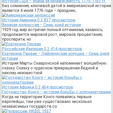
История США – Война за независимость 1775-1783 гг.
Без сомнения, ключевой датой в американской истории
является 4 июля 1776 года – праздник,
История Америки
0
2 837 просмотров
Великая депрессия – Семь дней истории
1929 год мир встречал полный оптимизма, казалось,
продолжается мировой рост, мировое процветание,
просперити, но
Российская Империя
0
2 414 просмотров
Екатерина Первая – Лифляндская золушка – Семь дней
истории
История Марты Скавронской напоминает волшебную
сказку. Сказку о чудесном преврашении бедной и
никому неизвестной
История Африки
0
2 404 просмотров
Государство Конго – история борьбы с колонизаторами
Когда на территории Конго появились первые
европейцы, там уже существовало несколько
независимых государств со