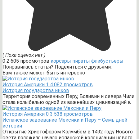
( Пока оценок нет )
0
2 605 просмотров
корсары
пираты
флибустьеры
Понравилась статья? Поделиться с друзьями:
Вам также может быть интересно
История Америки
1
4 082 просмотров
История государства инков
Территория современных Перу, Боливии и севера Чили
стала колыбелью одной из важнейших цивилизаций в
История Америки
0
3 538 просмотров
Испанское завоевание Мексики и Перу – Семь дней
истории
Открытие Христофором Колумбом в 1492 году Нового
света положило начало испанской колонизации нового