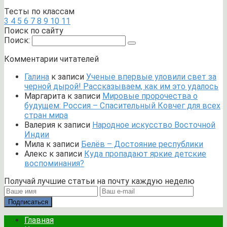
Тесты по классам
3
4
5
6
7
8
9
10
11
Поиск по сайту
Поиск:
Комментарии читателей
Галина
к записи
Ученые впервые уловили свет за
черной дырой! Рассказываем, как им это удалось
Маргарита
к записи
Мировые пророчества о
будущем: Россия – Спасительный Ковчег для всех
стран мира
Валерия
к записи
Народное искусство Восточной
Индии
Мила
к записи
Белёв – Достояние республики
Алекс
к записи
Куда пропадают яркие детские
воспоминания?
Получай лучшие статьи на почту каждую неделю
Подписаться
Главная