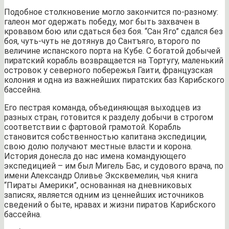
Подобное столкновение могло закончится по-разному:
галеон мог одержать победу, мог быть захвачен в
кровавом бою или сдаться без боя. “Сан Яго” сдался без
боя, чуть-чуть не дотянув до Сантъяго, второго по
величине испанского порта на Кубе. С богатой добычей
пиратский корабль возвращается на Тортугу, маленький
островок у северного побережья Гаити, французская
колония и одна из важнейших пиратских баз Карибского
бассейна.
Его пестрая команда, объединяющая выходцев из
разных стран, готовится к разделу добычи в строгом
соответствии с фартовой грамотой. Корабль
становится собственностью капитана экспедиции,
свою долю получают местные власти и корона.
История донесла до нас имена командующего
экспедицией – им был Мигель Бас, и судового врача, по
имени Александр Оливье Эксквемелин, чья книга
“Пираты Америки”, основанная на дневниковых
записях, является одним из ценнейших источников
сведений о быте, нравах и жизни пиратов Карибского
бассейна.