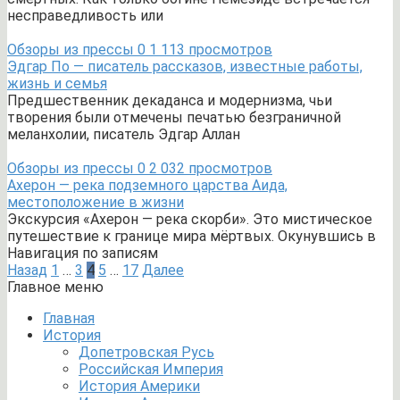
несправедливость или
Обзоры из прессы
0
1 113 просмотров
Эдгар По — писатель рассказов, известные работы,
жизнь и семья
Предшественник декаданса и модернизма, чьи
творения были отмечены печатью безграничной
меланхолии, писатель Эдгар Аллан
Обзоры из прессы
0
2 032 просмотров
Ахерон — река подземного царства Аида,
местоположение в жизни
Экскурсия «Ахерон — река скорби». Это мистическое
путешествие к границе мира мёртвых. Окунувшись в
Навигация по записям
Назад
1
…
3
4
5
…
17
Далее
Главное меню
Главная
История
Допетровская Русь
Российская Империя
История Америки