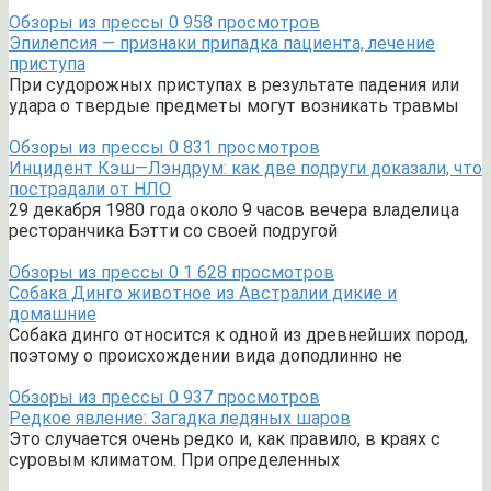
Обзоры из прессы
0
958 просмотров
Эпилепсия — признаки припадка пациента, лечение
приступа
При судорожных приступах в результате падения или
удара о твердые предметы могут возникать травмы
Обзоры из прессы
0
831 просмотров
Инцидент Кэш—Лэндрум: как две подруги доказали, что
пострадали от НЛО
29 декабря 1980 года около 9 часов вечера владелица
ресторанчика Бэтти со своей подругой
Обзоры из прессы
0
1 628 просмотров
Собака Динго животное из Австралии дикие и
домашние
Собака динго относится к одной из древнейших пород,
поэтому о происхождении вида доподлинно не
Обзоры из прессы
0
937 просмотров
Редкое явление: Загадка ледяных шаров
Это случается очень редко и, как правило, в краях с
суровым климатом. При определенных