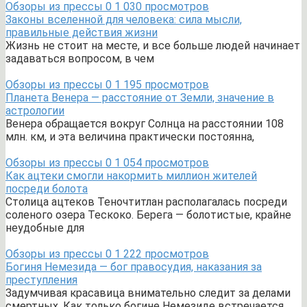
Обзоры из прессы
0
1 030 просмотров
Законы вселенной для человека: сила мысли,
правильные действия жизни
Жизнь не стоит на месте, и все больше людей начинает
задаваться вопросом, в чем
Обзоры из прессы
0
1 195 просмотров
Планета Венера — расстояние от Земли, значение в
астрологии
Венера обращается вокруг Солнца на расстоянии 108
млн. км, и эта величина практически постоянна,
Обзоры из прессы
0
1 054 просмотров
Как ацтеки смогли накормить миллион жителей
посреди болота
Столица ацтеков Теночтитлан располагалась посреди
соленого озера Тескоко. Берега — болотистые, крайне
неудобные для
Обзоры из прессы
0
1 222 просмотров
Богиня Немезида — бог правосудия, наказания за
преступления
Задумчивая красавица внимательно следит за делами
смертных. Как только богине Немезиде встречается