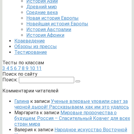
История Азии
Древний мир
Средние века
Новая история Европы
Новейшая история Европы
История Австралии
История Африки
Краеведение
Обзоры из прессы
Тестирование
Тесты по классам
3
4
5
6
7
8
9
10
11
Поиск по сайту
Поиск:
Комментарии читателей
Галина
к записи
Ученые впервые уловили свет за
черной дырой! Рассказываем, как им это удалось
Маргарита
к записи
Мировые пророчества о
будущем: Россия – Спасительный Ковчег для всех
стран мира
Валерия
к записи
Народное искусство Восточной