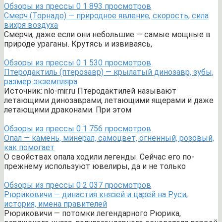
Обзоры из прессы
0
1 893 просмотров
Смерч (Торнадо) — природное явление, скорость, сила
вихря воздуха
Смерчи, даже если они небольшие — самые мощные в
природе ураганы. Крутясь и извиваясь,
Обзоры из прессы
0
1 530 просмотров
Птеродактиль (птерозавр) — крылатый динозавр, зубы,
размер экземпляра
Источник: nlo-mir.ru Птеродактилей называют
летающими динозаврами, летающими ящерами и даже
летающими драконами. При этом
Обзоры из прессы
0
1 756 просмотров
Опал — камень, минерал, самоцвет, огненный, розовый,
как помогает
О свойствах опала ходили легенды. Сейчас его по-
прежнему используют ювелиры, да и не только
Обзоры из прессы
0
2 037 просмотров
Рюриковичи — династия князей и царей на Руси,
история, имена правителей
Рюриковичи — потомки легендарного Рюрика,