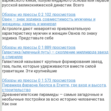
варяжского князя, полулегендарного основателя первой
русской великокняжеской династии. Всего
Обзоры из прессы
0
2 102 просмотров
Овен — знак зодиака, совместимость мужчины и
женщины, камень и минерал
Астрологи дают невероятно привлекательную
характеристику мужчин и женщин Овнов по знаку
зодиака. Представьте себе
Обзоры из прессы
0
1 889 просмотров
Галактика (млечный путь) — скопление миллиарда звезд
в спирилле
Галактикой называют крупные формирования звезд,
газа, пыли, которые удерживаются вместе силой
гравитации. Эти крупнейшие
Обзоры из прессы
0
1 573 просмотров
Пирамида фараона Хеопса в Египте, где вход и высота,
строительство
Древнеегипетские пирамиды — самые загадочные и
необычные постройки за всю историю человечества.
Как они