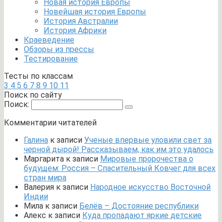
Новая история Европы
Новейшая история Европы
История Австралии
История Африки
Краеведение
Обзоры из прессы
Тестирование
Тесты по классам
3
4
5
6
7
8
9
10
11
Поиск по сайту
Поиск:
Комментарии читателей
Галина
к записи
Ученые впервые уловили свет за
черной дырой! Рассказываем, как им это удалось
Маргарита
к записи
Мировые пророчества о
будущем: Россия – Спасительный Ковчег для всех
стран мира
Валерия
к записи
Народное искусство Восточной
Индии
Мила
к записи
Белёв – Достояние республики
Алекс
к записи
Куда пропадают яркие детские