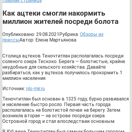
Главная страница
Как ацтеки смогли накормить
миллион жителей посреди болота
Опубликовано:
29.08.2021
Рубрика:
Обзоры из
прессы
Автор:
Елена Мартьянова
Столица ацтеков Теночтитлан располагалась посреди
соленого озера Тескоко. Берега — болотистые, крайне
неудобные для сельского хозяйства. Давайте
разбираться, как у ацтеков получилось прокормить 1
миллион населения.
Источник:
nlo-mir.ru
Теночтитлан был основан в 1325 году, бурно развивался
и население быстро росло. Первая часть города
располагалась на болотистой почве на берегу. Затем
возникла вторая — на острове посреди озера.
Островной город и стал впоследствии основным.
В XVI веке Теночтитлан был самым большим городом