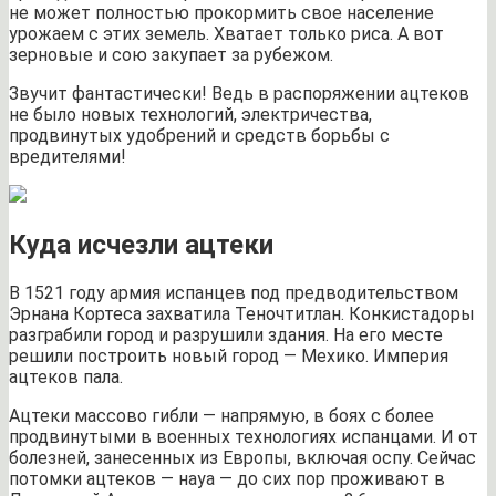
не может полностью прокормить свое население
урожаем с этих земель. Хватает только риса. А вот
зерновые и сою закупает за рубежом.
Звучит фантастически! Ведь в распоряжении ацтеков
не было новых технологий, электричества,
продвинутых удобрений и средств борьбы с
вредителями!
Куда исчезли ацтеки
В 1521 году армия испанцев под предводительством
Эрнана Кортеса захватила Теночтитлан. Конкистадоры
разграбили город и разрушили здания. На его месте
решили построить новый город — Мехико. Империя
ацтеков пала.
Ацтеки массово гибли — напрямую, в боях с более
продвинутыми в военных технологиях испанцами. И от
болезней, занесенных из Европы, включая оспу. Сейчас
потомки ацтеков — науа — до сих пор проживают в