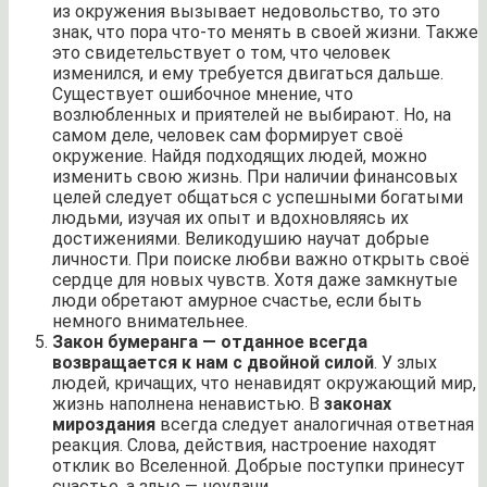
из окружения вызывает недовольство, то это
знак, что пора что-то менять в своей жизни. Также
это свидетельствует о том, что человек
изменился, и ему требуется двигаться дальше.
Существует ошибочное мнение, что
возлюбленных и приятелей не выбирают. Но, на
самом деле, человек сам формирует своё
окружение. Найдя подходящих людей, можно
изменить свою жизнь. При наличии финансовых
целей следует общаться с успешными богатыми
людьми, изучая их опыт и вдохновляясь их
достижениями. Великодушию научат добрые
личности. При поиске любви важно открыть своё
сердце для новых чувств. Хотя даже замкнутые
люди обретают амурное счастье, если быть
немного внимательнее.
Закон бумеранга — отданное всегда
возвращается к нам с двойной силой
. У злых
людей, кричащих, что ненавидят окружающий мир,
жизнь наполнена ненавистью. В
законах
мироздания
всегда следует аналогичная ответная
реакция. Слова, действия, настроение находят
отклик во Вселенной. Добрые поступки принесут
счастье, а злые — неудачи.