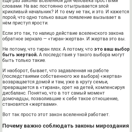
Еще раз законы вселенной для человека простыми
словами. На вас постоянно отыгрывается злой
крикливый начальник? И то ему не так, и это. И кажется
порой, что одно только ваше появление вызывает в
нём приступ ярости.
Если это так, то налицо действие вселенского закона
обратное зеркало — «тиран-жертва». И жертва это вы.
Не потому, что тиран плох. А потому, что
это ваш выбор
быть жертвой.
А последствия у такого выбора могут
быть только такие.
И наоборот, бывает, что задавленная на работе
(последствиями собственного же выбора) «жертва»
возвращается домой и там, уже в кругу семьи,
превращается в «тирана», орет на детей, компенсируя
дисбаланс. Понятно, что в тот самый момент
домочадцы, позволившие к себе такое отношение,
становятся «жертвами».
Вот так просто этот закон вселенной работает.
Почему важно соблюдать законы мироздания