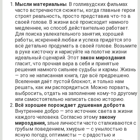
Мысли материальны
. В голливудских фильмах
часто встречаются сюжеты, когда главные герои
строят реальность, просто представив что-то в
своей голове. В жизни всё происходит намного
медленнее, но способ действительно работает.
Для поиска увлекательного занятия, хорошей
работы, искренней любви и успеха придётся это
всё детально продумать в своей голове. Возьмите
в руке кисточку и нарисуйте на полотне жизни
идеальный сценарий. Этот
закон мироздания
гласит, что прочная вера в себя и принятые
решения намного сильнее судьбы и кармы. Жизнь
— это не написанная книга, где всё предрешено.
Вселенная даёт пустой блокнот, и только нам
решать, как им распорядиться. Можно порвать,
выбросить, отдать на заполнение кому-то другому
или самостоятельно написать свою историю.
Всё хорошее порождает душевная доброта
.
Внутреннее добро — это источник света в жизни
каждого человека. Согласно этому
закону
мироздания,
злые личности часто сталкиваются с
грубым поведением, хмурые — с унылостью в
ясную погоду, оптимисты — с радостью и