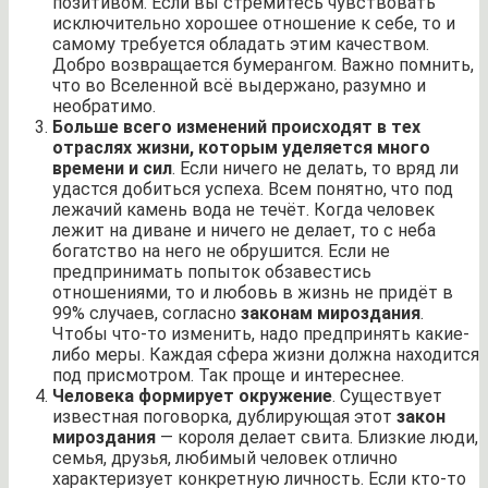
позитивом. Если вы стремитесь чувствовать
исключительно хорошее отношение к себе, то и
самому требуется обладать этим качеством.
Добро возвращается бумерангом. Важно помнить,
что во Вселенной всё выдержано, разумно и
необратимо.
Больше всего изменений происходят в тех
отраслях жизни, которым уделяется много
времени и сил
. Если ничего не делать, то вряд ли
удастся добиться успеха. Всем понятно, что под
лежачий камень вода не течёт. Когда человек
лежит на диване и ничего не делает, то с неба
богатство на него не обрушится. Если не
предпринимать попыток обзавестись
отношениями, то и любовь в жизнь не придёт в
99% случаев, согласно
законам мироздания
.
Чтобы что-то изменить, надо предпринять какие-
либо меры. Каждая сфера жизни должна находится
под присмотром. Так проще и интереснее.
Человека формирует окружение
. Существует
известная поговорка, дублирующая этот
закон
мироздания
— короля делает свита. Близкие люди,
семья, друзья, любимый человек отлично
характеризует конкретную личность. Если кто-то