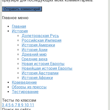
браузере для последующих моих комментариев.
Главное меню
Главная
История
Допетровская Русь
Российская Империя
История Америки
История Азии
Древний мир
Средние века
Новая история Европы
Новейшая история Европы
История Австралии
История Африки
Краеведение
Обзоры из прессы
Тестирование
Тесты по классам
3
4
5
6
7
8
9
10
11
Поиск по сайту