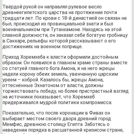
Твёрдой рукой он направлял рулевое весло
древнеегипетского царства на протяжении почти
тридцати лет. По крови с 18-й династией он связан не
был, происходил из провинциальной знати и был
военачальником при Тутанхамоне. Находясь на этой
славной должности, он заказал себе богатую гробницу
в Саккаре, рельефы которой рассказывают о его
достижениях на военном поприще.
Приход Хоремхеба к власти оформили достойным
образом. Он появился в главном храме страны вместе
со статуей главного бога Амона, и на него жрецы
надели корону обеих земель, увенчанную царским
уреем – коброй. Казалось бы, жрецы Амона,
оттеснённые Эхнатоном от власти, должны
торжествовать победу, но более пристрастный взгляд
на источники показывает, что Хоремхеб
придерживался мудрой политики компромисса.
Показательно, что после коронации в Фивах он
выбирает местом своего двора древний город
Мемфис, древнюю столицу Египта. Заботясь о
наведении порядка в расшатанной кризисом стране,