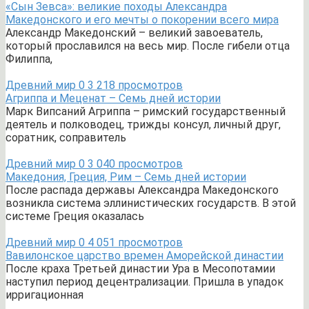
«Сын Зевса»: великие походы Александра
Македонского и его мечты о покорении всего мира
Александр Македонский – великий завоеватель,
который прославился на весь мир. После гибели отца
Филиппа,
Древний мир
0
3 218 просмотров
Агриппа и Меценат – Семь дней истории
Марк Випсаний Агриппа – римский государственный
деятель и полководец, трижды консул, личный друг,
соратник, соправитель
Древний мир
0
3 040 просмотров
Македония, Греция, Рим – Семь дней истории
После распада державы Александра Македонского
возникла система эллинистических государств. В этой
системе Греция оказалась
Древний мир
0
4 051 просмотров
Вавилонское царство времен Аморейской династии
После краха Третьей династии Ура в Месопотамии
наступил период децентрализации. Пришла в упадок
ирригационная