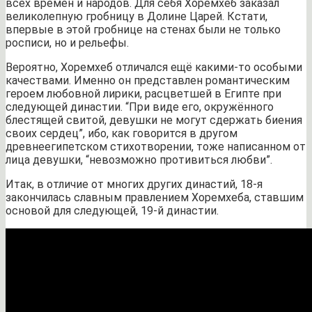
всех времён и народов. Для себя Хоремхеб заказал
великолепную гробницу в Долине Царей. Кстати,
впервые в этой гробнице на стенах были не только
росписи, но и рельефы.
Вероятно, Хоремхеб отличался ещё какими-то особыми
качествами. Именно он представлен романтическим
героем любовной лирики, расцветшей в Египте при
следующей династии. “При виде его, окружённого
блестящей свитой, девушки не могут сдержать биения
своих сердец”, ибо, как говорится в другом
древнеегипетском стихотворении, тоже написанном от
лица девушки, “невозможно противиться любви”.
Итак, в отличие от многих других династий, 18-я
закончилась славным правлением Хоремхеба, ставшим
основой для следующей, 19-й династии.