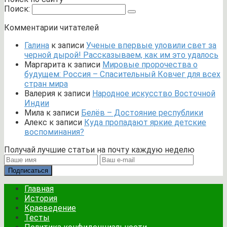
Поиск:
Комментарии читателей
Галина
к записи
Ученые впервые уловили свет за
черной дырой! Рассказываем, как им это удалось
Маргарита
к записи
Мировые пророчества о
будущем: Россия – Спасительный Ковчег для всех
стран мира
Валерия
к записи
Народное искусство Восточной
Индии
Мила
к записи
Белёв – Достояние республики
Алекс
к записи
Куда пропадают яркие детские
воспоминания?
Получай лучшие статьи на почту каждую неделю
Подписаться
Главная
История
Краеведение
Тесты