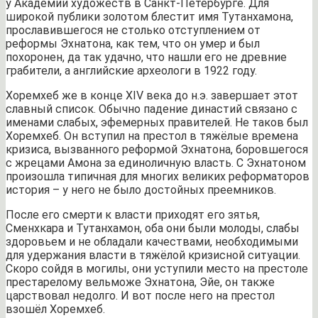
у Академии художеств в Санкт-Петербурге. Для
широкой публики золотом блестит имя Тутанхамона,
прославившегося не столько отступлением от
реформы Эхнатона, как тем, что он умер и был
похоронен, да так удачно, что нашли его не древние
грабители, а английские археологи в 1922 году.
Хоремхеб же в конце XIV века до н.э. завершает этот
славный список. Обычно падение династий связано с
именами слабых, эфемерных правителей. Не таков был
Хоремхеб. Он вступил на престол в тяжёлые времена
кризиса, вызванного реформой Эхнатона, боровшегося
с жрецами Амона за единоличную власть. С Эхнатоном
произошла типичная для многих великих реформаторов
история – у него не было достойных преемников.
После его смерти к власти приходят его зятья,
Сменхкара и Тутанхамон, оба они были молоды, слабы
здоровьем и не обладали качествами, необходимыми
для удержания власти в тяжёлой кризисной ситуации.
Скоро сойдя в могилы, они уступили место на престоле
престарелому вельможе Эхнатона, Эйе, он также
царствовал недолго. И вот после него на престол
взошёл Хоремхеб.