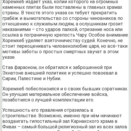
Хоремхеб издаёт указ, копии которого на огромных
каменных плитах были поставлены в главных храмах
страны. В тексте этого указа он тебует прекратить
грабёж и вымогательство со стороны чиновников по
отношению к служилым людям, а ослушникам грозит
наказаниями – сто ударов палкой, отрезание носа или
ссылка в пограничную крепость Чару. Особое внимание
Хоремхеб уделяет взяточничеству судей. Конечно, не
стоит переоценивать человеколюбие царя, но всё-таки
мотивы заботы о простых смертных звучат в этом
указе.
Став фараоном, он обратился к заброшенной при
Эхнатоне внешней политике и успешно повоевал в
Сирии, Палестине и Нубии.
Хоремхеб побеспокоился и о своих бывших соратниках.
Он улучшил материальное обеспечение войска,
позаботился о лучшей комплектации его.
Успешность его правления отразилась в
строительстве. Возможно, именно при нём начинают
воздвигать гипостильный зал Карнакского храма в
Фивах – самый большой религиозный зал из всех залов