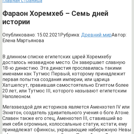
Главная страница
Фараон Хоремхеб – Семь дней
истории
Опубликовано:
15.02.2021
Рубрика:
Древний мир
Автор:
Елена Мартьянова
В длинном списке египетских царей Хоремхебу
досталось незавидное место. Он завершает славную
18-ю династию. Эта династия прославилась такими
именами как Тутмос Первый, которому принадлежит
первая попытка создания империи, или царица
Хатшепсут, правившая самостоятельно Египтом более
20 лет, или Тутмос III, которого называют египетским
Наполеоном.
Мегазвездой для историков является Аменхотеп IV или
Эхнатон, создатель удивительного учения о боге Атоне.
Славен также его отец, Аменхотеп III, ставивший во
имя себя огромные, колоссальные статуи, кстати, ему
принадлежат сфинксы, украшающие набережную Невы