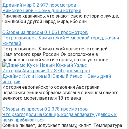
Древний мир
0
2 977 просмотров
Римские цари – Семь дней истории
Римляне хвалились, что знают свою историю лучше,
чем любой другой народ мира, ибо они
Обзоры из прессы
0
1 061 просмотров
Петропавловск-Камчатский — морской город, жизни
жителей
Петропавловск-Камчатский является столицей
Камчатского края России. Он расположен в
дальневосточной части страны, на полуострове
История Австралии
0
2 874 просмотров
Джеймс Кук и Новый Южный Уэльс – Семь дней
истории
История европейского освоения Австралии
неразрывнейшим образом связана с именем самого
великого мореплавателя 18-го века
Обзоры из прессы
0
2 378 просмотров
Что разглядели на Солнце, когда аппарату удалось к
нему приблизиться
Солнце пылает, испускает плазму, кипит. Температура