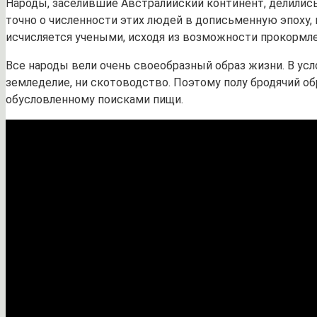
Народы, заселившие Австралийский континент, делились 
точно о численности этих людей в дописьменную эпоху, 
исчисляется учеными, исходя из возможности прокормле
Все народы вели очень своеобразный образ жизни. В ус
земледелие, ни скотоводство. Поэтому полу бродячий об
обусловленному поисками пищи.