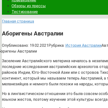
Краеведение
Обзоры из прессы
Тестирование
Главная страница
Аборигены Австралии
Опубликовано:
19.02.2021
Рубрика:
История Австралии
Авт
Заселение Австралийского материка началось в незапамя
последние исследования австралийских археологов отодв
районов Индии, Юго-Восточной Азии или с островов Тихо
континент, который мы называем теперь Австралией, а 
меланезийцев и немного были похожи на народы, котор
Но в лингвистическом отношении это была совсем особа
языком жестов, поэтому изучение этой культуры всегд