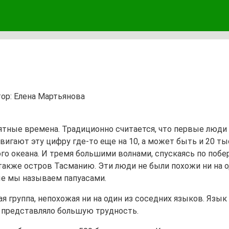
ор:
Елена Мартьянова
тные времена. Традиционно считается, что первые люди 
игают эту цифру где-то еще на 10, а может быть и 20 тыс
го океана. И тремя большими волнами, спускаясь по побе
также остров Тасманию. Эти люди не были похожи ни на о
ые мы называем папуасами.
я группа, непохожая ни на один из соседних языков. Язы
а представляло большую трудность.