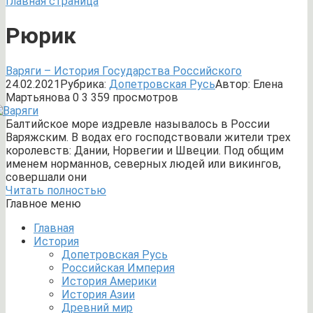
Главная страница
Рюрик
Варяги – История Государства Российского
24.02.2021
Рубрика:
Допетровская Русь
Автор:
Елена
Мартьянова
0
3 359 просмотров
Балтийское море издревле называлось в России
Варяжским. В водах его господствовали жители трех
королевств: Дании, Норвегии и Швеции. Под общим
именем норманнов, северных людей или викингов,
совершали они
Читать полностью
Главное меню
Главная
История
Допетровская Русь
Российская Империя
История Америки
История Азии
Древний мир