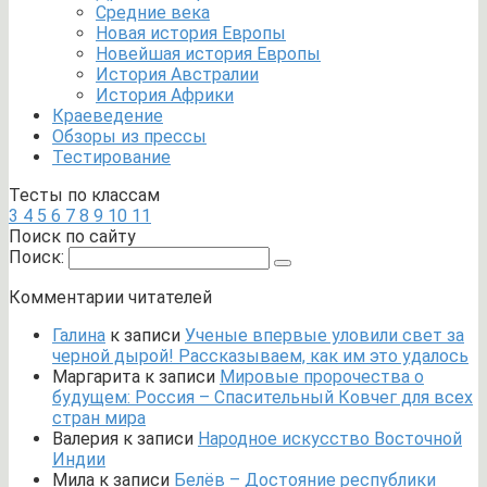
Средние века
Новая история Европы
Новейшая история Европы
История Австралии
История Африки
Краеведение
Обзоры из прессы
Тестирование
Тесты по классам
3
4
5
6
7
8
9
10
11
Поиск по сайту
Поиск:
Комментарии читателей
Галина
к записи
Ученые впервые уловили свет за
черной дырой! Рассказываем, как им это удалось
Маргарита
к записи
Мировые пророчества о
будущем: Россия – Спасительный Ковчег для всех
стран мира
Валерия
к записи
Народное искусство Восточной
Индии
Мила
к записи
Белёв – Достояние республики