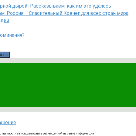
рной дырой! Рассказываем, как им это удалось
: Россия – Спасительный Ковчег для всех стран мира
ндии
поминания?
ться
лашение
тственности за использование размещенной на сайте информации