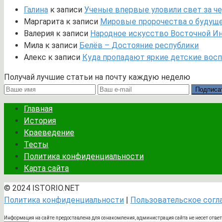
Галина
к записи
Ученые впервые уловили свет за че
Маргарита
к записи
Мировые пророчества о будущем
Валерия
к записи
Народное искусство Восточной И
Мила
к записи
Белёв – Достояние республики
Алекс
к записи
Куда пропадают яркие детские вос
Получай лучшие статьи на почту каждую неделю
Подписа
Главная
История
Краеведение
Тесты
Политика конфиденциальности
Карта сайта
© 2024 ISTORIO.NET
Политика конфиденциальности
|
Пользовательское сог
Информация на сайте предоставлена для ознакомления, администрация сайта не несет отве