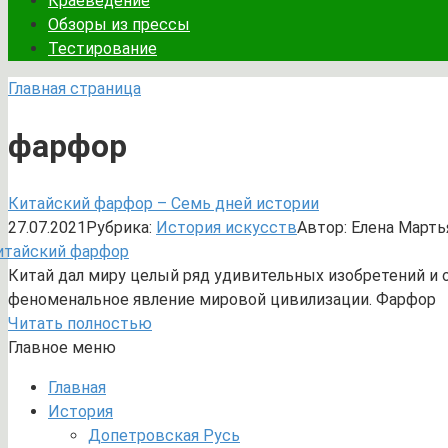
Краеведение
Обзоры из прессы
Тестирование
Главная страница
фарфор
Китайский фарфор – Семь дней истории
27.07.2021
Рубрика:
История искусств
Автор:
Елена Марть
Китай дал миру целый ряд удивительных изобретений и о
феноменальное явление мировой цивилизации. Фарфор
Читать полностью
Главное меню
Главная
История
Допетровская Русь