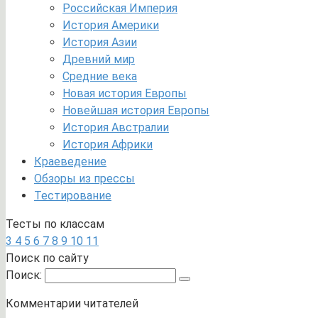
Российская Империя
История Америки
История Азии
Древний мир
Средние века
Новая история Европы
Новейшая история Европы
История Австралии
История Африки
Краеведение
Обзоры из прессы
Тестирование
Тесты по классам
3
4
5
6
7
8
9
10
11
Поиск по сайту
Поиск:
Комментарии читателей