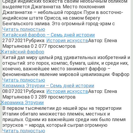
Среди индийских божеств своим необычным обликом
выделяется Джаганнатха. Место поклонения
Джаганнатхе – небольшой городок Пури в восточно-
индийском штате Орисса, на самом берегу
Бенгальского залива. Это огромный город-храм с
Читать полностью
Китайский фарфор – Семь дней истории
27.07.2021
Рубрика:
История искусств
Автор:
Елена
Мартьянова
0
2 077 просмотров
Китай дал миру целый ряд удивительных изобретений и
открытий: это порох, компас, бумага, шёлк, и среди них,
конечно, важнейшее место занимает фарфор –
феноменальное явление мировой цивилизации. Фарфор
Читать полностью
Керамика Этрурии – Семь дней истории
08.07.2021
Рубрика:
История искусств
Автор:
Елена
Мартьянова
0
3 289 просмотров
В первом тысячелетии до нашей эры на территории
Италии обитало множество племён, местных и
пришлых. Одним из важнейших среди них было племя
этрусков – народа, который сыграл огромную
Читать полностью