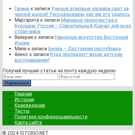
Галина
к записи
Ученые впервые уловили свет за
черной дырой! Рассказываем, как им это удалось
Маргарита
к записи
Мировые пророчества о
будущем: Россия – Спасительный Ковчег для всех
стран мира
Валерия
к записи
Народное искусство Восточной
Индии
Мила
к записи
Белёв – Достояние республики
Алекс
к записи
Куда пропадают яркие детские
воспоминания?
Получай лучшие статьи на почту каждую неделю
Подписаться
Главная
История
Краеведение
Тесты
Политика конфиденциальности
Карта сайта
© 2024 ISTORIO.NET