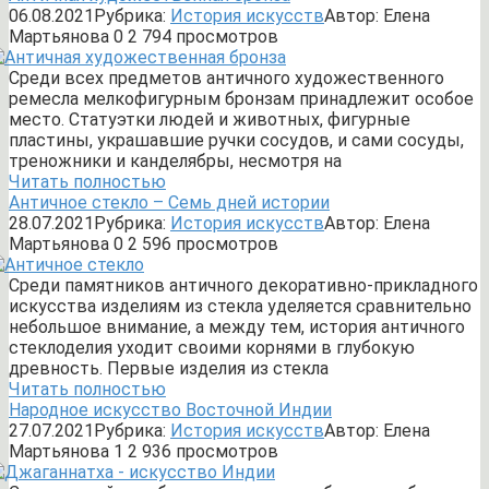
06.08.2021
Рубрика:
История искусств
Автор:
Елена
Мартьянова
0
2 794 просмотров
Среди всех предметов античного художественного
ремесла мелкофигурным бронзам принадлежит особое
место. Статуэтки людей и животных, фигурные
пластины, украшавшие ручки сосудов, и сами сосуды,
треножники и канделябры, несмотря на
Читать полностью
Античное стекло – Семь дней истории
28.07.2021
Рубрика:
История искусств
Автор:
Елена
Мартьянова
0
2 596 просмотров
Среди памятников античного декоративно-прикладного
искусства изделиям из стекла уделяется сравнительно
небольшое внимание, а между тем, история античного
стеклоделия уходит своими корнями в глубокую
древность. Первые изделия из стекла
Читать полностью
Народное искусство Восточной Индии
27.07.2021
Рубрика:
История искусств
Автор:
Елена
Мартьянова
1
2 936 просмотров