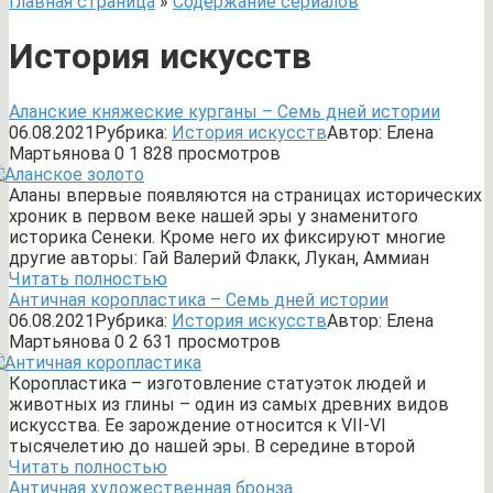
Главная страница
»
Содержание сериалов
История искусств
Аланские княжеские курганы – Семь дней истории
06.08.2021
Рубрика:
История искусств
Автор:
Елена
Мартьянова
0
1 828 просмотров
Аланы впервые появляются на страницах исторических
хроник в первом веке нашей эры у знаменитого
историка Сенеки. Кроме него их фиксируют многие
другие авторы: Гай Валерий Флакк, Лукан, Аммиан
Читать полностью
Античная коропластика – Семь дней истории
06.08.2021
Рубрика:
История искусств
Автор:
Елена
Мартьянова
0
2 631 просмотров
Коропластика – изготовление статуэток людей и
животных из глины – один из самых древних видов
искусства. Ее зарождение относится к VII-VI
тысячелетию до нашей эры. В середине второй
Читать полностью
Античная художественная бронза