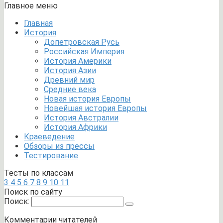
Главное меню
Главная
История
Допетровская Русь
Российская Империя
История Америки
История Азии
Древний мир
Средние века
Новая история Европы
Новейшая история Европы
История Австралии
История Африки
Краеведение
Обзоры из прессы
Тестирование
Тесты по классам
3
4
5
6
7
8
9
10
11
Поиск по сайту
Поиск:
Комментарии читателей