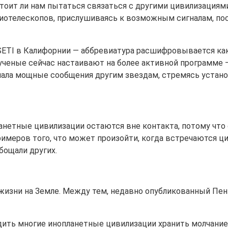
оит ли нам пытаться связаться с другими цивилизациями.
диотелескопов, прислушиваясь к возможным сигналам, по
SETI в Калифорнии — аббревиатура расшифровывается ка
е ученые сейчас настаивают на более активной программе
ылала мощные сообщения другим звездам, стремясь устано
анетные цивилизации остаются вне контакта, потому что
римеров того, что может произойти, когда встречаются ц
бощали других.
жизни на Земле. Между тем, недавно опубликованный Пен
ить многие инопланетные цивилизации хранить молчание. 