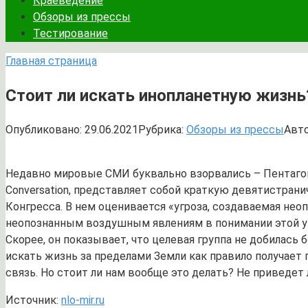
Краеведение
Обзоры из прессы
Тестирование
Главная страница
Стоит ли искать инопланетную жизнь
Опубликовано:
29.06.2021
Рубрика:
Обзоры из прессы
Авто
Недавно мировые СМИ буквально взорвались – Пентагон
Conversation, представляет собой краткую девятистран
Конгресса. В нем оценивается «угроза, создаваемая не
неопознанным воздушным явлениям в понимании этой угр
Скорее, он показывает, что целевая группа не добилась 
искать жизнь за пределами Земли как правило получает
связь. Но стоит ли нам вообще это делать? Не приведет
Источник:
nlo-mir.ru