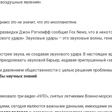
 воздушные явления».
ако это не значит, что это инопланетяне.
й разведки Джон Рэтклифф сообщил Fox News, что в нек
ового удара». Звуковые удары – это звуковые волны, г
стрее звука, не создавая звукового удара. В настоящее
преодолевать звуковой барьер, издавая приглушенный «зв
им давлением общественности с целью решения проблемы
 бы научных знаний
.
иковало три видео «НЛО», снятых летчиками Военно-морск
щими, сегодня являются важными данными, имеющими зна