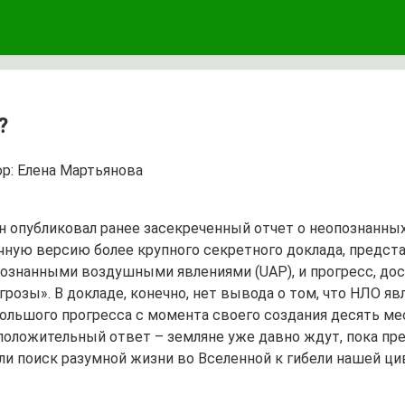
?
р:
Елена Мартьянова
 опубликовал ранее засекреченный отчет о неопознанных
ичную версию более крупного секретного доклада, предс
опознанными воздушными явлениями (UAP), и прогресс, д
озы». В докладе, конечно, нет вывода о том, что НЛО я
большого прогресса с момента своего создания десять мес
 положительный ответ – земляне уже давно ждут, пока пр
 ли поиск разумной жизни во Вселенной к гибели нашей ц