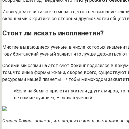
обороны США подтвердило, что
НЛО угрожают безопас
Исследователи также отмечают, что «непризнание такой
склонными к критике со стороны других частей обществ
Стоит ли искать инопланетян?
Многие выдающиеся ученые, в числе которых знаменитый
году британский ученый заявил, что лучше держаться от
Своими мыслями на этот счет Хокинг поделился в докуме
том, что иные формы жизни, скорее всего, существуют в
ресурсами нашей планеты – чтобы мимоходом захватить
«Если на Землю прилетят жители других миров, то 
не самые лучшие», – сказал ученый.
Стивен Хокинг полагал, что встреча с инопланетянами не 