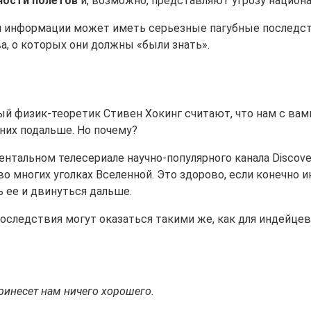
ности полетов
и, возможно, представляют угрозу национа
 информации может иметь серьезные пагубные последстви
а, о которых они должны «были знать».
 физик-теоретик Стивен Хокинг считают, что нам с вами
 них подальше. Но почему?
нтальном телесериале научно-популярного канала Discover
о многих уголках Вселенной. Это здорово, если конечно 
 ее и двинуться дальше.
последствия могут оказаться такими же, как для индейце
принесет нам ничего хорошего.