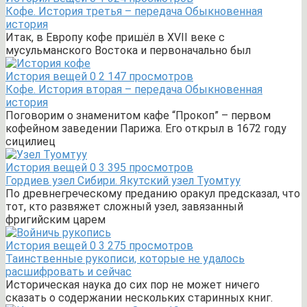
Кофе. История третья – передача Обыкновенная
история
Итак, в Европу кофе пришёл в XVII веке с
мусульманского Востока и первоначально был
История вещей
0
2 147 просмотров
Кофе. История вторая – передача Обыкновенная
история
Поговорим о знаменитом кафе “Прокоп” – первом
кофейном заведении Парижа. Его открыл в 1672 году
сицилиец
История вещей
0
3 395 просмотров
Гордиев узел Сибири. Якутский узел Туомтуу
По древнегреческому преданию оракул предсказал, что
тот, кто развяжет сложный узел, завязанный
фригийским царем
История вещей
0
3 275 просмотров
Таинственные рукописи, которые не удалось
расшифровать и сейчас
Историческая наука до сих пор не может ничего
сказать о содержании нескольких старинных книг.