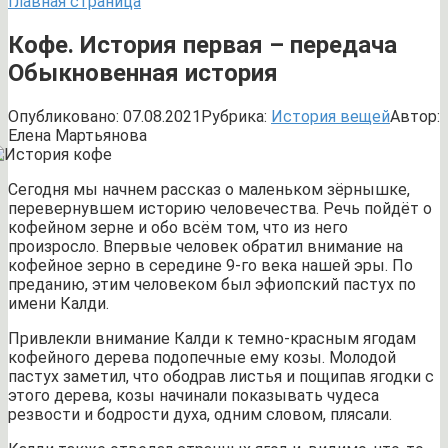
Главная страница
Кофе. История первая – передача
Обыкновенная история
Опубликовано:
07.08.2021
Рубрика:
История вещей
Автор:
Елена Мартьянова
Сегодня мы начнем рассказ о маленьком зёрнышке,
перевернувшем историю человечества. Речь пойдёт о
кофейном зерне и обо всём том, что из него
произросло. Впервые человек обратил внимание на
кофейное зерно в середине 9-го века нашей эры. По
преданию, этим человеком был эфиопский пастух по
имени Калди.
Привлекли внимание Калди к темно-красным ягодам
кофейного дерева подопечные ему козы. Молодой
пастух заметил, что ободрав листья и пощипав ягодки с
этого дерева, козы начинали показывать чудеса
резвости и бодрости духа, одним словом, плясали.