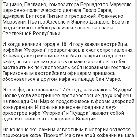
Тициано, Палладио, композитора Бернадетто Марчелло,
церковно-политического деятеля Паоло Сарпе,
адмирала Витторе Пизани и трех дожей, Франческо
Морозини, Пьетро Арсеоло и Энрико Дандоло. Все эти
люди являют собою различные аспекты славы
Светлейшей Республики.
И когда великий город в 1814 году заняли австрийцы,
кофейня “Флориан” превратилась в очаг сопротивления.
Конечно, австрийцам не мог быть закрыт вход в это
кафе, но всегда находилось немало способов, чтобы
заставить их почувствовать себя незваными гостями.
Гарнизонным австрийским офицерам пришлось
обосноваться в другом кафе на пьяцца Сан Марко.
Это кафе, основанное в 1775 году, называлось “Куадри”.
После ухода австрийцев противостояние двух кофеен
на площади Сан Марко продолжилось в форме здоровой
конкуренции. И поныне вечерние поединки двух
оркестров кафе “Флориан” и “Куадри” являют собой
один из главных аттракционов Венеции.
Но конечно же, самым известным в истории остается
парижское кафе “Прокоп”. Из стен этой кофейни вышла