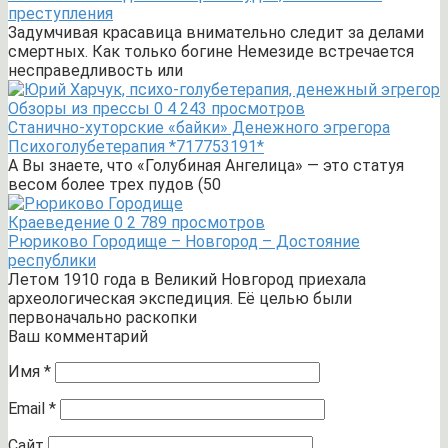
преступления
Задумчивая красавица внимательно следит за делами
смертных. Как только богине Немезиде встречается
несправедливость или
Обзоры из прессы
0
4 243 просмотров
Станично-хуторские «байки» Денежного эгрегора
Психоголубетерапия *717753191*
А Вы знаете, что «Голубиная Ангелица» — это статуя
весом более трех пудов (50
Краеведение
0
2 789 просмотров
Рюриково Городище – Новгород – Достояние
республики
Летом 1910 года в Великий Новгород приехала
археологическая экспедиция. Её целью были
первоначально раскопки
Ваш комментарий
Имя
*
Email
*
Сайт