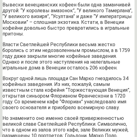
Вывески венецианских кофеен были одна заманчивей
другой: “У королевы амазонок”, “У великого Тамерлана”,
“У великого визиря”, “Усултана” и даже “У императрицы
Московии” – сплошная экзотика. Кстати, в Венеции
кофейни довольно быстро превратились в игральные
притоны.
Власти Светлейшей Республики весьма жестко
боролись с этим недозволенным промыслом, а в 1759
году даже закрыли многие кофейные заведения.
Однако и после этого наступления на нелегальные
игральные дома в Венеции осталось 206 кофеен.
Вокруг одной лишь площади Сан Марко гнездилось 34
кофейных заведения. Из них, пожалуй, самым
известным стала кофейня “Торжествующая Венеция”,
открытая синьором Флорианом Франческони в 1720
году. Со временем кафе “Флориан” унаследовало имя
своего основателя и приобрело всемирную славу.
Но знаменито оно именно своей приверженностью
великой славе Светлейшей Республики. Символично,
что в одном из залов этого кафе, зале Великих мужей,
размещены 10 портретов: Гольдони, Марко Поло,