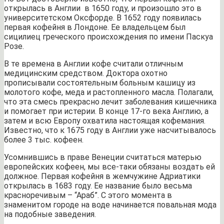
открылась в Англии в 1650 году, и произошло это в
университетском Оксфорде. В 1652 году появилась
первая кофейня в Лондоне. Ее владельцем был
сицилиец греческого происхождения по имени Паскуа
Розе.
В те времена в Англии кофе считали отличным
медицинским средством. Доктора охотно
прописывали состоятельным больным кашицу из
молотого кофе, меда и растопленного масла. Полагали,
что эта смесь прекрасно лечит заболевания кишечника
и помогает при истерии. В конце 17-го века Англию, а
затем и всю Европу охватила настоящая кофемания.
Известно, что к 1675 году в Англии уже насчитывалось
более 3 тыс. кофеен.
Усомнившись в праве Венеции считаться матерью
европейских кофеен, мы все-таки обязаны воздать ей
должное. Первая кофейня в жемчужине Адриатики
открылась в 1683 году. Ее название было весьма
красноречивым – “Араб”. С этого момента в
знаменитом городе на воде начинается повальная мода
на подобные заведения.