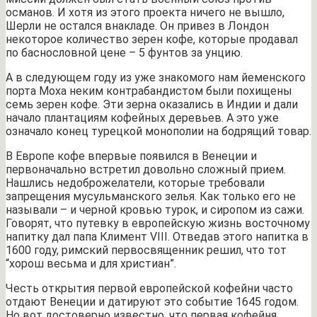
османов. И хотя из этого проекта ничего не вышло,
Шерли не остался внакладе. Он привез в Лондон
некоторое количество зерен кофе, которые продавал
по баснословной цене – 5 фунтов за унцию.
А в следующем году из уже знакомого нам йеменского
порта Моха неким контрабандистом были похищены
семь зерен кофе. Эти зерна оказались в Индии и дали
начало плантациям кофейных деревьев. А это уже
означало конец турецкой монополии на бодрящий товар.
В Европе кофе впервые появился в Венеции и
первоначально встретил довольно сложный прием.
Нашлись недоброжелатели, которые требовали
запрещения мусульманского зелья. Как только его не
называли – и черной кровью турок, и сиропом из сажи.
Говорят, что путевку в европейскую жизнь восточному
напитку дал папа Климент VIII. Отведав этого напитка в
1600 году, римский первосвященник решил, что тот
“хорош весьма и для христиан”.
Честь открытия первой европейской кофейни часто
отдают Венеции и датируют это событие 1645 годом.
Но вот достоверно известно, что первая кофейня