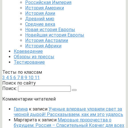
Российская Империя
История Америки
История Азии
Древний мир
Средние века
Новая история Европы
Новейшая история Европы
История Австралии
История Африки
Краеведение
Обзоры из прессы
Тестирование
Тесты по классам
3
4
5
6
7
8
9
10
11
Поиск по сайту
Поиск:
Комментарии читателей
Галина
к записи
Ученые впервые уловили свет за
черной дырой! Рассказываем, как им это удалось
Маргарита
к записи
Мировые пророчества о
будущем: Россия – Спасительный Ковчег для всех