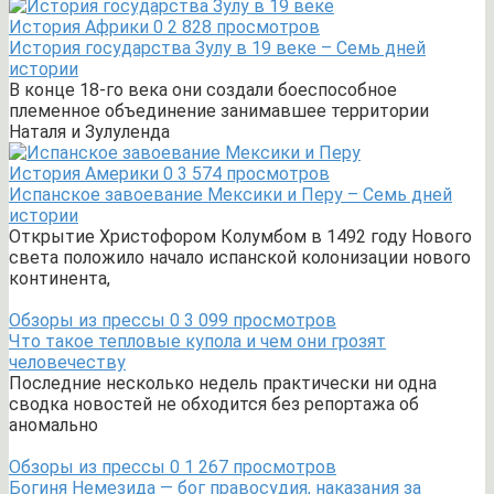
История Африки
0
2 828 просмотров
История государства Зулу в 19 веке – Семь дней
истории
В конце 18-го века они создали боеспособное
племенное объединение занимавшее территории
Наталя и Зулуленда
История Америки
0
3 574 просмотров
Испанское завоевание Мексики и Перу – Семь дней
истории
Открытие Христофором Колумбом в 1492 году Нового
света положило начало испанской колонизации нового
континента,
Обзоры из прессы
0
3 099 просмотров
Что такое тепловые купола и чем они грозят
человечеству
Последние несколько недель практически ни одна
сводка новостей не обходится без репортажа об
аномально
Обзоры из прессы
0
1 267 просмотров
Богиня Немезида — бог правосудия, наказания за