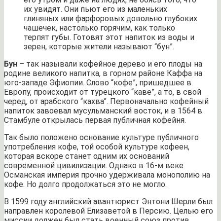
их увидят. Они пьют его из маленьких
глиняных или фарфоровых довольно глубоких
чашечек, настолько горячим, как только
терпят губы. Готовят этот напиток из воды и
зерен, которые жители называют “бун”.
Бун
– так называли кофейное дерево и его плоды на
родине великого напитка, в горном районе Каффа на
юго-западе Эфиопии. Слово “кофе”, пришедшее в
Европу, происходит от турецкого “каве”, а то, в свой
черед, от арабского “кахва”. Первоначально кофейный
напиток завоевал мусульманский восток, и в 1564 в
Стамбуле открылась первая публичная кофейня.
Так было положено основание культуре публичного
употребления кофе, той особой культуре кофеен,
которая вскоре станет одним их оснований
современной цивилизации. Однако в 16-м веке
Османская империя прочно удерживала монополию на
кофе. Но долго продолжаться это не могло.
В 1599 году английский авантюрист Энтони Шерли был
направлен королевой Елизаветой в Персию. Целью его
миссии должен был стать военный союз против