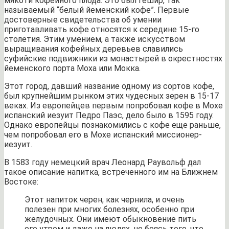
мякоти кофейного плода. Это был гешир, так
называемый “белый йеменский кофе”. Первые
достоверные свидетельства об умении
приготавливать кофе относятся к середине 15-го
столетия. Этим умением, а также искусством
выращивания кофейных деревьев славились
суфийские подвижники из монастырей в окрестностях
йеменского порта Моха или Мокка.
Этот город, давший название одному из сортов кофе,
был крупнейшим рынком этих чудесных зерен в 15-17
веках. Из европейцев первым попробовал кофе в Мохе
испанский иезуит Педро Паэс, дело было в 1595 году.
Однако европейцы познакомились с кофе еще раньше,
чем попробовал его в Мохе испанский миссионер-
иезуит.
В 1583 году немецкий врач Леонард Раувольф дал
такое описание напитка, встреченного им на Ближнем
Востоке:
Этот напиток черен, как чернила, и очень
полезен при многих болезнях, особенно при
желудочных. Они имеют обыкновение пить
его утром и даже на людях, не боясь того, что