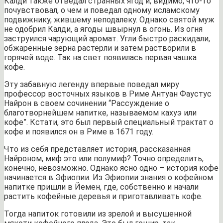
Калди также отведал странных ягод и, видимо, что-то
почувствовал, о чем и поведал одному исламскому
подвижнику, жившему неподалеку. Однако святой муж
не одобрил Калди, а ягоды швырнул в огонь. Из огня
заструился чарующий аромат. Угли быстро раскидали,
обжаренные зерна растерли и затем растворили в
горячей воде. Так на свет появилась первая чашка
кофе.
Эту забавную легенду впервые поведал миру
профессор восточных языков в Риме Антуан Фаустус
Найрон в своем сочинении “Рассуждение о
благотворнейшем напитке, называемом кахуэ или
кофе”. Кстати, это был первый специальный трактат о
кофе и появился он в Риме в 1671 году.
Что из себя представляет история, рассказанная
Найроном, миф это или полумиф? Точно определить,
конечно, невозможно. Однако ясно одно – история кофе
начинается в Эфиопии. Из Эфиопии знания о кофейном
напитке пришли в Йемен, где, собственно и начали
растить кофейные деревья и приготавливать кофе.
Тогда напиток готовили из зрелой и высушенной