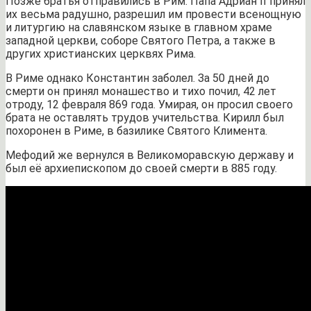
Позже братья отправились в Рим. Папа Адриан II принял
их весьма радушно, разрешил им провести всенощную
и литургию на славянском языке в главном храме
западной церкви, соборе Святого Петра, а также в
других христианских церквях Рима.
В Риме однако Константин заболел. За 50 дней до
смерти он принял монашество и тихо почил, 42 лет
отроду, 12 февраля 869 года. Умирая, он просил своего
брата не оставлять трудов учительства. Кирилл был
похоронен в Риме, в базилике Святого Климента.
Мефодий же вернулся в Великоморавскую державу и
был её архиепископом до своей смерти в 885 году.