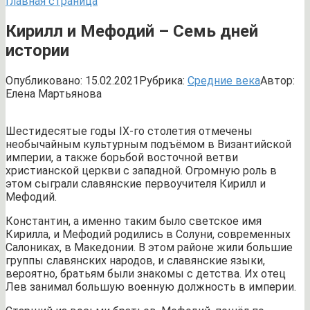
Главная страница
Кирилл и Мефодий – Семь дней
истории
Опубликовано:
15.02.2021
Рубрика:
Средние века
Автор:
Елена Мартьянова
Шестидесятые годы IX-го столетия отмечены
необычайным культурным подъёмом в Византийской
империи, а также борьбой восточной ветви
христианской церкви с западной. Огромную роль в
этом сыграли славянские первоучителя Кирилл и
Мефодий.
Константин, а именно таким было светское имя
Кирилла, и Мефодий родились в Солуни, современных
Салониках, в Македонии. В этом районе жили большие
группы славянских народов, и славянские языки,
вероятно, братьям были знакомы с детства. Их отец
Лев занимал большую военную должность в империи.