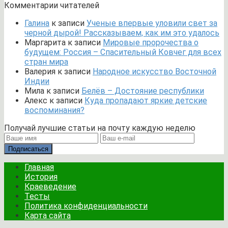
Комментарии читателей
Галина
к записи
Ученые впервые уловили свет за
черной дырой! Рассказываем, как им это удалось
Маргарита
к записи
Мировые пророчества о
будущем: Россия – Спасительный Ковчег для всех
стран мира
Валерия
к записи
Народное искусство Восточной
Индии
Мила
к записи
Белёв – Достояние республики
Алекс
к записи
Куда пропадают яркие детские
воспоминания?
Получай лучшие статьи на почту каждую неделю
Подписаться
Главная
История
Краеведение
Тесты
Политика конфиденциальности
Карта сайта