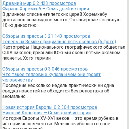
Древний мир
0
2 423 просмотров
Фараон Хоремхеб – Семь дней истории
В длинном списке египетских царей Хоремхебу
досталось незавидное место. Он завершает славную
18-ю династию.
Обзоры из прессы
3
21 143 просмотров
Теперь на Земле официально пять океанов (6 фото)
Картографы Национального географического общества
США наконец признали Южный океан пятым океаном
планеты. Хотя термин
Обзоры из прессы
0
3 046 просмотров
Что такое тепловые купола и чем они грозят
человечеству
Последние несколько недель практически ни одна
сводка новостей не обходится без репортажа об
аномально
Новая история Европы
0
2 304 просмотров
Николай Коперник – Семь дней истории
История Европы XV-XVI веков – это время рубежа в
истории человечества. Менялось абсолютно всё