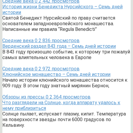
Средние века
0
2 442 просмотров
История жизни Бенедикта Нурсийского – Семь дней
истории
Святой Бенедикт Нурсийский по праву считается
основателем западноевропейского монашества.
Написанные им правила “Regula Benedicti”
Средние века
0
2 836 просмотров
Верденский раздел 843 года – Семь дней истории
В 843 году произошло событие, к которому три пожалуй
самых влиятельных человека в Европе
Средние века
0
2 972 просмотров
Клюнийское монашество – Семь дней истории
Начало истории клюнийского монашества относится к
909 году. В этом году знатный мирянин Бернон,
Обзоры из прессы
0
2 364 просмотров
Что разглядели на Солнце, когда аппарату удалось к
нему приблизиться
Солнце пылает, испускает плазму, кипит. Температура
на поверхности звезды почти 6000 градусов по
Кельвину.