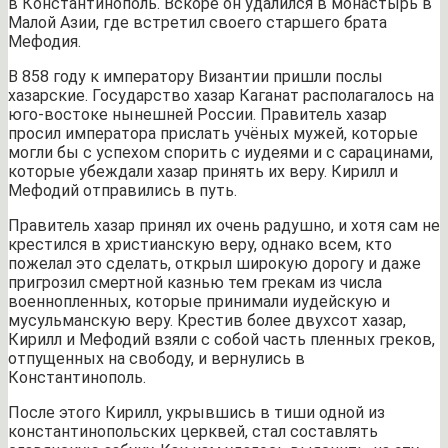
в Константинополь. Вскоре он удалился в монастырь в
Малой Азии, где встретил своего старшего брата
Мефодия.
В 858 году к императору Византии пришли послы
хазарские. Государство хазар Каганат располагалось на
юго-востоке нынешней России. Правитель хазар
просил императора прислать учёных мужей, которые
могли бы с успехом спорить с иудеями и с сарацинами,
которые убеждали хазар принять их веру. Кирилл и
Мефодий отправились в путь.
Правитель хазар принял их очень радушно, и хотя сам не
крестился в христианскую веру, однако всем, кто
пожелал это сделать, открыл широкую дорогу и даже
пригрозил смертной казнью тем грекам из числа
военнопленных, которые принимали иудейскую и
мусульманскую веру. Крестив более двухсот хазар,
Кирилл и Мефодий взяли с собой часть пленных греков,
отпущенных на свободу, и вернулись в
Константинополь.
После этого Кирилл, укрывшись в тиши одной из
константинопольских церквей, стал составлять