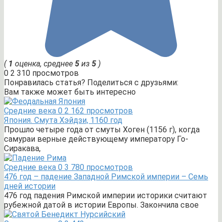
(
1
оценка, среднее
5
из
5
)
0
2 310 просмотров
Понравилась статья? Поделиться с друзьями:
Вам также может быть интересно
Средние века
0
2 162 просмотров
Япония. Смута Хэйдзи, 1160 год
Прошло четыре года от смуты Хоген (1156 г), когда
самураи верные действующему императору Го-
Сиракава,
Средние века
0
3 780 просмотров
476 год – падение Западной Римской империи – Семь
дней истории
476 год падения Римской империи историки считают
рубежной датой в истории Европы. Закончила свое