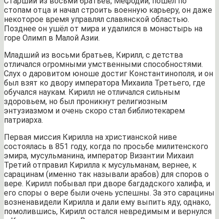
Старший из восьми братьев, Мефодий, пошёл по
стопам отца и начал строить военную карьеру, он даже
некоторое время управлял славянской областью.
Позднее он ушёл от мира и удалился в монастырь на
горе Олимп в Малой Азии.
Младший из восьми братьев, Кирилл, с детства
отличался огромными умственными способностями.
Слух о даровитом юноше достиг Константинополя, и он
был взят ко двору императора Михаила Третьего, где
обучался наукам. Кирилл не отличался сильным
здоровьем, но был проникнут религиозным
энтузиазмом и очень скоро стал библиотекарем
патриарха.
Первая миссия Кирилла на христианской ниве
состоялась в 851 году, когда по просьбе милитенского
эмира, мусульманина, император Византии Михаил
Третий отправил Кирилла к мусульманам, вернее, к
сарацинам (именно так называли арабов) для споров о
вере. Кирилл побывал при дворе багдадского халифа, и
его споры о вере были очень успешны. За это сарацины
возненавидели Кирилла и дали ему выпить яду, однако,
помолившись, Кирилл остался невредимым и вернулся