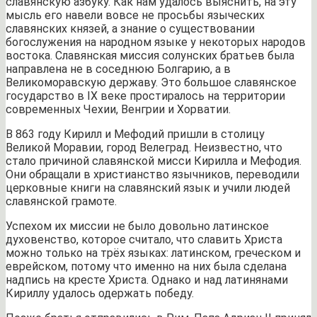
славянскую азбуку. Как нам удалось выяснить, на эту
мысль его навели вовсе не просьбы языческих
славянских князей, а знание о существовании
богослужения на народном языке у некоторых народов
востока. Славянская миссия солунских братьев была
направлена не в соседнюю Болгарию, а в
Великоморавскую державу. Это большое славянское
государство в IX веке простиралось на территории
современных Чехии, Венгрии и Хорватии.
В 863 году Кирилл и Мефодий пришли в столицу
Великой Моравии, город Велеград. Неизвестно, что
стало причиной славянской мисси Кирилла и Мефодия.
Они обращали в христианство язычников, переводили
церковные книги на славянский язык и учили людей
славянской грамоте.
Успехом их миссии не было довольно латинское
духовенство, которое считало, что славить Христа
можно только на трёх языках: латинском, греческом и
еврейском, потому что именно на них была сделана
надпись на кресте Христа. Однако и над латинянами
Кириллу удалось одержать победу.