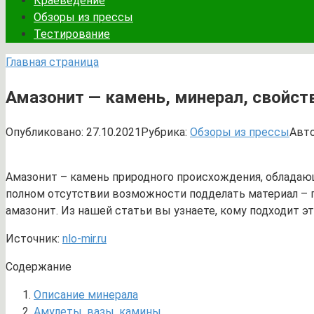
Краеведение
Обзоры из прессы
Тестирование
Главная страница
Амазонит — камень, минерал, свойст
Опубликовано:
27.10.2021
Рубрика:
Обзоры из прессы
Авто
Амазонит – камень природного происхождения, обладаю
полном отсутствии возможности подделать материал – 
амазонит. Из нашей статьи вы узнаете, кому подходит эт
Источник:
nlo-mir.ru
Содержание
Описание минерала
Амулеты, вазы, камины…