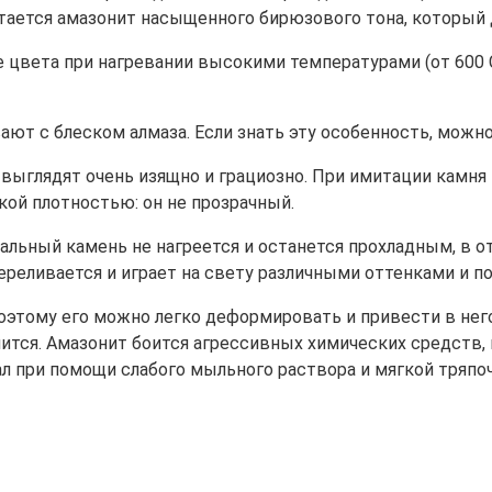
ается амазонит насыщенного бирюзового тона, который 
цвета при нагревании высокими температурами (от 600 С
вают с блеском алмаза. Если знать эту особенность, можн
выглядят очень изящно и грациозно. При имитации камня 
кой плотностью: он не прозрачный.
альный камень не нагреется и останется прохладным, в о
реливается и играет на свету различными оттенками и п
оэтому его можно легко деформировать и привести в нег
шится. Амазонит боится агрессивных химических средств,
л при помощи слабого мыльного раствора и мягкой тряпоч