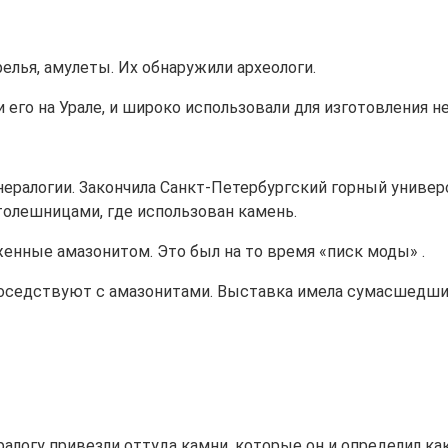
елья, амулеты. Их обнаружили археологи.
го на Урале, и широко использовали для изготовления не
ералогии. Закончила Санкт-Петербургский горный униве
олешницами, где использован камень.
енные амазонитом. Это был на то время «писк моды» .
оседствуют с амазонитами. Выставка имела сумасшедший
ралогу привезли оттуда камни, которые он и определил ка