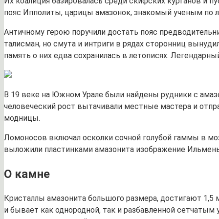
Их коалиция базировалась среди скифских курганов и пу
пояс Ипполиты, царицы амазонок, знакомый ученым по ле
Античному герою поручили достать пояс предводительн
талисман, но смута и интриги в рядах сторонниц вынуди
память о них едва сохранилась в летописях. Легендарн
В 19 веке на Южном Урале были найдены рудники с ама
человеческий рост вытачивали местные мастера и отпра
модницы.
Ломоносов включал осколки сочной голубой гаммы в моз
выложили пластинками амазонита изображение Ильмень
О камне
Кристаллы амазонита большого размера, достигают 1,5 
и бывает как однородной, так и разбавленной сетчатым