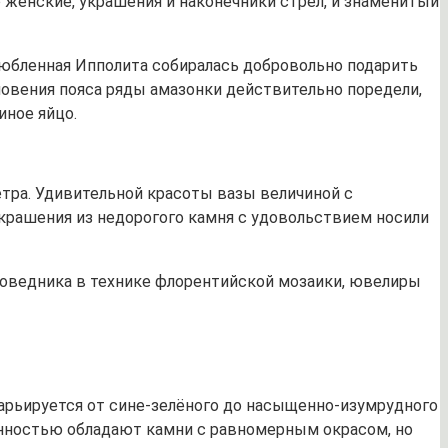
о женские, украшения и наконечники стрел, и знаменитый
любленная Ипполита собиралась добровольно подарить
зновения пояса ряды амазонки действительно поредели,
иное яйцо.
тра. Удивительной красоты вазы величиной с
крашения из недорогого камня с удовольствием носили
аповедника в технике флорентийской мозаики, ювелиры
арьируется от сине-зелёного до насыщенно-изумрудного
енностью обладают камни с равномерным окрасом, но