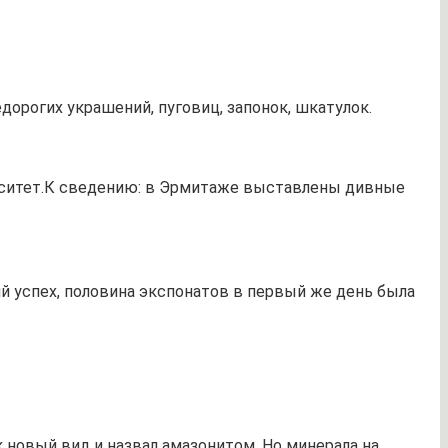
дорогих украшений, пуговиц, запонок, шкатулок.
рситет.К сведению: в Эрмитаже выставлены дивные
 успех, половина экспонатов в первый же день была
к новый вид и назвал амазонитом. Но минерала на