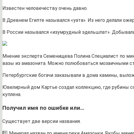
Известен человечеству очень давно.
В Древнем Египте назывался «уата». Из него делали ожер
В России назывался «изумрудный эдельшпат». Добывали е
Мнение эксперта Семенищева Полина Специалист по мин
вазы из амазонита. Можно полюбоваться мозаичными ст
Петербургские богачи заказывали в дома камины, вылож
Ювелирный дом Картье создал коллекцию, где рубины с
куплена.
Получил имя по ошибке или…
Существует две версии названия.
1️⃣ Минерал назван по имени реки Амазонки. Якобы мине