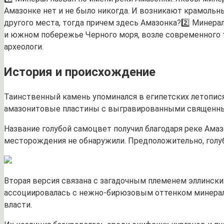
Амазонке нет и не было никогда. И возникают крамольны
другого места, тогда причем здесь Амазонка?2️⃣ Минера
и южном побережье Черного моря, возле современного ту
археологи.
История и происхождение
Таинственный камень упоминался в египетских летопися
амазонитовые пластины с выгравированными священным
Название голубой самоцвет получил благодаря реке Амаз
месторождения не обнаружили. Предположительно, голуб
Вторая версия связана с загадочным племенем эллинск
ассоциировалась с нежно-бирюзовым оттенком минера
власти.