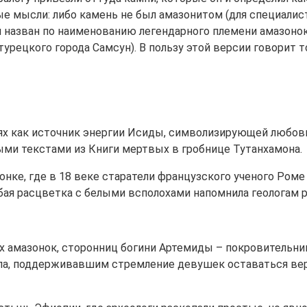
е мысли: либо камень не был амазонитом (для специалист
л назван по наименованию легендарного племени амазонок
рецкого города Самсун). В пользу этой версии говорит т
х как источник энергии Исиды, символизирующей любовь,
и текстами из Книги мертвых в гробнице Тутанхамона.
онке, где в 18 веке старатели французского ученого Роме
ая расцветка с белыми всполохами напомнила геологам ря
их амазонок, сторонниц богини Артемиды – покровительн
ла, поддерживавшим стремление девушек оставаться ве