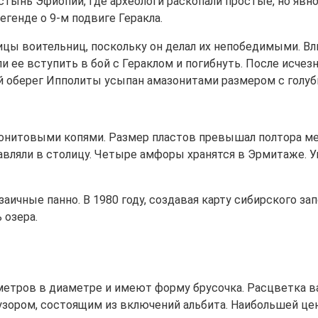
стынь Эфиопии, где археологи раскопали простые, но явн
генде о 9-м подвиге Геракла.
ицы воительниц, поскольку он делал их непобедимыми. В
ли ее вступить в бой с Гераклом и погибнуть. После исче
ый оберег Ипполиты усыпан амазонитами размером с голуб
зонитовыми копями. Размер пластов превышал полтора ме
вляли в столицу. Четыре амфоры хранятся в Эрмитаже. У
аичные панно. В 1980 году, создавая карту сибирского з
 озера.
метров в диаметре и имеют форму брусочка. Расцветка в
 узором, состоящим из включений альбита. Наибольшей ц