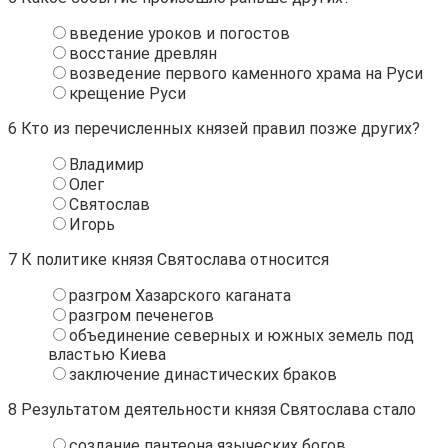
введение уроков и погостов
восстание древлян
возведение первого каменного храма на Руси
крещение Руси
6
Кто из перечисленных князей правил позже других?
Владимир
Олег
Святослав
Игорь
7
К политике князя Святослава относится
разгром Хазарского каганата
разгром печенегов
объединение северных и южных земель под
властью Киева
заключение династических браков
8
Результатом деятельности князя Святослава стало
создание пантеона языческих богов