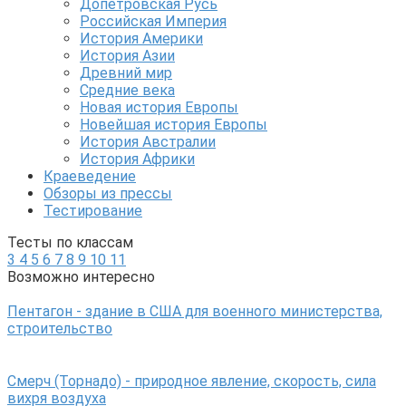
Допетровская Русь
Российская Империя
История Америки
История Азии
Древний мир
Средние века
Новая история Европы
Новейшая история Европы
История Австралии
История Африки
Краеведение
Обзоры из прессы
Тестирование
Тесты по классам
3
4
5
6
7
8
9
10
11
Возможно интересно
Пентагон - здание в США для военного министерства,
строительство
Смерч (Торнадо) - природное явление, скорость, сила
вихря воздуха