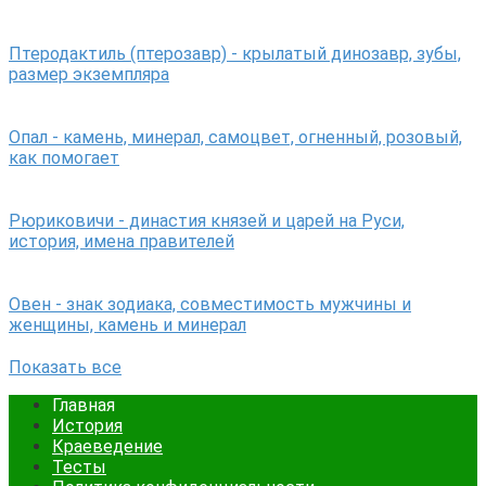
Птеродактиль (птерозавр) - крылатый динозавр, зубы,
размер экземпляра
Опал - камень, минерал, самоцвет, огненный, розовый,
как помогает
Рюриковичи - династия князей и царей на Руси,
история, имена правителей
Овен - знак зодиака, совместимость мужчины и
женщины, камень и минерал
Показать все
Главная
История
Краеведение
Тесты