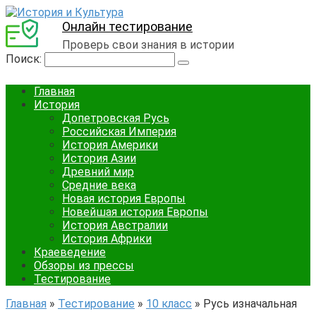
Онлайн тестирование
Проверь свои знания в истории
Поиск:
Главная
История
Допетровская Русь
Российская Империя
История Америки
История Азии
Древний мир
Средние века
Новая история Европы
Новейшая история Европы
История Австралии
История Африки
Краеведение
Обзоры из прессы
Тестирование
Главная
»
Тестирование
»
10 класс
»
Русь изначальная