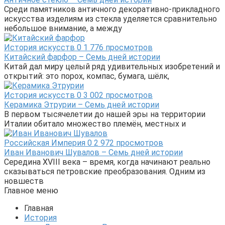
Среди памятников античного декоративно-прикладного
искусства изделиям из стекла уделяется сравнительно
небольшое внимание, а между
История искусств
0
1 776 просмотров
Китайский фарфор – Семь дней истории
Китай дал миру целый ряд удивительных изобретений и
открытий: это порох, компас, бумага, шёлк,
История искусств
0
3 002 просмотров
Керамика Этрурии – Семь дней истории
В первом тысячелетии до нашей эры на территории
Италии обитало множество племён, местных и
Российская Империя
0
2 972 просмотров
Иван Иванович Шувалов – Семь дней истории
Середина XVIII века – время, когда начинают реально
сказываться петровские преобразования. Одним из
новшеств
Главное меню
Главная
История