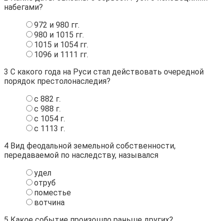
набегами?
972 и 980 гг.
980 и 1015 гг.
1015 и 1054 гг.
1096 и 1111 гг.
3
С какого года на Руси стал действовать очередной
порядок престолонаследия?
с 882 г.
с 988 г.
с 1054 г.
с 1113 г.
4
Вид феодальной земельной собственности,
передаваемой по наследству, назывался
удел
отруб
поместье
вотчина
5
Какое событие произошло раньше других?