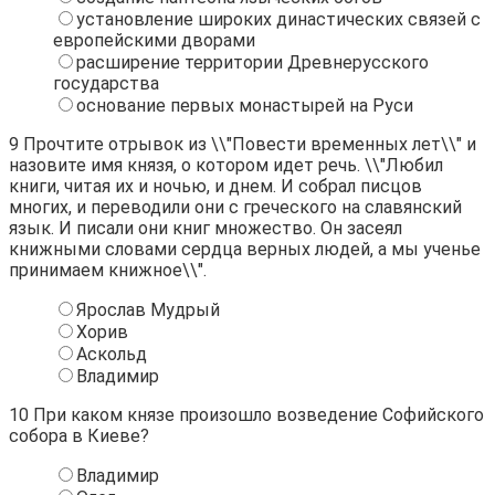
установление широких династических связей с
европейскими дворами
расширение территории Древнерусского
государства
основание первых монастырей на Руси
9
Прочтите отрывок из \\"Повести временных лет\\" и
назовите имя князя, о котором идет речь. \\"Любил
книги, читая их и ночью, и днем. И собрал писцов
многих, и переводили они с греческого на славянский
язык. И писали они книг множество. Он засеял
книжными словами сердца верных людей, а мы ученье
принимаем книжное\\".
Ярослав Мудрый
Хорив
Аскольд
Владимир
10
При каком князе произошло возведение Софийского
собора в Киеве?
Владимир