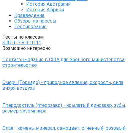
История Австралии
История Африки
Краеведение
Обзоры из прессы
Тестирование
Тесты по классам
3
4
5
6
7
8
9
10
11
Возможно интересно
Пентагон - здание в США для военного министерства,
строительство
Смерч (Торнадо) - природное явление, скорость, сила
вихря воздуха
Птеродактиль (птерозавр) - крылатый динозавр, зубы,
размер экземпляра
Опал - камень, минерал, самоцвет, огненный, розовый,