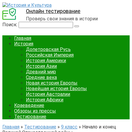
Онлайн тестирование
Проверь свои знания в истории
Поиск:
Главная
История
Допетровская Русь
Российская Империя
История Америки
История Азии
Древний мир
Средние века
Новая история Европы
Новейшая история Европы
История Австралии
История Африки
Краеведение
Обзоры из прессы
Тестирование
Главная
»
Тестирование
»
9 класс
»
Начало и конец