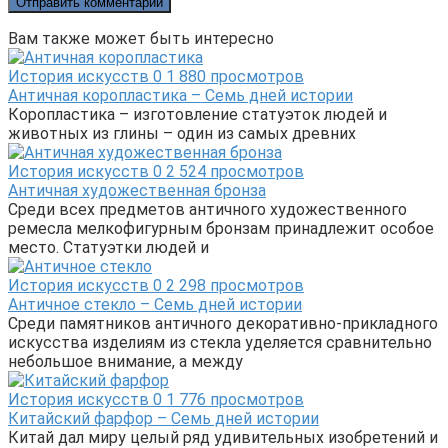
Вам также может быть интересно
История искусств
0
1 880 просмотров
Античная коропластика – Семь дней истории
Коропластика – изготовление статуэток людей и
животных из глины – один из самых древних
История искусств
0
2 524 просмотров
Античная художественная бронза
Среди всех предметов античного художественного
ремесла мелкофигурным бронзам принадлежит особое
место. Статуэтки людей и
История искусств
0
2 298 просмотров
Античное стекло – Семь дней истории
Среди памятников античного декоративно-прикладного
искусства изделиям из стекла уделяется сравнительно
небольшое внимание, а между
История искусств
0
1 776 просмотров
Китайский фарфор – Семь дней истории
Китай дал миру целый ряд удивительных изобретений и