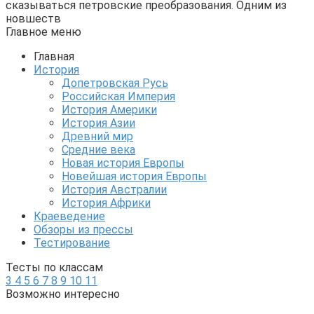
сказываться петровские преобразования. Одним из
новшеств
Главное меню
Главная
История
Допетровская Русь
Российская Империя
История Америки
История Азии
Древний мир
Средние века
Новая история Европы
Новейшая история Европы
История Австралии
История Африки
Краеведение
Обзоры из прессы
Тестирование
Тесты по классам
3
4
5
6
7
8
9
10
11
Возможно интересно