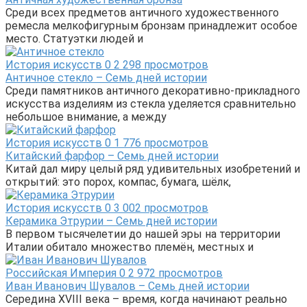
Среди всех предметов античного художественного
ремесла мелкофигурным бронзам принадлежит особое
место. Статуэтки людей и
История искусств
0
2 298 просмотров
Античное стекло – Семь дней истории
Среди памятников античного декоративно-прикладного
искусства изделиям из стекла уделяется сравнительно
небольшое внимание, а между
История искусств
0
1 776 просмотров
Китайский фарфор – Семь дней истории
Китай дал миру целый ряд удивительных изобретений и
открытий: это порох, компас, бумага, шёлк,
История искусств
0
3 002 просмотров
Керамика Этрурии – Семь дней истории
В первом тысячелетии до нашей эры на территории
Италии обитало множество племён, местных и
Российская Империя
0
2 972 просмотров
Иван Иванович Шувалов – Семь дней истории
Середина XVIII века – время, когда начинают реально