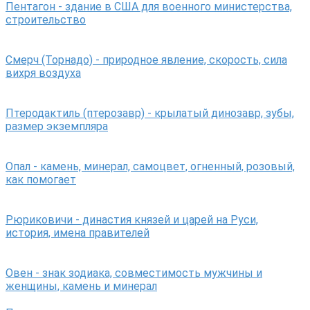
Пентагон - здание в США для военного министерства,
строительство
Смерч (Торнадо) - природное явление, скорость, сила
вихря воздуха
Птеродактиль (птерозавр) - крылатый динозавр, зубы,
размер экземпляра
Опал - камень, минерал, самоцвет, огненный, розовый,
как помогает
Рюриковичи - династия князей и царей на Руси,
история, имена правителей
Овен - знак зодиака, совместимость мужчины и
женщины, камень и минерал