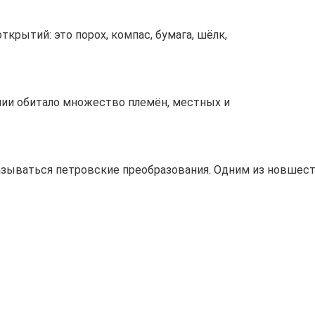
крытий: это порох, компас, бумага, шёлк,
лии обитало множество племён, местных и
сказываться петровские преобразования. Одним из новшес