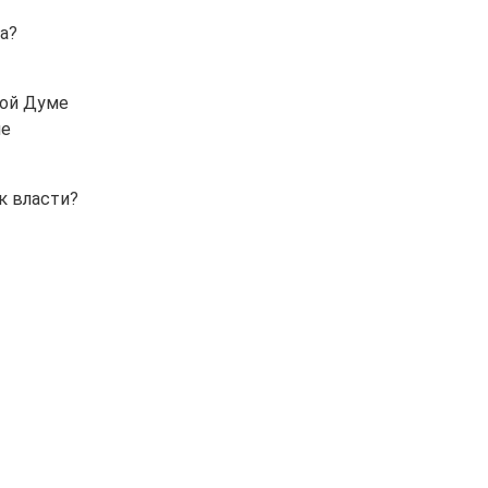
а?
ной Думе
не
к власти?