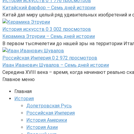
История искусств
0
1 776 просмотров
Китайский фарфор – Семь дней истории
Китай дал миру целый ряд удивительных изобретений и от
История искусств
0
3 002 просмотров
Керамика Этрурии – Семь дней истории
В первом тысячелетии до нашей эры на территории Ита
Российская Империя
0
2 972 просмотров
Иван Иванович Шувалов – Семь дней истории
Середина XVIII века – время, когда начинают реально 
Главное меню
Главная
История
Допетровская Русь
Российская Империя
История Америки
История Азии