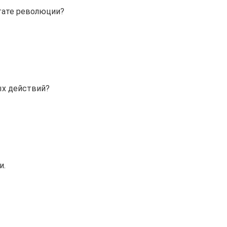
ьтате революции?
ых действий?
и.