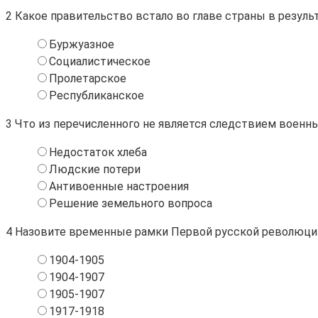
2
Какое правительство встало во главе страны в резул
Буржуазное
Социалистическое
Пролетарское
Республиканское
3
Что из перечисленного не является следствием военн
Недостаток хлеба
Людские потери
Антивоенные настроения
Решение земельного вопроса
4
Назовите временные рамки Первой русской революци
1904-1905
1904-1907
1905-1907
1917-1918